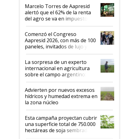
"Los veo más motivados"
Marcelo Torres de Aapresid
alertó que el 62% de la renta
del agro se va en impuestos:
"No es bueno que en
Argentina se sigan discutiendo
Comenzó el Congreso
las mismas cosas de hace 50
Aapresid 2026, con más de 100
años"
paneles, invitados de lujo y
todas las tendencias
La sorpresa de un experto
internacional en agricultura
sobre el campo argentino:
"Estoy muy impresionado"
Advierten por nuevos excesos
hídricos y humedad extrema en
la zona núcleo
Esta campaña proyectan cubrir
una superficie total de 750.000
hectáreas de soja sembradas
con una nueva generación de