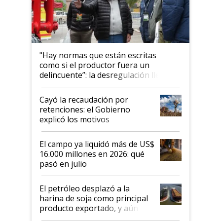
"Hay normas que están escritas
como si el productor fuera un
delincuente”: la desregulación llegó
al Congreso Aapresid y hasta se
habló del financiamiento al IPCVA
Cayó la recaudación por
retenciones: el Gobierno
explicó los motivos
El campo ya liquidó más de US$
16.000 millones en 2026: qué
pasó en julio
El petróleo desplazó a la
harina de soja como principal
producto exportado, y aún así
el agro aportó casi seis de cada