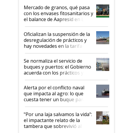
Mercado de granos, qué pasa
con los envases fitosanitarios y
el balance de Aapresid en La
Posta
Oficializan la suspensión de la
desregulación de prácticos y
hay novedades en la tarifa de
la hidrovía
Se normaliza el servicio de
buques y puertos: el Gobierno
acuerda con los prácticos y
suspende el decreto de
desregulación
Alerta por el conflicto naval
que impacta al agro: lo que
cuesta tener un buque parado
y el peligro de que Argentina
pase a ser "país sucio"
"Por una laja salvamos la vida":
el impactante relato de la
tambera que sobrevivió al
tornado