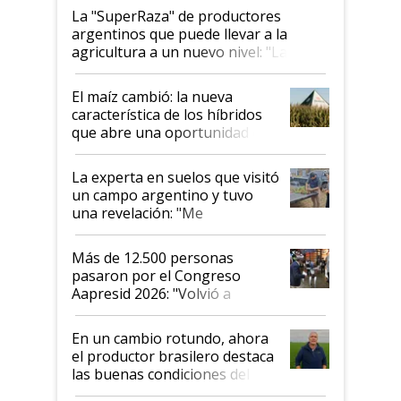
La "SuperRaza" de productores
argentinos que puede llevar a la
agricultura a un nuevo nivel: "Las
posibilidades de crecimiento son
infinitas"
El maíz cambió: la nueva
característica de los híbridos
que abre una oportunidad en
el lote
La experta en suelos que visitó
un campo argentino y tuvo
una revelación: "Me
impresionó mucho"
Más de 12.500 personas
pasaron por el Congreso
Aapresid 2026: "Volvió a
demostrar que hablar del
suelo es hablar de todo el
En un cambio rotundo, ahora
sistema productivo"
el productor brasilero destaca
las buenas condiciones del
agro argentino para invertir: