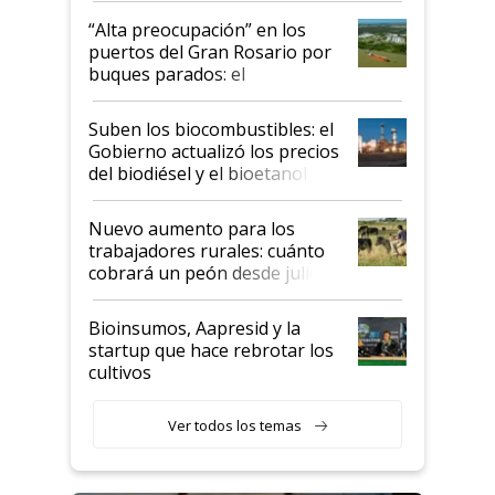
“Alta preocupación” en los
puertos del Gran Rosario por
buques parados: el
funcionamiento de las
exportadoras en tensión tras
Suben los biocombustibles: el
la medida de fuerza de los
Gobierno actualizó los precios
prácticos
del biodiésel y el bioetanol
Nuevo aumento para los
trabajadores rurales: cuánto
cobrará un peón desde julio
Bioinsumos, Aapresid y la
startup que hace rebrotar los
cultivos
Ver todos los temas