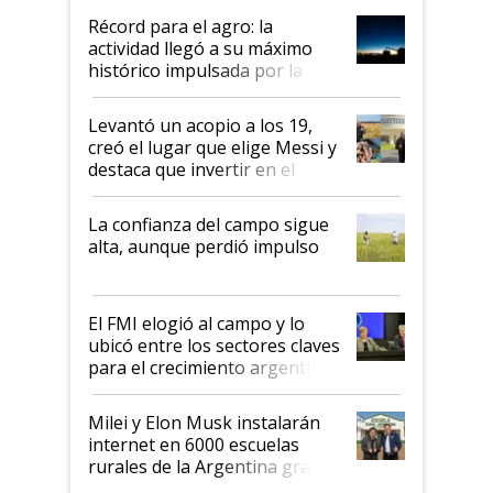
diez dólares y sostuvo el
Récord para el agro: la
liderazgo en un semestre
actividad llegó a su máximo
récord
histórico impulsada por la
cosecha y las exportaciones
Levantó un acopio a los 19,
creó el lugar que elige Messi y
destaca que invertir en el
kirchnerismo era como "darle
plata a un hijo para droga":
La confianza del campo sigue
Juan Félix Rossetti, el libertario
alta, aunque perdió impulso
que de una dura crisis salió
más fuerte y apuesta al cambio
de Milei
El FMI elogió al campo y lo
ubicó entre los sectores claves
para el crecimiento argentino
Milei y Elon Musk instalarán
internet en 6000 escuelas
rurales de la Argentina gracias
a un acuerdo con Starlink