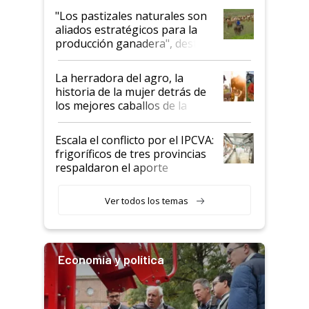
oportunidades que se abren
"Los pastizales naturales son
para el agro en Argentina, con
aliados estratégicos para la
foco en la carne
producción ganadera", destaca
la iniciativa que ya reúne a 46
establecimientos en Argentina
La herradora del agro, la
historia de la mujer detrás de
los mejores caballos de la
Argentina y los mitos que
todavía hacen sufrir a estos
Escala el conflicto por el IPCVA:
animales: "Mientras me
frigoríficos de tres provincias
descalificaban, yo seguí
respaldaron el aporte
haciendo currículum"
obligatorio
Ver todos los temas
Economía y política