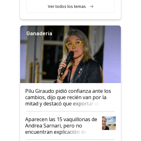
variedades que marcan un
Ver todos los temas
salto tecnológico en genética y
rendimiento
Ganadería
Pilu Giraudo pidió confianza ante los
cambios, dijo que recién van por la
mitad y destacó que exportar dejó de
ser "para unos pocos": "Tenemos un
mandato muy claro del gobierno
Aparecen las 15 vaquillonas de
nacional"
Andrea Sarnari, pero no
encuentran explicación de
cómo llegaron allí