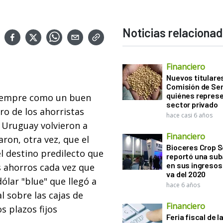
Noticias relaciona
Financiero
Nuevos titulares
Comisión de Sem
quiénes represe
siempre como un buen
sector privado
ro de los ahorristas
hace casi 6 años
n Uruguay volvieron a
Financiero
ron, otra vez, que el
Bioceres Crop S
l destino predilecto que
reportó una sub
en sus ingresos 
s ahorros cada vez que
va del 2020
ólar "blue" que llegó a
hace 6 años
l sobre las cajas de
Financiero
s plazos fijos
Feria fiscal de l