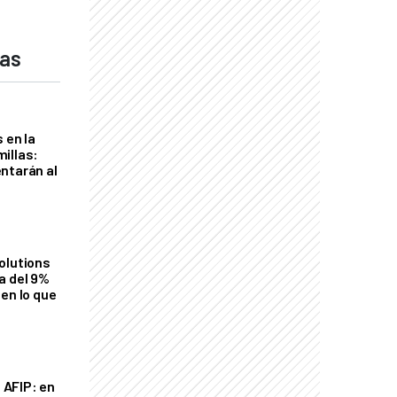
das
 en la
illas:
ntarán al
olutions
a del 9%
en lo que
a AFIP: en