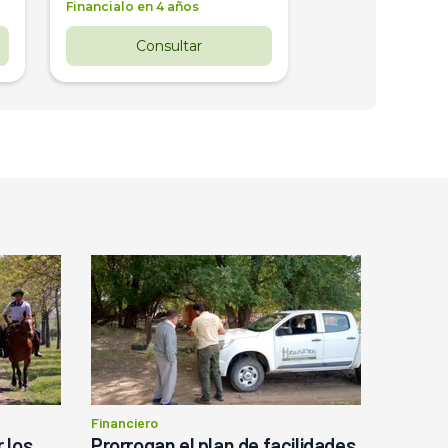
Financialo en 4 años
Financialo en 3 a
Consultar
Consul
Financiero
 los
Prorrogan el plan de facilidades