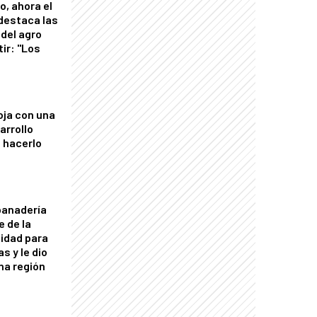
o, ahora el
 destaca las
del agro
tir: "Los
"
oja con una
arrollo
 hacerlo
panadería
e de la
idad para
s y le dio
una región