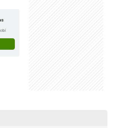
as
cibí