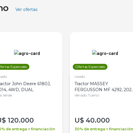
ino
Ver ofertas
fertas Especiales
Ofertas Especiales
sado
Usado
ractor John Deere 6180J,
Tractor MASSEY
014, 4WD, DUAL
FERGUSSON MF 4292, 2020
la Verde
4WD, PATON
Venado Tuerto
U$
120.000
U$
40.000
0% de entrega + financiación
30% de entrega + financiación