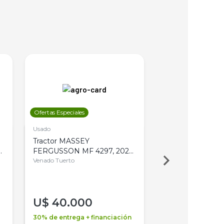
Ofertas Especiales
Ofertas Especiales
Usado
Usado
Tractor MASSEY
Tractor AGCO ALL
,
FERGUSSON MF 4297, 2020,
2003, 4WD, PA
4WD, PATON
Venado Tuerto
Venado Tuerto
U$
40.000
U$
30.000
30% de entrega + financiación
30% de entrega + 