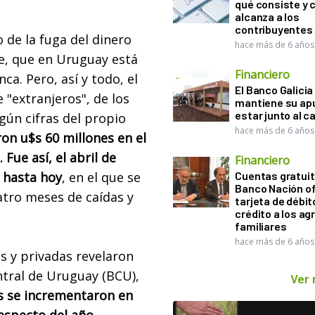
qué consiste y
alcanza a los
contribuyentes
 de la fuga del dinero
hace más de 6 años
re, que en Uruguay está
Financiero
a. Pero, así y todo, el
El Banco Galicia
 "extranjeros", de los
mantiene su ap
estar junto al 
ún cifras del propio
hace más de 6 años
on u$s 60 millones en el
Fue así, el abril de
Financiero
 hasta hoy
, en el que se
Cuentas gratuit
Banco Nación o
atro meses de caídas y
tarjeta de débit
crédito a los ag
familiares
hace más de 6 años
s y privadas revelaron
tral de Uruguay (BCU),
Ver
s se incrementaron en