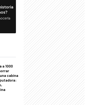
istoria
nos?
ocerla
a a 1000
horrar
 una cabina
putadora:
o,
tina