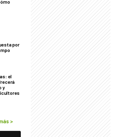
 cómo
uesta por
campo
as: el
frecerá
o y
ricultores
 más
>