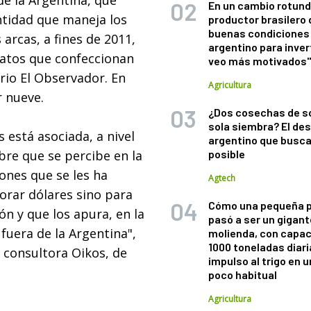
de la Argentina, que
En un cambio rotund
ntidad que maneja los
productor brasilero
buenas condiciones 
arcas, a fines de 2011,
argentino para inver
datos que confeccionan
veo más motivados
ario El Observador. En
Agricultura
r nueve.
¿Dos cosechas de s
sola siembra? El des
 está asociada, a nivel
argentino que busca
bre que se percibe en la
posible
ones que se les ha
Agtech
orar dólares sino para
Cómo una pequeña 
ón y que los apura, en la
pasó a ser un gigant
fuera de la Argentina",
molienda, con capac
1000 toneladas diaria
 consultora Oikos, de
impulso al trigo en 
poco habitual
Agricultura