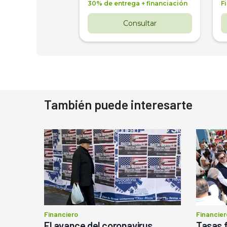
 4 años
30% de entrega + financiación
F
nsultar
Consultar
También puede interesarte
Financiero
Financier
El avance del coronavirus
Tasas f