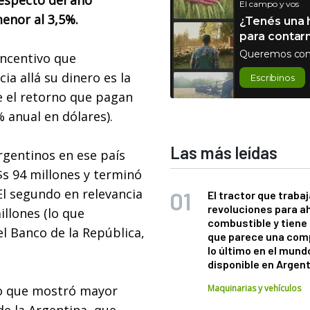
respecto del año
El campo y vos
menor al 3,5%.
¿Tenés una h
para contar
Queremos con
incentivo que
a allá su dinero es la
Escribinos
e el retorno que pagan
% anual en dólares).
Las más leídas
rgentinos en ese país
s 94 millones y terminó
El segundo en relevancia
El tractor que trabaj
revoluciones para a
llones (lo que
combustible y tiene
 el Banco de la República,
que parece una com
lo último en el mund
disponible en Argen
o que mostró mayor
Maquinarias y vehículos