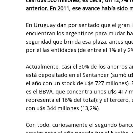
casi u$s 300 millones; es decir, un 12,7% 
anterior. En 2011, ese avance había sido 
En Uruguay dan por sentado que el gran 
encuentran los argentinos para mudar haci
seguridad que brinda esa plaza, antes qu
por él las entidades (de entre el 1% el y 2
Actualmente, casi el 30% de los ahorros a
está depositado en el Santander (sumó u$
el año con un stock de u$s 727 millones). 
es el BBVA, que concentra unos u$s 417 mi
representa el 16% del total); y el tercero,
con u$s 344 millones (13,2%).
Con todo, curiosamente el segundo banc