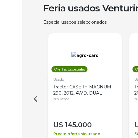
Feria usados Ventur
Especial usados seleccionados
les
Ofertas Especiales
O
Usado
U
a Metalfor 7040,
Tractor CASE IH MAGNUM
T
Bot 32 Mts
290, 2012, 4WD, DUAL
2
Isla Verde
Is
000
U$
145.000
a + financiación
Precio oferta sin usado
3