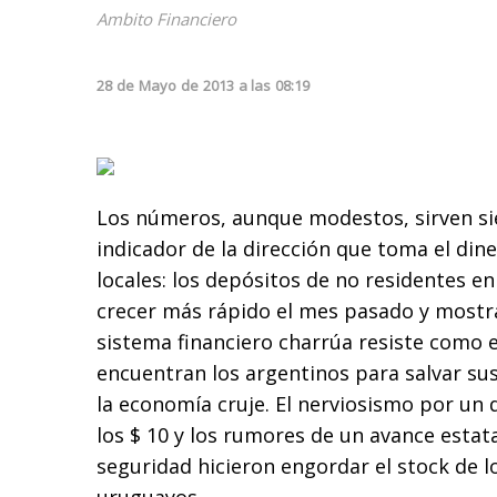
Ambito Financiero
28
de
Mayo
de
2013
a las
08:19
Los números, aunque modestos, sirven 
indicador de la dirección que toma el dine
locales: los depósitos de no residentes e
crecer más rápido el mes pasado y mostra
sistema financiero charrúa resiste como e
encuentran los argentinos para salvar su
la economía cruje. El nerviosismo por un d
los $ 10 y los rumores de un avance estata
seguridad hicieron engordar el stock de lo