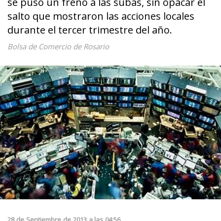
se puso un freno a las subas, sin opacar el
salto que mostraron las acciones locales
durante el tercer trimestre del año.
Bolsa de Comercio de Rosario
28
de
Septiembre
de
2013
a las
04:56