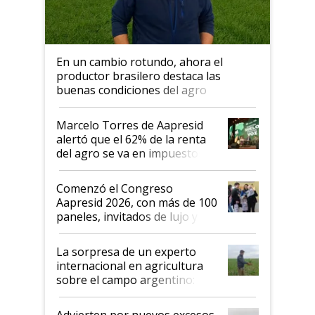
En un cambio rotundo, ahora el
productor brasilero destaca las
buenas condiciones del agro
argentino para invertir: "Los veo
más motivados"
Marcelo Torres de Aapresid
alertó que el 62% de la renta
del agro se va en impuestos:
"No es bueno que en
Argentina se sigan discutiendo
Comenzó el Congreso
las mismas cosas de hace 50
Aapresid 2026, con más de 100
años"
paneles, invitados de lujo y
todas las tendencias
La sorpresa de un experto
internacional en agricultura
sobre el campo argentino:
"Estoy muy impresionado"
Advierten por nuevos excesos