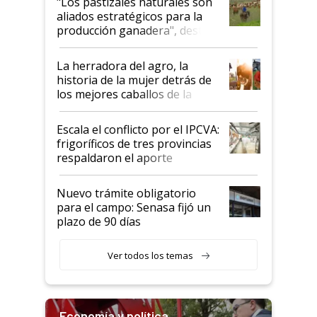
"Los pastizales naturales son
para el agro en Argentina, con
aliados estratégicos para la
foco en la carne
producción ganadera", destaca
la iniciativa que ya reúne a 46
establecimientos en Argentina
La herradora del agro, la
historia de la mujer detrás de
los mejores caballos de la
Argentina y los mitos que
todavía hacen sufrir a estos
Escala el conflicto por el IPCVA:
animales: "Mientras me
frigoríficos de tres provincias
descalificaban, yo seguí
respaldaron el aporte
haciendo currículum"
obligatorio
Nuevo trámite obligatorio
para el campo: Senasa fijó un
plazo de 90 días
Ver todos los temas
Economía y política