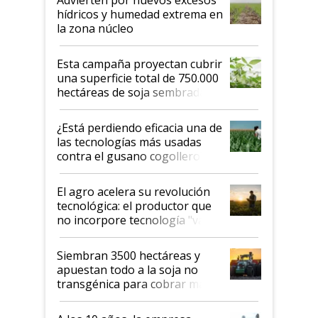
hídricos y humedad extrema en
la zona núcleo
Esta campaña proyectan cubrir
una superficie total de 750.000
hectáreas de soja sembradas
con una nueva generación de
variedades que marcan un
¿Está perdiendo eficacia una de
salto tecnológico en genética y
las tecnologías más usadas
rendimiento
contra el gusano cogollero? El
desafío de una tecnología clave
El agro acelera su revolución
tecnológica: el productor que
no incorpore tecnología "va a
perder el tren"
Siembran 3500 hectáreas y
apuestan todo a la soja no
transgénica para cobrar más
por tonelada: compraron un
semillero