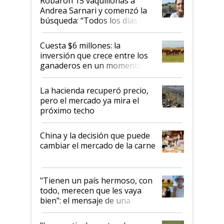
Robaron 15 vaquillonas a
Andrea Sarnari y comenzó la
búsqueda: “Todos los días le
toca a algún productor”
Cuesta $6 millones: la
inversión que crece entre los
ganaderos en un momento
histórico para la actividad
La hacienda recuperó precio,
pero el mercado ya mira el
próximo techo
China y la decisión que puede
cambiar el mercado de la carne
"Tienen un país hermoso, con
todo, merecen que les vaya
bien": el mensaje de una
ganadera uruguaya sobre las
oportunidades que se abren