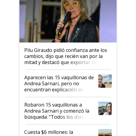
Pilu Giraudo pidió confianza ante los
cambios, dijo que recién van por la
mitad y destacó que exportar dejó de
ser "para unos pocos": "Tenemos un
mandato muy claro del gobierno
Aparecen las 15 vaquillonas de
nacional"
Andrea Sarnari, pero no
encuentran explicación de
cómo llegaron allí
Robaron 15 vaquillonas a
Andrea Sarnari y comenzó la
búsqueda: “Todos los días le
toca a algún productor”
Cuesta $6 millones: la