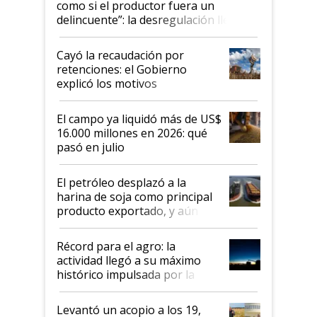
como si el productor fuera un
delincuente”: la desregulación llegó
al Congreso Aapresid y hasta se
habló del financiamiento al IPCVA
Cayó la recaudación por
retenciones: el Gobierno
explicó los motivos
El campo ya liquidó más de US$
16.000 millones en 2026: qué
pasó en julio
El petróleo desplazó a la
harina de soja como principal
producto exportado, y aún así
el agro aportó casi seis de cada
diez dólares y sostuvo el
Récord para el agro: la
liderazgo en un semestre
actividad llegó a su máximo
récord
histórico impulsada por la
cosecha y las exportaciones
Levantó un acopio a los 19,