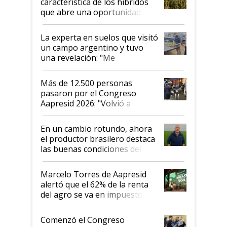
característica de los híbridos
que abre una oportunidad en
el lote
La experta en suelos que visitó
un campo argentino y tuvo
una revelación: "Me
impresionó mucho"
Más de 12.500 personas
pasaron por el Congreso
Aapresid 2026: "Volvió a
demostrar que hablar del
suelo es hablar de todo el
En un cambio rotundo, ahora
sistema productivo"
el productor brasilero destaca
las buenas condiciones del
agro argentino para invertir:
"Los veo más motivados"
Marcelo Torres de Aapresid
alertó que el 62% de la renta
del agro se va en impuestos:
"No es bueno que en
Argentina se sigan discutiendo
Comenzó el Congreso
las mismas cosas de hace 50