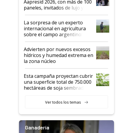
Aapresid 2026, con más de 100
años"
paneles, invitados de lujo y
todas las tendencias
La sorpresa de un experto
internacional en agricultura
sobre el campo argentino:
"Estoy muy impresionado"
Advierten por nuevos excesos
hídricos y humedad extrema en
la zona núcleo
Esta campaña proyectan cubrir
una superficie total de 750.000
hectáreas de soja sembradas
con una nueva generación de
variedades que marcan un
Ver todos los temas
salto tecnológico en genética y
rendimiento
Ganadería