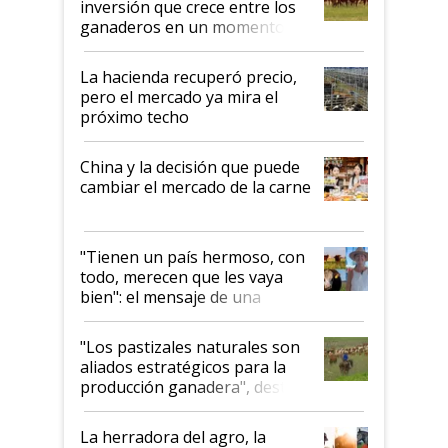
inversión que crece entre los
ganaderos en un momento
histórico para la actividad
La hacienda recuperó precio,
pero el mercado ya mira el
próximo techo
China y la decisión que puede
cambiar el mercado de la carne
"Tienen un país hermoso, con
todo, merecen que les vaya
bien": el mensaje de una
ganadera uruguaya sobre las
oportunidades que se abren
"Los pastizales naturales son
para el agro en Argentina, con
aliados estratégicos para la
foco en la carne
producción ganadera", destaca
la iniciativa que ya reúne a 46
establecimientos en Argentina
La herradora del agro, la