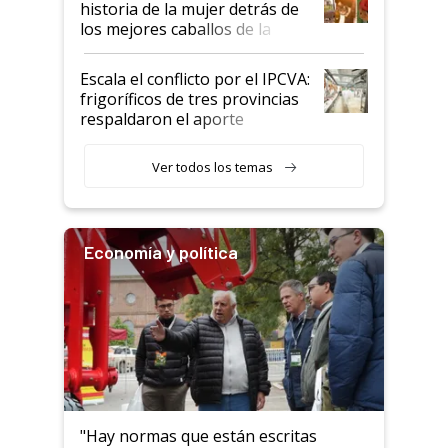
historia de la mujer detrás de
los mejores caballos de la
Argentina y los mitos que
todavía hacen sufrir a estos
Escala el conflicto por el IPCVA:
animales: "Mientras me
frigoríficos de tres provincias
descalificaban, yo seguí
respaldaron el aporte
haciendo currículum"
obligatorio
Ver todos los temas
Economía y política
"Hay normas que están escritas