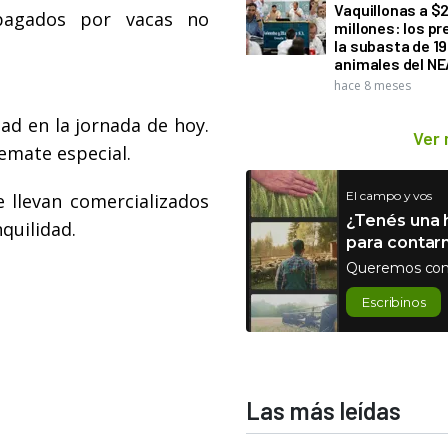
Vaquillonas a $
 pagados por vacas no
millones: los pr
la subasta de 1
animales del NE
hace 8 meses
ad en la jornada de hoy.
Ver
remate especial.
El campo y vos
 llevan comercializados
¿Tenés una h
quilidad.
para contar
Queremos con
Escribinos
Las más leídas