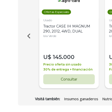
les
Ofertas Especiales
O
Usado
U
a Metalfor 7040,
Tractor CASE IH MAGNUM
T
Bot 32 Mts
290, 2012, 4WD, DUAL
2
Isla Verde
Is
000
U$
145.000
a + financiación
Precio oferta sin usado
3
 4 años
30% de entrega + financiación
F
nsultar
Consultar
Visitá también:
Insumos ganaderos
Nutri