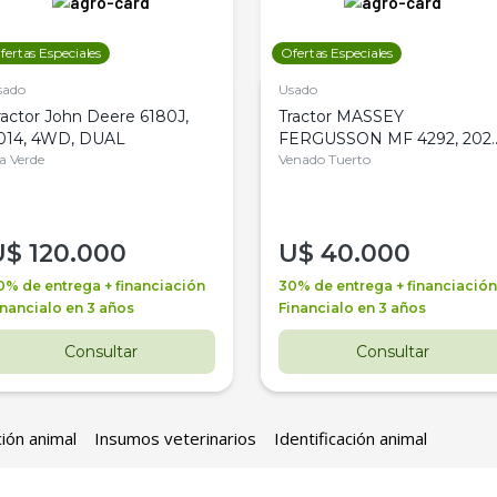
fertas Especiales
Ofertas Especiales
sado
Usado
ractor John Deere 6180J,
Tractor MASSEY
014, 4WD, DUAL
FERGUSSON MF 4292, 2020
la Verde
4WD, PATON
Venado Tuerto
U$
120.000
U$
40.000
0% de entrega + financiación
30% de entrega + financiación
inancialo en 3 años
Financialo en 3 años
Consultar
Consultar
ción animal
Insumos veterinarios
Identificación animal