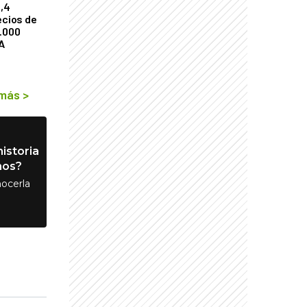
2,4
ecios de
9.000
A
 más
>
istoria
nos?
ocerla