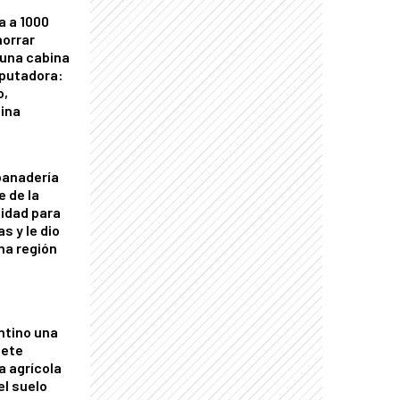
a a 1000
horrar
 una cabina
putadora:
o,
tina
panadería
e de la
idad para
s y le dio
una región
ntino una
mete
a agrícola
el suelo