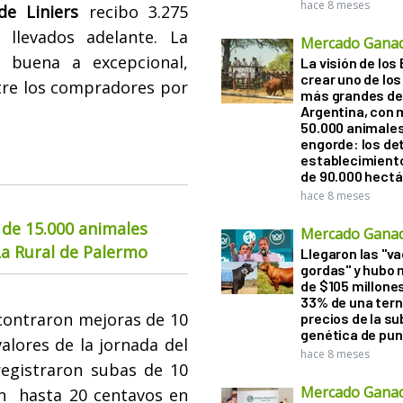
hace 8 meses
e Liniers
recibo 3.275
 llevados adelante. La
Mercado Gana
e buena a excepcional,
La visión de los 
crear uno de los
re los compradores por
más grandes de 
Argentina, con 
50.000 animale
engorde: los det
establecimient
de 90.000 hect
hace 8 meses
 de 15.000 animales
Mercado Gana
La Rural de Palermo
Llegaron las "v
gordas" y hubo
de $105 millones
33% de una tern
ncontraron mejoras de 10
precios de la s
genética de pun
valores de la jornada del
hace 8 meses
 registraron subas de 10
Mercado Gana
on hasta 20 centavos en