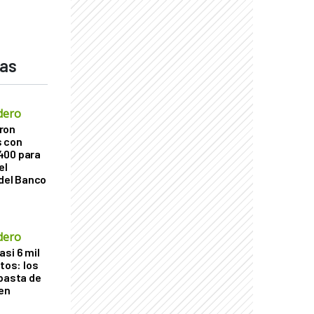
das
dero
ron
s con
400 para
el
 del Banco
dero
si 6 mil
itos: los
ubasta de
en