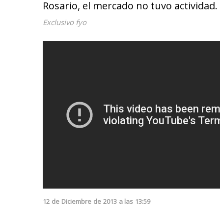
Rosario, el mercado no tuvo actividad.
Exclusivo fyo
12
de
Diciembre
de
2013
a las
13:59