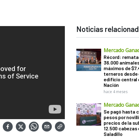
Noticias relaciona
Mercado Gana
Récord: remata
36.000 animale
máximos de $7.
terneros desde 
edificio central
Nación
hace 4 meses
Mercado Gana
Se pagó hasta ca
pesos por novill
precios de la s
12.500 cabezas 
Saladillo