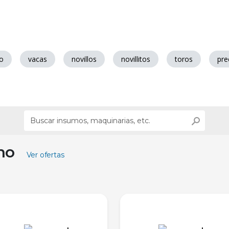
o
vacas
novillos
novillitos
toros
pre
ino
Ver ofertas