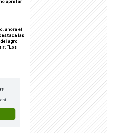
mo apretar
o, ahora el
 destaca las
del agro
tir: "Los
"
as
cibí