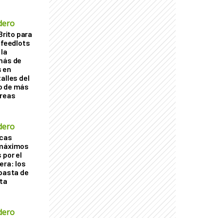
dero
Brito para
 feedlots
la
más de
s en
alles del
o de más
áreas
dero
acas
 máximos
 por el
era: los
ubasta de
ta
dero