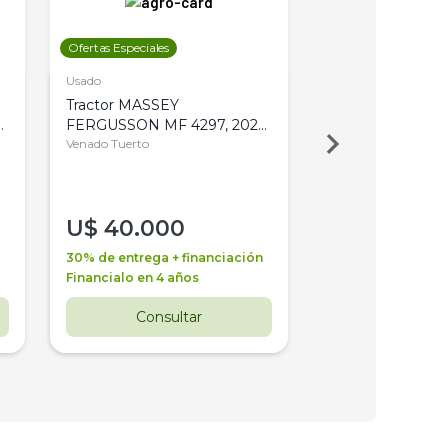
Ofertas Especiales
Ofertas Especiales
Usado
Usado
Tractor MASSEY
Tractor AGCO ALL
,
FERGUSSON MF 4297, 2020,
2003, 4WD, PA
4WD, PATON
Venado Tuerto
Venado Tuerto
U$
40.000
U$
30.000
30% de entrega + financiación
30% de entrega + 
Financialo en 4 años
Financialo en 3 a
Consultar
Consul