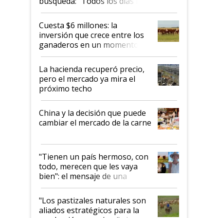
búsqueda: “Todos los días le
toca a algún productor”
Cuesta $6 millones: la
inversión que crece entre los
ganaderos en un momento
histórico para la actividad
La hacienda recuperó precio,
pero el mercado ya mira el
próximo techo
China y la decisión que puede
cambiar el mercado de la carne
"Tienen un país hermoso, con
todo, merecen que les vaya
bien": el mensaje de una
ganadera uruguaya sobre las
oportunidades que se abren
"Los pastizales naturales son
para el agro en Argentina, con
aliados estratégicos para la
foco en la carne