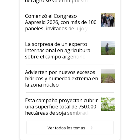
del agro se va en impuestos:
"No es bueno que en
Argentina se sigan discutiendo
Comenzó el Congreso
las mismas cosas de hace 50
Aapresid 2026, con más de 100
años"
paneles, invitados de lujo y
todas las tendencias
La sorpresa de un experto
internacional en agricultura
sobre el campo argentino:
"Estoy muy impresionado"
Advierten por nuevos excesos
hídricos y humedad extrema en
la zona núcleo
Esta campaña proyectan cubrir
una superficie total de 750.000
hectáreas de soja sembradas
con una nueva generación de
variedades que marcan un
Ver todos los temas
salto tecnológico en genética y
rendimiento