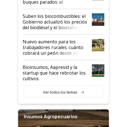
buques parados: el
funcionamiento de las
exportadoras en tensión tras
Suben los biocombustibles: el
la medida de fuerza de los
Gobierno actualizó los precios
prácticos
del biodiésel y el bioetanol
Nuevo aumento para los
trabajadores rurales: cuánto
cobrará un peón desde julio
Bioinsumos, Aapresid y la
startup que hace rebrotar los
cultivos
Ver todos los temas
Insumos Agropecuarios