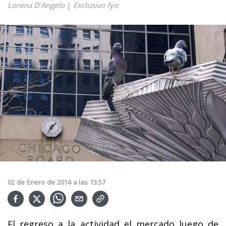
Lorena D'Angelo
|
Exclusivo fyo
02
de
Enero
de
2014
a las
13:57
El regreso a la actividad el mercado luego de