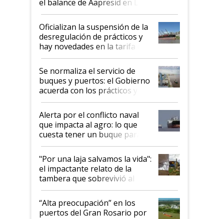
el balance de Aapresid en La
Posta
Oficializan la suspensión de la
desregulación de prácticos y
hay novedades en la tarifa de
la hidrovía
Se normaliza el servicio de
buques y puertos: el Gobierno
acuerda con los prácticos y
suspende el decreto de
desregulación
Alerta por el conflicto naval
que impacta al agro: lo que
cuesta tener un buque parado
y el peligro de que Argentina
pase a ser "país sucio"
"Por una laja salvamos la vida":
el impactante relato de la
tambera que sobrevivió al
tornado
“Alta preocupación” en los
puertos del Gran Rosario por