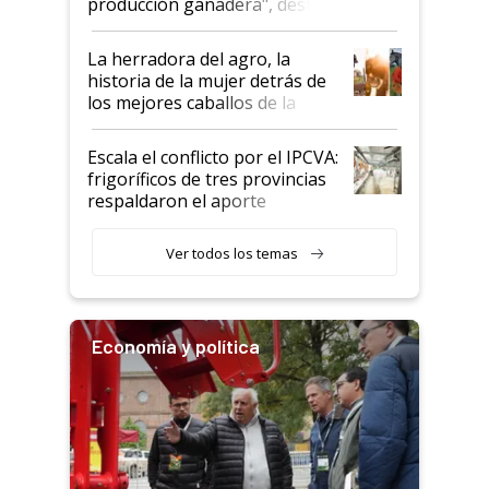
producción ganadera", destaca
la iniciativa que ya reúne a 46
establecimientos en Argentina
La herradora del agro, la
historia de la mujer detrás de
los mejores caballos de la
Argentina y los mitos que
todavía hacen sufrir a estos
Escala el conflicto por el IPCVA:
animales: "Mientras me
frigoríficos de tres provincias
descalificaban, yo seguí
respaldaron el aporte
haciendo currículum"
obligatorio
Ver todos los temas
Economía y política