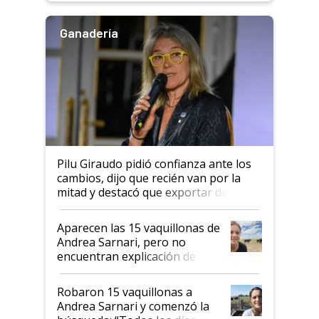
Ganadería
Pilu Giraudo pidió confianza ante los
cambios, dijo que recién van por la
mitad y destacó que exportar dejó de
ser "para unos pocos": "Tenemos un
mandato muy claro del gobierno
Aparecen las 15 vaquillonas de
nacional"
Andrea Sarnari, pero no
encuentran explicación de
cómo llegaron allí
Robaron 15 vaquillonas a
Andrea Sarnari y comenzó la