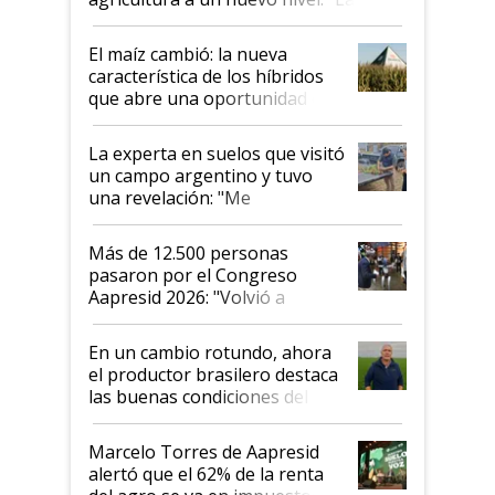
posibilidades de crecimiento son
infinitas"
El maíz cambió: la nueva
característica de los híbridos
que abre una oportunidad en
el lote
La experta en suelos que visitó
un campo argentino y tuvo
una revelación: "Me
impresionó mucho"
Más de 12.500 personas
pasaron por el Congreso
Aapresid 2026: "Volvió a
demostrar que hablar del
suelo es hablar de todo el
En un cambio rotundo, ahora
sistema productivo"
el productor brasilero destaca
las buenas condiciones del
agro argentino para invertir:
"Los veo más motivados"
Marcelo Torres de Aapresid
alertó que el 62% de la renta