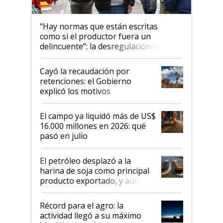
"Hay normas que están escritas
como si el productor fuera un
delincuente”: la desregulación llegó
al Congreso Aapresid y hasta se
habló del financiamiento al IPCVA
Cayó la recaudación por
retenciones: el Gobierno
explicó los motivos
El campo ya liquidó más de US$
16.000 millones en 2026: qué
pasó en julio
El petróleo desplazó a la
harina de soja como principal
producto exportado, y aún así
el agro aportó casi seis de cada
diez dólares y sostuvo el
Récord para el agro: la
liderazgo en un semestre
actividad llegó a su máximo
récord