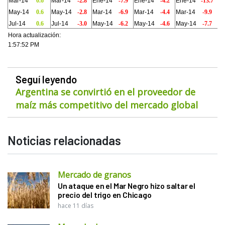
Mar-14
0.6
Mar-14
-2.8
Ene-14
-7.9
Ene-14
-4.2
Ene-14
-13.7
May-14
0.6
May-14
-2.8
Mar-14
-6.9
Mar-14
-4.4
Mar-14
-9.9
Jul-14
0.6
Jul-14
-3.0
May-14
-6.2
May-14
-4.6
May-14
-7.7
Hora actualización:
1:57:52 PM
Seguí leyendo
Argentina se convirtió en el proveedor de
maíz más competitivo del mercado global
Noticias relacionadas
Mercado de granos
Un ataque en el Mar Negro hizo saltar el
precio del trigo en Chicago
hace 11 días