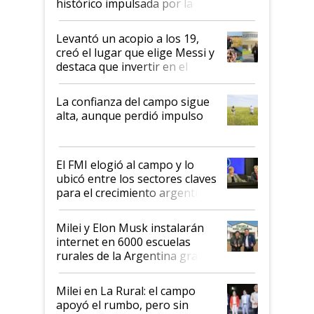
histórico impulsada por la
cosecha y las exportaciones
Levantó un acopio a los 19,
creó el lugar que elige Messi y
destaca que invertir en el
kirchnerismo era como "darle
plata a un hijo para droga":
La confianza del campo sigue
Juan Félix Rossetti, el libertario
alta, aunque perdió impulso
que de una dura crisis salió
más fuerte y apuesta al cambio
de Milei
El FMI elogió al campo y lo
ubicó entre los sectores claves
para el crecimiento argentino
Milei y Elon Musk instalarán
internet en 6000 escuelas
rurales de la Argentina gracias
a un acuerdo con Starlink
Milei en La Rural: el campo
apoyó el rumbo, pero sin