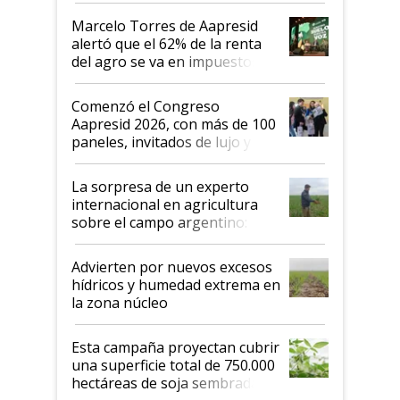
más motivados"
Marcelo Torres de Aapresid
alertó que el 62% de la renta
del agro se va en impuestos:
"No es bueno que en
Argentina se sigan discutiendo
Comenzó el Congreso
las mismas cosas de hace 50
Aapresid 2026, con más de 100
años"
paneles, invitados de lujo y
todas las tendencias
La sorpresa de un experto
internacional en agricultura
sobre el campo argentino:
"Estoy muy impresionado"
Advierten por nuevos excesos
hídricos y humedad extrema en
la zona núcleo
Esta campaña proyectan cubrir
una superficie total de 750.000
hectáreas de soja sembradas