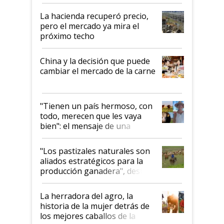
histórico para la actividad
La hacienda recuperó precio,
pero el mercado ya mira el
próximo techo
China y la decisión que puede
cambiar el mercado de la carne
"Tienen un país hermoso, con
todo, merecen que les vaya
bien": el mensaje de una
ganadera uruguaya sobre las
oportunidades que se abren
"Los pastizales naturales son
para el agro en Argentina, con
aliados estratégicos para la
foco en la carne
producción ganadera", destaca
la iniciativa que ya reúne a 46
establecimientos en Argentina
La herradora del agro, la
historia de la mujer detrás de
los mejores caballos de la