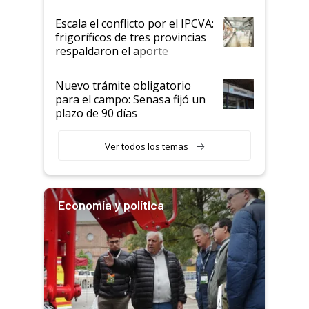
Argentina y los mitos que
todavía hacen sufrir a estos
Escala el conflicto por el IPCVA:
animales: "Mientras me
frigoríficos de tres provincias
descalificaban, yo seguí
respaldaron el aporte
haciendo currículum"
obligatorio
Nuevo trámite obligatorio
para el campo: Senasa fijó un
plazo de 90 días
Ver todos los temas
Economía y política