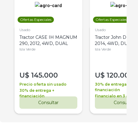
Ofertas Especiales
Ofertas Especiales
Usado
Usado
Tractor CASE IH MAGNUM
Tractor John Deere 
290, 2012, 4WD, DUAL
2014, 4WD, DUAL
Isla Verde
Isla Verde
U$
145.000
U$
120.000
Precio oferta sin usado
30% de entrega +
financiación
30% de entrega +
financiación
Financialo en 3 años
Consultar
Consultar