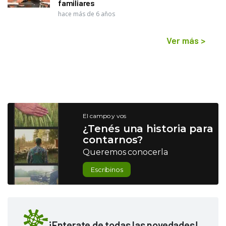
familiares
hace más de 6 años
Ver más
>
El campo y vos
¿Tenés una historia para
contarnos?
Queremos conocerla
Escribinos
¡Enterate de todas las novedades!