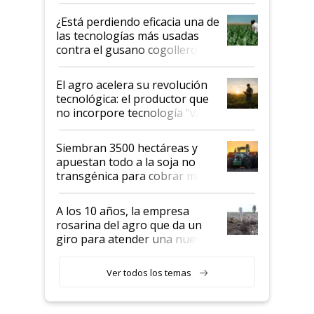
con una nueva generación de
variedades que marcan un
¿Está perdiendo eficacia una de
salto tecnológico en genética y
las tecnologías más usadas
rendimiento
contra el gusano cogollero? El
desafío de una tecnología clave
El agro acelera su revolución
tecnológica: el productor que
no incorpore tecnología "va a
perder el tren"
Siembran 3500 hectáreas y
apuestan todo a la soja no
transgénica para cobrar más
por tonelada: compraron un
semillero
A los 10 años, la empresa
rosarina del agro que da un
giro para atender una nueva
etapa en el agro
Ver todos los temas