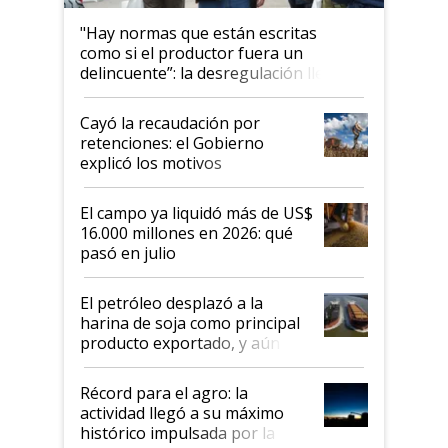
"Hay normas que están escritas
como si el productor fuera un
delincuente”: la desregulación llegó
al Congreso Aapresid y hasta se
habló del financiamiento al IPCVA
Cayó la recaudación por
retenciones: el Gobierno
explicó los motivos
El campo ya liquidó más de US$
16.000 millones en 2026: qué
pasó en julio
El petróleo desplazó a la
harina de soja como principal
producto exportado, y aún así
el agro aportó casi seis de cada
diez dólares y sostuvo el
Récord para el agro: la
liderazgo en un semestre
actividad llegó a su máximo
récord
histórico impulsada por la