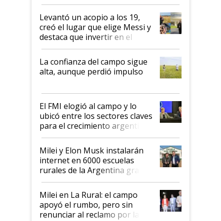
cosecha y las exportaciones
Levantó un acopio a los 19,
creó el lugar que elige Messi y
destaca que invertir en el
kirchnerismo era como "darle
plata a un hijo para droga":
La confianza del campo sigue
Juan Félix Rossetti, el libertario
alta, aunque perdió impulso
que de una dura crisis salió
más fuerte y apuesta al cambio
de Milei
El FMI elogió al campo y lo
ubicó entre los sectores claves
para el crecimiento argentino
Milei y Elon Musk instalarán
internet en 6000 escuelas
rurales de la Argentina gracias
a un acuerdo con Starlink
Milei en La Rural: el campo
apoyó el rumbo, pero sin
renunciar al reclamo por las