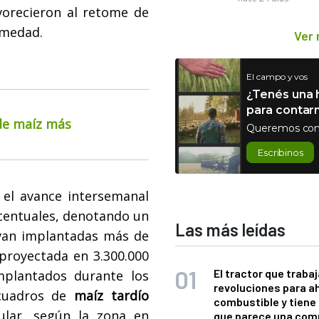
avorecieron al retome de
umedad.
Ver
El campo y vos
¿Tenés una h
para contar
 de maíz más
Queremos con
Escribinos
el avance intersemanal
centuales, denotando un
Las más leídas
levan implantadas más de
 proyectada en 3.300.000
El tractor que trabaj
plantados durante los
revoluciones para a
 cuadros de
maíz tardío
combustible y tiene
lar, según la zona en
que parece una com