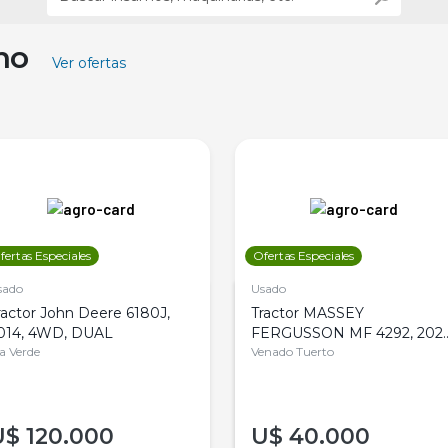
ino
Ver ofertas
fertas Especiales
Ofertas Especiales
sado
Usado
ractor John Deere 6180J,
Tractor MASSEY
014, 4WD, DUAL
FERGUSSON MF 4292, 2020
la Verde
4WD, PATON
Venado Tuerto
U$
120.000
U$
40.000