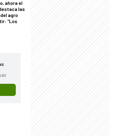
o, ahora el
 destaca las
del agro
tir: "Los
"
as
cibí