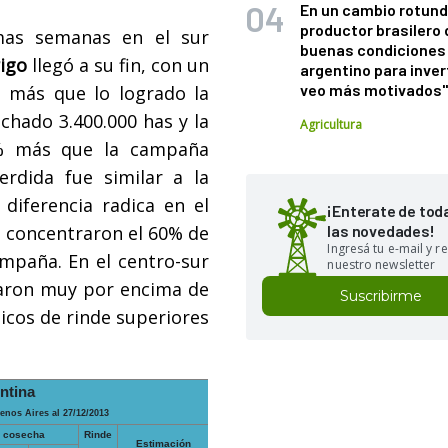
En un cambio rotund
productor brasilero
imas semanas en el sur
buenas condiciones 
rigo
llegó a su fin, con un
argentino para inver
veo más motivados
 más que lo logrado la
chado 3.400.000 has y la
Agricultura
7% más que la campaña
perdida fue similar a la
 diferencia radica en el
¡Enterate de tod
e concentraron el 60% de
las novedades!
Ingresá tu e-mail y re
ampaña. En el centro-sur
nuestro newsletter
izaron muy por encima de
Suscribirme
picos de rinde superiores
ntina
enos Aires al 27/12/2013
 cosecha
Rinde
Estimación