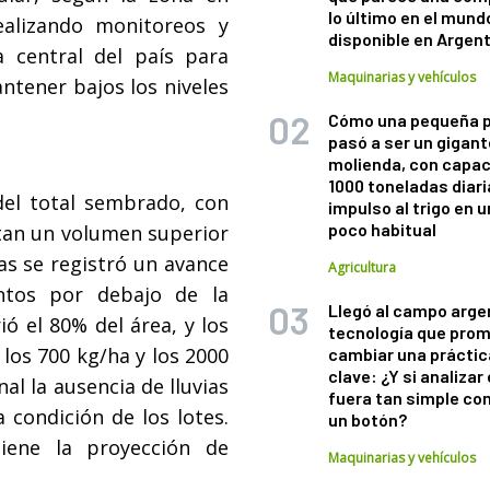
lo último en el mund
realizando monitoreos y
disponible en Argen
a central del país para
Maquinarias y vehículos
ntener bajos los niveles
Cómo una pequeña 
pasó a ser un gigant
molienda, con capac
1000 toneladas diaria
del total sembrado, con
impulso al trigo en 
poco habitual
rtan un volumen superior
ías se registró un avance
Agricultura
ntos por debajo de la
Llegó al campo arge
ió el 80% del área, y los
tecnología que pro
 los 700 kg/ha y los 2000
cambiar una práctic
clave: ¿Y si analizar 
nal la ausencia de lluvias
fuera tan simple co
 condición de los lotes.
un botón?
iene la proyección de
Maquinarias y vehículos