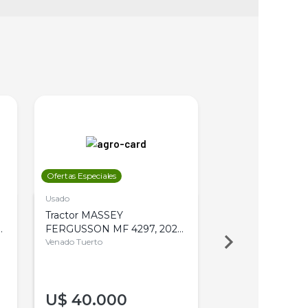
Ofertas Especiales
Ofertas Especiales
Usado
Usado
Tractor MASSEY
Tractor AGCO ALL
,
FERGUSSON MF 4297, 2020,
2003, 4WD, PA
4WD, PATON
Venado Tuerto
Venado Tuerto
U$
40.000
U$
30.000