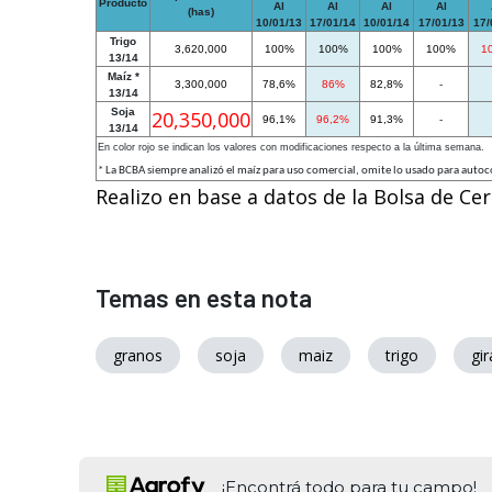
Producto
Al
Al
Al
Al
(has)
10/01/13
17/01/14
10/01/14
17/01/13
17/
Trigo
3,620,000
100%
100%
100%
100%
1
13/14
Maíz *
3,300,000
78,6%
86%
82,8%
-
13/14
Soja
20,350,000
96,1%
96,2%
91,3%
-
13/14
En color rojo se indican los valores con modificaciones respecto a la última semana.
* La BCBA siempre analizó el maíz para uso comercial, omite lo usado para aut
Realizo en base a datos de la Bolsa de Ce
Temas en esta nota
granos
soja
maiz
trigo
gir
¡Encontrá todo para tu campo!