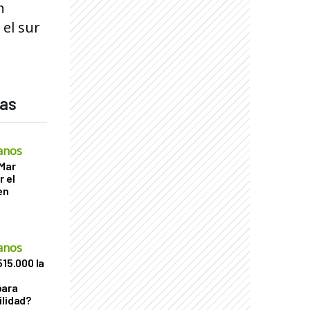
n
 el sur
das
anos
 Mar
r el
en
anos
515.000 la
para
ilidad?