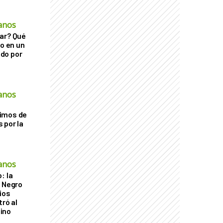
anos
ar? Qué
go en un
do por
anos
imos de
 por la
anos
: la
r Negro
ios
tró al
ino