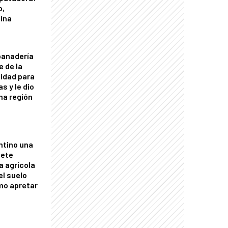
o,
tina
panadería
e de la
idad para
s y le dio
una región
ntino una
mete
a agrícola
el suelo
mo apretar