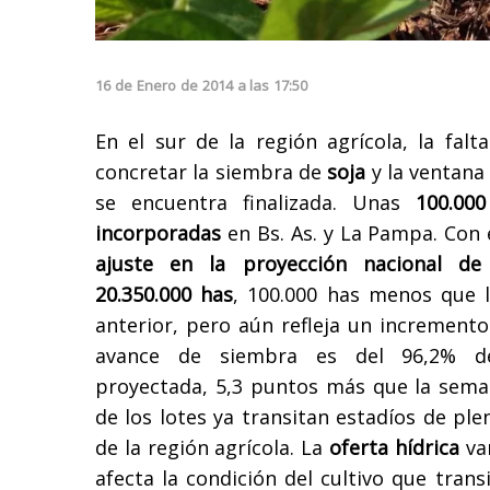
16
de
Enero
de
2014
a las
17:50
En el sur de la región agrícola, la falt
concretar la siembra de
soja
y la ventana
se encuentra finalizada. Unas
100.00
incorporadas
en Bs. As. y La Pampa. Con
ajuste en la proyección nacional de 
20.350.000 has
, 100.000 has menos que 
anterior, pero aún refleja un incremento 
avance de siembra es del 96,2% de
proyectada, 5,3 puntos más que la sema
de los lotes ya transitan estadíos de ple
de la región agrícola. La
oferta hídrica
var
afecta la condición del cultivo que transi