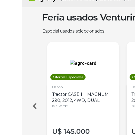
Feria usados Ventur
Especial usados seleccionados
les
Ofertas Especiales
O
Usado
U
a Metalfor 7040,
Tractor CASE IH MAGNUM
T
Bot 32 Mts
290, 2012, 4WD, DUAL
2
Isla Verde
Is
000
U$
145.000