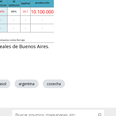
Al
Al
producción
(qq/ha)
01/14
10/01/14
10.100.000
00%
98%
29,7
-
-
-
-
-
-
-
-
oconsumo como forraje.
reales de Buenos Aires.
asol
argentina
cosecha