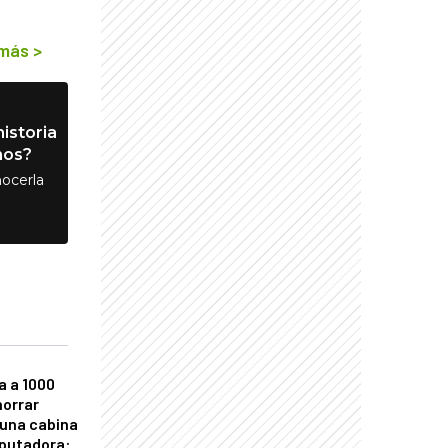
 más
>
istoria
nos?
ocerla
a a 1000
horrar
 una cabina
putadora: