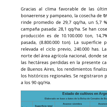
Gracias al clima favorable de las últ
bonaerense y pampeano, la cosecha de
t
rinde promedio de 29,7 qq/ha, un 5,7 %
campaña pasada: 28,1 qq/ha. Se han cose
producción es de 10.100.000 ton, 14,
pasada, (8.800.000 ton). La superficie 
relevada el ciclo previo, 240.000 has. La
norte del área agrícola nacional, donde s
las hectáreas perdidas en la presente c
de Buenos Aires, los rendimientos final
los históricos regionales. Se registraron 
a los 90 qq/Ha.
Estado de cultivos en Arge
Elaborado en base a datos de la Bolsa de Cereales de Bu
Avance siembra
Avance
Superficie total