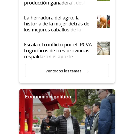
producción ganadera", destaca
la iniciativa que ya reúne a 46
establecimientos en Argentina
La herradora del agro, la
historia de la mujer detrás de
los mejores caballos de la
Argentina y los mitos que
todavía hacen sufrir a estos
Escala el conflicto por el IPCVA:
animales: "Mientras me
frigoríficos de tres provincias
descalificaban, yo seguí
respaldaron el aporte
haciendo currículum"
obligatorio
Ver todos los temas
Economía y política