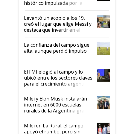
histórico impulsada por la
cosecha y las exportaciones
Levantó un acopio a los 19,
creó el lugar que elige Messi y
destaca que invertir en el
kirchnerismo era como "darle
plata a un hijo para droga":
La confianza del campo sigue
Juan Félix Rossetti, el libertario
alta, aunque perdió impulso
que de una dura crisis salió
más fuerte y apuesta al cambio
de Milei
El FMI elogió al campo y lo
ubicó entre los sectores claves
para el crecimiento argentino
Milei y Elon Musk instalarán
internet en 6000 escuelas
rurales de la Argentina gracias
a un acuerdo con Starlink
Milei en La Rural: el campo
apoyó el rumbo, pero sin