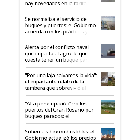
hay novedades en la tarifa de
la hidrovía
Se normaliza el servicio de
buques y puertos: el Gobierno
acuerda con los prácticos y
suspende el decreto de
desregulación
Alerta por el conflicto naval
que impacta al agro: lo que
cuesta tener un buque parado
y el peligro de que Argentina
pase a ser "país sucio"
"Por una laja salvamos la vida":
el impactante relato de la
tambera que sobrevivió al
tornado
“Alta preocupación” en los
puertos del Gran Rosario por
buques parados: el
funcionamiento de las
exportadoras en tensión tras
Suben los biocombustibles: el
la medida de fuerza de los
Gobierno actualizó los precios