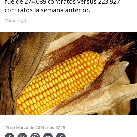
fue de 274.089 contratos versus 223.927
contratos la semana anterior.
Valor Soja
15
de
Marzo
de
2014
a las
07:19