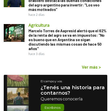
brasilero destaca las buenas condiciones
del agro argentino para invertir: "Los veo
más motivados"
hace 2 días
Agricultura
Marcelo Torres de Aapresid alertó que el 62%
de la renta del agro se va en impuestos: "No
es bueno que en Argentina se sigan
discutiendo las mismas cosas de hace 50
años"
hace 3 días
Ver más
>
El campo y vos
¿Tenés una historia para
contarnos?
Queremos conocerla
Escribinos