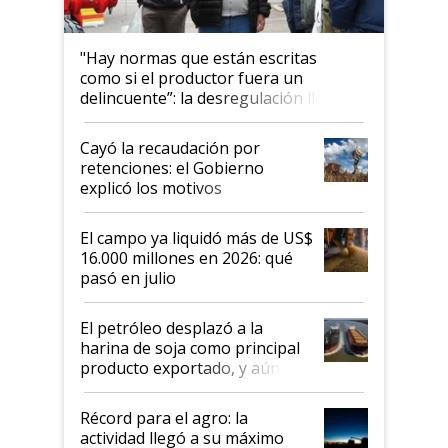
"Hay normas que están escritas
como si el productor fuera un
delincuente”: la desregulación llegó
al Congreso Aapresid y hasta se
habló del financiamiento al IPCVA
Cayó la recaudación por
retenciones: el Gobierno
explicó los motivos
El campo ya liquidó más de US$
16.000 millones en 2026: qué
pasó en julio
El petróleo desplazó a la
harina de soja como principal
producto exportado, y aún así
el agro aportó casi seis de cada
diez dólares y sostuvo el
Récord para el agro: la
liderazgo en un semestre
actividad llegó a su máximo
récord