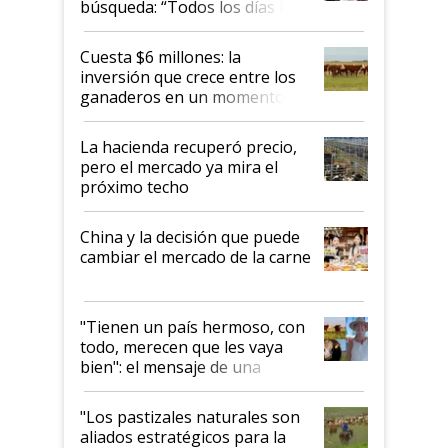
búsqueda: “Todos los días le
toca a algún productor”
Cuesta $6 millones: la
inversión que crece entre los
ganaderos en un momento
histórico para la actividad
La hacienda recuperó precio,
pero el mercado ya mira el
próximo techo
China y la decisión que puede
cambiar el mercado de la carne
"Tienen un país hermoso, con
todo, merecen que les vaya
bien": el mensaje de una
ganadera uruguaya sobre las
oportunidades que se abren
"Los pastizales naturales son
para el agro en Argentina, con
aliados estratégicos para la
foco en la carne