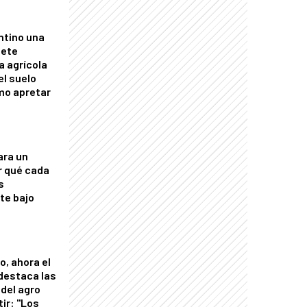
ntino una
mete
a agrícola
el suelo
mo apretar
ara un
r qué cada
s
nte bajo
o, ahora el
 destaca las
del agro
tir: "Los