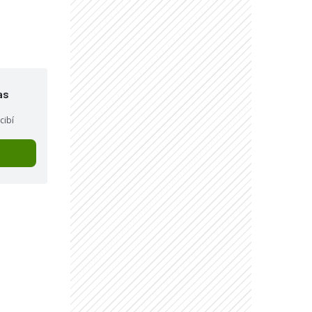
"
as
cibí