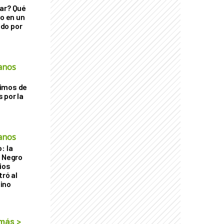
ar? Qué
go en un
do por
anos
imos de
 por la
anos
: la
r Negro
ios
tró al
ino
 más
>