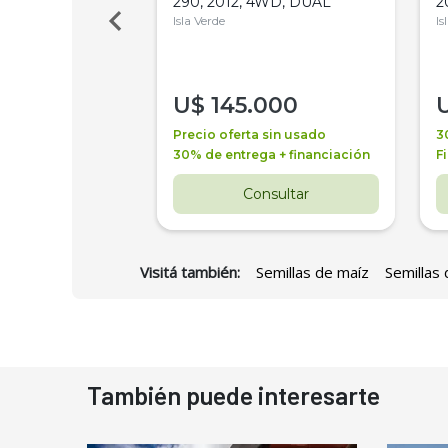
Bot 32 Mts
290, 2012, 4WD, DUAL
2
Isla Verde
Is
000
U$
145.000
a + financiación
Precio oferta sin usado
3
 4 años
30% de entrega + financiación
F
nsultar
Consultar
Visitá también:
Semillas de maíz
Semillas 
También puede interesarte