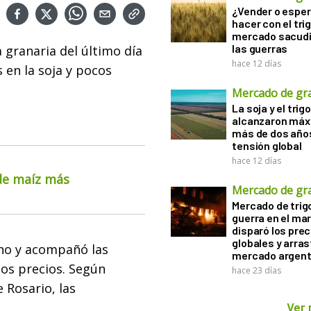
¿Vender o esper
hacer con el tri
mercado sacudi
las guerras
granaria del último día
hace 12 días
en la soja y pocos
Mercado de gr
La soja y el trigo
alcanzaron máx
más de dos años
tensión global
hace 12 días
 de maíz más
Mercado de gr
Mercado de trigo
guerra en el ma
disparó los prec
globales y arras
o y acompañó las
mercado argent
os precios. Según
hace 23 días
 Rosario, las
Ver