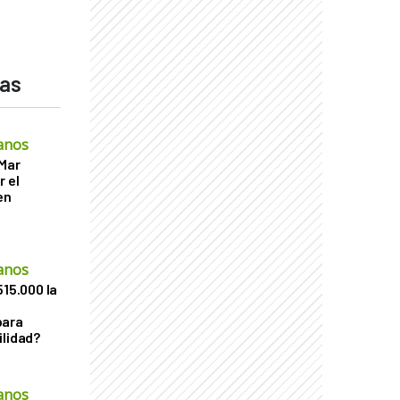
das
anos
 Mar
r el
en
anos
515.000 la
para
ilidad?
anos