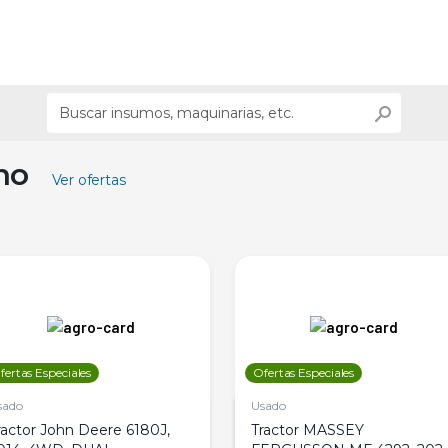
ino
Ver ofertas
fertas Especiales
Ofertas Especiales
sado
Usado
ractor John Deere 6180J,
Tractor MASSEY