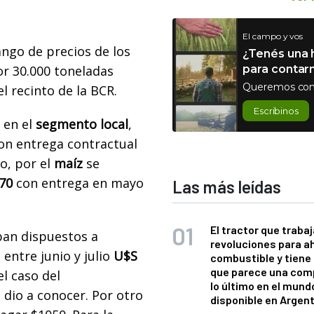
El campo y vos
ango de precios de los
¿Tenés una h
r 30.000 toneladas
para contar
Queremos con
l recinto de la BCR.
Escribinos
 en el
segmento local
,
on entrega contractual
o, por el
maíz
se
70
con entrega en mayo
Las más leídas
El tractor que trabaj
ban dispuestos a
revoluciones para a
 entre junio y julio
U$S
combustible y tiene
que parece una com
el caso del
lo último en el mund
 dio a conocer. Por otro
disponible en Argen