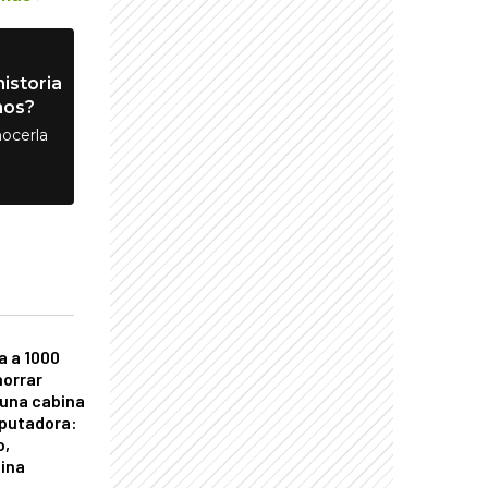
istoria
nos?
ocerla
a a 1000
horrar
 una cabina
putadora:
o,
tina