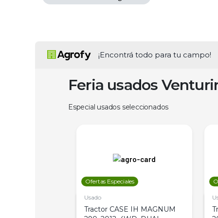
¡Encontrá todo para tu campo!
Feria usados Ventur
Especial usados seleccionados
les
Ofertas Especiales
O
Usado
U
a Metalfor 7040,
Tractor CASE IH MAGNUM
T