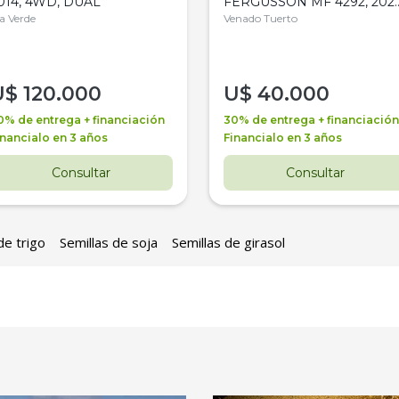
014, 4WD, DUAL
FERGUSSON MF 4292, 2020
la Verde
4WD, PATON
Venado Tuerto
U$
120.000
U$
40.000
0% de entrega + financiación
30% de entrega + financiación
inancialo en 3 años
Financialo en 3 años
Consultar
Consultar
de trigo
Semillas de soja
Semillas de girasol