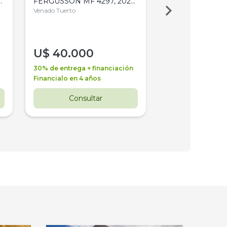
,
FERGUSSON MF 4297, 2020,
2003, 4WD, PA
4WD, PATON
Venado Tuerto
Venado Tuerto
U$
40.000
U$
30.000
30% de entrega + financiación
30% de entrega + 
Financialo en 4 años
Financialo en 3 a
Consultar
Consul