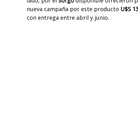
lado, por el
sorgo
disponible ofrecieron p
nueva campaña por este producto
U$S 1
con entrega entre abril y junio.