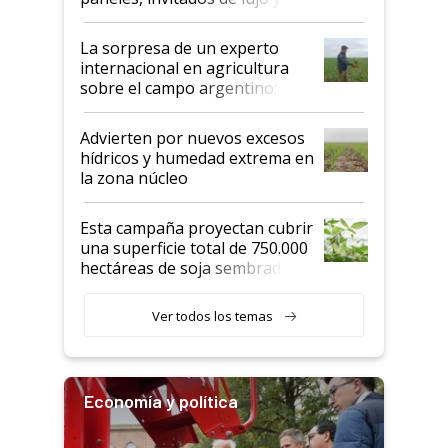
todas las tendencias
La sorpresa de un experto
internacional en agricultura
sobre el campo argentino:
"Estoy muy impresionado"
Advierten por nuevos excesos
hídricos y humedad extrema en
la zona núcleo
Esta campaña proyectan cubrir
una superficie total de 750.000
hectáreas de soja sembradas
con una nueva generación de
variedades que marcan un
Ver todos los temas
salto tecnológico en genética y
rendimiento
Economía y política