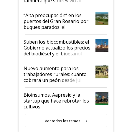
tambera que sobrevivió al
tornado
“Alta preocupación” en los
puertos del Gran Rosario por
buques parados: el
funcionamiento de las
exportadoras en tensión tras
Suben los biocombustibles: el
la medida de fuerza de los
Gobierno actualizó los precios
prácticos
del biodiésel y el bioetanol
Nuevo aumento para los
trabajadores rurales: cuánto
cobrará un peón desde julio
Bioinsumos, Aapresid y la
startup que hace rebrotar los
cultivos
Ver todos los temas