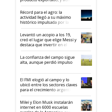
el agro aportó casi seis de cada
diez dólares y sostuvo el
Récord para el agro: la
liderazgo en un semestre
actividad llegó a su máximo
récord
histórico impulsada por la
cosecha y las exportaciones
Levantó un acopio a los 19,
creó el lugar que elige Messi y
destaca que invertir en el
kirchnerismo era como "darle
plata a un hijo para droga":
La confianza del campo sigue
Juan Félix Rossetti, el libertario
alta, aunque perdió impulso
que de una dura crisis salió
más fuerte y apuesta al cambio
de Milei
El FMI elogió al campo y lo
ubicó entre los sectores claves
para el crecimiento argentino
Milei y Elon Musk instalarán
internet en 6000 escuelas