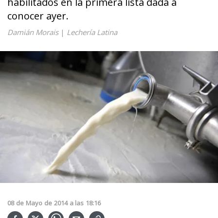
habilitados en la primera lista dada a
conocer ayer.
Damián Morais
|
Lechería Latina
08
de
Mayo
de
2014
a las
18:16