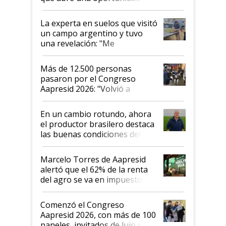
el lote
La experta en suelos que visitó
un campo argentino y tuvo
una revelación: "Me
impresionó mucho"
Más de 12.500 personas
pasaron por el Congreso
Aapresid 2026: "Volvió a
demostrar que hablar del
suelo es hablar de todo el
En un cambio rotundo, ahora
sistema productivo"
el productor brasilero destaca
las buenas condiciones del
agro argentino para invertir:
"Los veo más motivados"
Marcelo Torres de Aapresid
alertó que el 62% de la renta
del agro se va en impuestos:
"No es bueno que en
Argentina se sigan discutiendo
Comenzó el Congreso
las mismas cosas de hace 50
Aapresid 2026, con más de 100
años"
paneles, invitados de lujo y