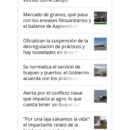
Mercado de granos, qué pasa
con los envases fitosanitarios y
el balance de Aapresid en La
Posta
Oficializan la suspensión de la
desregulación de prácticos y
hay novedades en la tarifa de
la hidrovía
Se normaliza el servicio de
buques y puertos: el Gobierno
acuerda con los prácticos y
suspende el decreto de
desregulación
Alerta por el conflicto naval
que impacta al agro: lo que
cuesta tener un buque parado
y el peligro de que Argentina
pase a ser "país sucio"
"Por una laja salvamos la vida":
el impactante relato de la