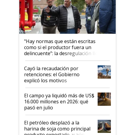
"Hay normas que están escritas
como si el productor fuera un
delincuente”: la desregulación llegó
al Congreso Aapresid y hasta se
habló del financiamiento al IPCVA
Cayó la recaudación por
retenciones: el Gobierno
explicó los motivos
El campo ya liquidó más de US$
16.000 millones en 2026: qué
pasó en julio
El petróleo desplazó a la
harina de soja como principal
producto exportado, y aún así