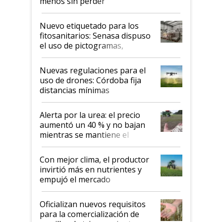
menos sin perder
productividad en la campaña
fina
Nuevo etiquetado para los
fitosanitarios: Senasa dispuso
el uso de pictogramas,
palabras de advertencia e
indicaciones
Nuevas regulaciones para el
uso de drones: Córdoba fija
distancias mínimas
Alerta por la urea: el precio
aumentó un 40 % y no bajan
mientras se mantiene el
conflicto en Medio Oriente
Con mejor clima, el productor
invirtió más en nutrientes y
empujó el mercado
Oficializan nuevos requisitos
para la comercialización de