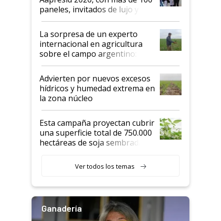
años"
paneles, invitados de lujo y
todas las tendencias
La sorpresa de un experto
internacional en agricultura
sobre el campo argentino:
"Estoy muy impresionado"
Advierten por nuevos excesos
hídricos y humedad extrema en
la zona núcleo
Esta campaña proyectan cubrir
una superficie total de 750.000
hectáreas de soja sembradas
con una nueva generación de
variedades que marcan un
Ver todos los temas
salto tecnológico en genética y
rendimiento
Ganadería