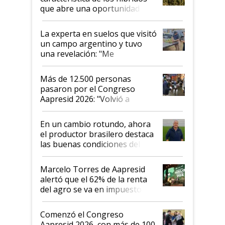
que abre una oportunidad en
el lote
La experta en suelos que visitó
un campo argentino y tuvo
una revelación: "Me
impresionó mucho"
Más de 12.500 personas
pasaron por el Congreso
Aapresid 2026: "Volvió a
demostrar que hablar del
suelo es hablar de todo el
En un cambio rotundo, ahora
sistema productivo"
el productor brasilero destaca
las buenas condiciones del
agro argentino para invertir:
"Los veo más motivados"
Marcelo Torres de Aapresid
alertó que el 62% de la renta
del agro se va en impuestos:
"No es bueno que en
Argentina se sigan discutiendo
Comenzó el Congreso
las mismas cosas de hace 50
Aapresid 2026, con más de 100