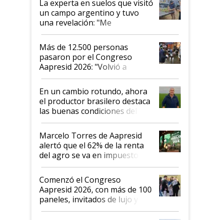
La experta en suelos que visitó
un campo argentino y tuvo
una revelación: "Me
impresionó mucho"
Más de 12.500 personas
pasaron por el Congreso
Aapresid 2026: "Volvió a
demostrar que hablar del
suelo es hablar de todo el
En un cambio rotundo, ahora
sistema productivo"
el productor brasilero destaca
las buenas condiciones del
agro argentino para invertir:
"Los veo más motivados"
Marcelo Torres de Aapresid
alertó que el 62% de la renta
del agro se va en impuestos:
"No es bueno que en
Argentina se sigan discutiendo
Comenzó el Congreso
las mismas cosas de hace 50
Aapresid 2026, con más de 100
años"
paneles, invitados de lujo y
todas las tendencias