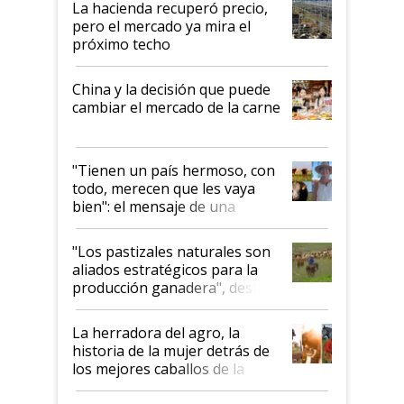
La hacienda recuperó precio,
pero el mercado ya mira el
próximo techo
China y la decisión que puede
cambiar el mercado de la carne
"Tienen un país hermoso, con
todo, merecen que les vaya
bien": el mensaje de una
ganadera uruguaya sobre las
oportunidades que se abren
"Los pastizales naturales son
para el agro en Argentina, con
aliados estratégicos para la
foco en la carne
producción ganadera", destaca
la iniciativa que ya reúne a 46
establecimientos en Argentina
La herradora del agro, la
historia de la mujer detrás de
los mejores caballos de la
Argentina y los mitos que