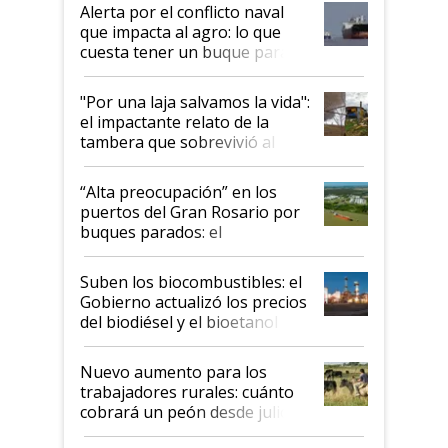
desregulación
Alerta por el conflicto naval
que impacta al agro: lo que
cuesta tener un buque parado
y el peligro de que Argentina
pase a ser "país sucio"
"Por una laja salvamos la vida":
el impactante relato de la
tambera que sobrevivió al
tornado
“Alta preocupación” en los
puertos del Gran Rosario por
buques parados: el
funcionamiento de las
exportadoras en tensión tras
Suben los biocombustibles: el
la medida de fuerza de los
Gobierno actualizó los precios
prácticos
del biodiésel y el bioetanol
Nuevo aumento para los
trabajadores rurales: cuánto
cobrará un peón desde julio