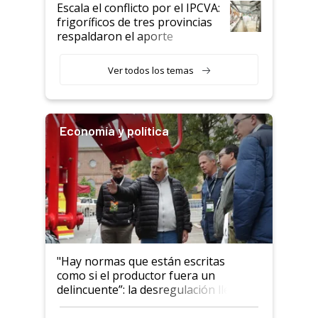
todavía hacen sufrir a estos
Escala el conflicto por el IPCVA:
animales: "Mientras me
frigoríficos de tres provincias
descalificaban, yo seguí
respaldaron el aporte
haciendo currículum"
obligatorio
Ver todos los temas
Economía y política
"Hay normas que están escritas
como si el productor fuera un
delincuente”: la desregulación llegó
al Congreso Aapresid y hasta se
habló del financiamiento al IPCVA