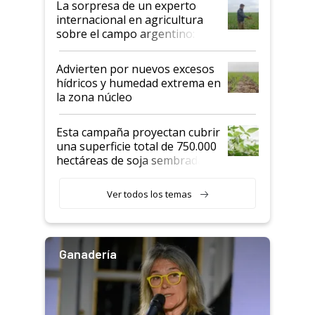
La sorpresa de un experto
internacional en agricultura
sobre el campo argentino:
"Estoy muy impresionado"
Advierten por nuevos excesos
hídricos y humedad extrema en
la zona núcleo
Esta campaña proyectan cubrir
una superficie total de 750.000
hectáreas de soja sembradas
con una nueva generación de
variedades que marcan un
Ver todos los temas
salto tecnológico en genética y
rendimiento
Ganadería