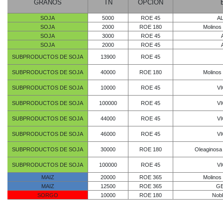
GRANOS
TN
OPCIÓN
SOJA
5000
ROE 45
AL
SOJA
2000
ROE 180
Molinos 
SOJA
3000
ROE 45
SOJA
2000
ROE 45
SUBPRODUCTOS DE SOJA
13900
ROE 45
SUBPRODUCTOS DE SOJA
40000
ROE 180
Molinos 
SUBPRODUCTOS DE SOJA
10000
ROE 45
VI
SUBPRODUCTOS DE SOJA
100000
ROE 45
VI
SUBPRODUCTOS DE SOJA
44000
ROE 45
VI
SUBPRODUCTOS DE SOJA
46000
ROE 45
VI
SUBPRODUCTOS DE SOJA
30000
ROE 180
Oleaginosa
SUBPRODUCTOS DE SOJA
100000
ROE 45
VI
MAIZ
20000
ROE 365
Molinos 
MAIZ
12500
ROE 365
GE
SORGO
10000
ROE 180
Nobl