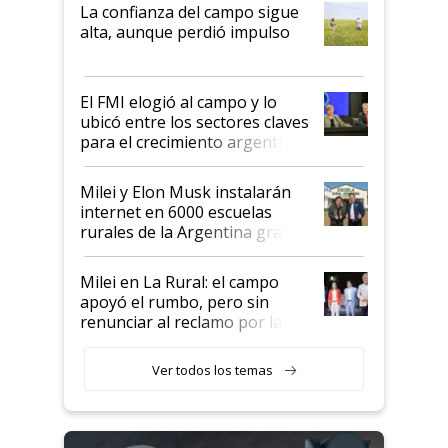
plata a un hijo para droga":
La confianza del campo sigue
Juan Félix Rossetti, el libertario
alta, aunque perdió impulso
que de una dura crisis salió
más fuerte y apuesta al cambio
de Milei
El FMI elogió al campo y lo
ubicó entre los sectores claves
para el crecimiento argentino
Milei y Elon Musk instalarán
internet en 6000 escuelas
rurales de la Argentina gracias
a un acuerdo con Starlink
Milei en La Rural: el campo
apoyó el rumbo, pero sin
renunciar al reclamo por las
retenciones
Ver todos los temas