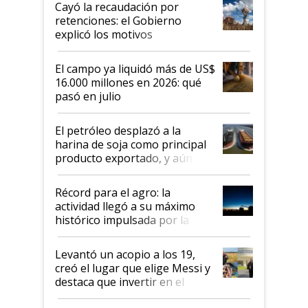
Cayó la recaudación por
retenciones: el Gobierno
explicó los motivos
El campo ya liquidó más de US$
16.000 millones en 2026: qué
pasó en julio
El petróleo desplazó a la
harina de soja como principal
producto exportado, y aún así
el agro aportó casi seis de cada
diez dólares y sostuvo el
Récord para el agro: la
liderazgo en un semestre
actividad llegó a su máximo
récord
histórico impulsada por la
cosecha y las exportaciones
Levantó un acopio a los 19,
creó el lugar que elige Messi y
destaca que invertir en el
kirchnerismo era como "darle