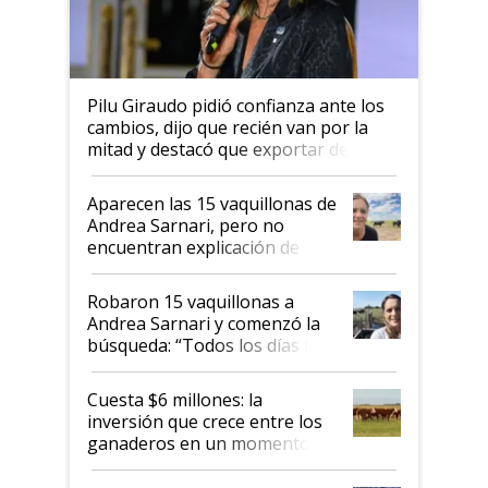
Pilu Giraudo pidió confianza ante los
cambios, dijo que recién van por la
mitad y destacó que exportar dejó de
ser "para unos pocos": "Tenemos un
mandato muy claro del gobierno
Aparecen las 15 vaquillonas de
nacional"
Andrea Sarnari, pero no
encuentran explicación de
cómo llegaron allí
Robaron 15 vaquillonas a
Andrea Sarnari y comenzó la
búsqueda: “Todos los días le
toca a algún productor”
Cuesta $6 millones: la
inversión que crece entre los
ganaderos en un momento
histórico para la actividad