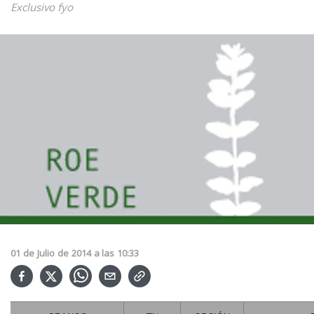
Exclusivo fyo
01
de
Julio
de
2014
a las
10:33