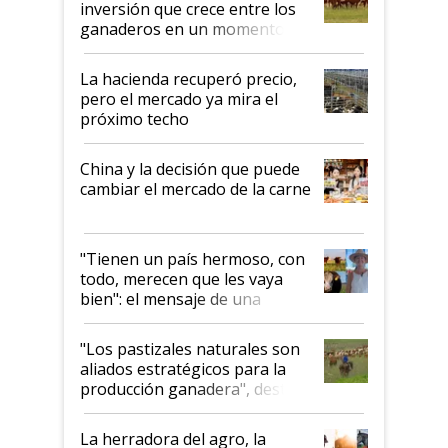
inversión que crece entre los
ganaderos en un momento
histórico para la actividad
La hacienda recuperó precio,
pero el mercado ya mira el
próximo techo
China y la decisión que puede
cambiar el mercado de la carne
"Tienen un país hermoso, con
todo, merecen que les vaya
bien": el mensaje de una
ganadera uruguaya sobre las
oportunidades que se abren
"Los pastizales naturales son
para el agro en Argentina, con
aliados estratégicos para la
foco en la carne
producción ganadera", destaca
la iniciativa que ya reúne a 46
establecimientos en Argentina
La herradora del agro, la