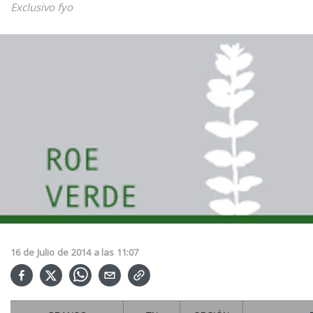
Exclusivo fyo
16
de
Julio
de
2014
a las
11:07