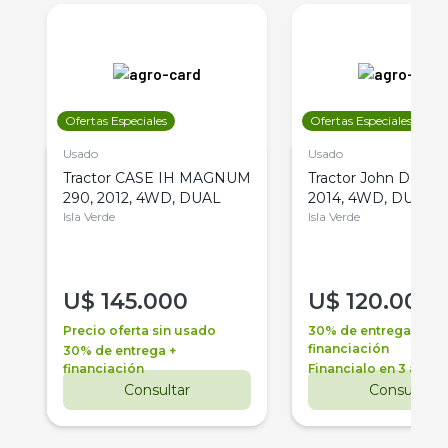
Ofertas Especiales
Ofertas Especiales
Usado
Usado
Tractor CASE IH MAGNUM
Tractor John Deere 
290, 2012, 4WD, DUAL
2014, 4WD, DUAL
Isla Verde
Isla Verde
U$
145.000
U$
120.000
Precio oferta sin usado
30% de entrega +
financiación
30% de entrega +
financiación
Financialo en 3 años
Consultar
Consultar