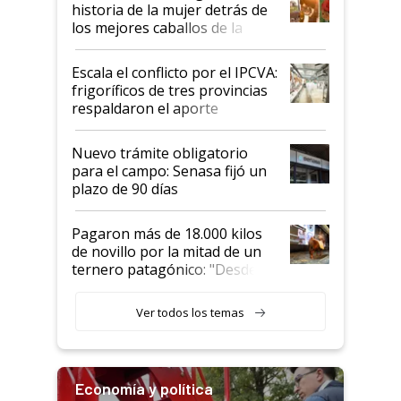
historia de la mujer detrás de
los mejores caballos de la
Argentina y los mitos que
todavía hacen sufrir a estos
Escala el conflicto por el IPCVA:
animales: "Mientras me
frigoríficos de tres provincias
descalificaban, yo seguí
respaldaron el aporte
haciendo currículum"
obligatorio
Nuevo trámite obligatorio
para el campo: Senasa fijó un
plazo de 90 días
Pagaron más de 18.000 kilos
de novillo por la mitad de un
ternero patagónico: "Desde
que bajó del camión empezó a
llamar la atención"
Ver todos los temas
Economía y política