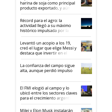
harina de soja como principal
producto exportado, y aún así
el agro aportó casi seis de cada
diez dólares y sostuvo el
Récord para el agro: la
liderazgo en un semestre
actividad llegó a su máximo
récord
histórico impulsada por la
cosecha y las exportaciones
Levantó un acopio a los 19,
creó el lugar que elige Messi y
destaca que invertir en el
kirchnerismo era como "darle
plata a un hijo para droga":
La confianza del campo sigue
Juan Félix Rossetti, el libertario
alta, aunque perdió impulso
que de una dura crisis salió
más fuerte y apuesta al cambio
de Milei
El FMI elogió al campo y lo
ubicó entre los sectores claves
para el crecimiento argentino
Milei y Elon Musk instalarán