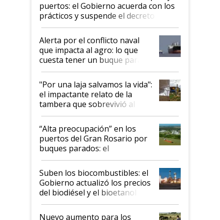
puertos: el Gobierno acuerda con los
prácticos y suspende el decreto de
desregulación
Alerta por el conflicto naval
que impacta al agro: lo que
cuesta tener un buque parado
y el peligro de que Argentina
pase a ser "país sucio"
"Por una laja salvamos la vida":
el impactante relato de la
tambera que sobrevivió al
tornado
“Alta preocupación” en los
puertos del Gran Rosario por
buques parados: el
funcionamiento de las
exportadoras en tensión tras
Suben los biocombustibles: el
la medida de fuerza de los
Gobierno actualizó los precios
prácticos
del biodiésel y el bioetanol
Nuevo aumento para los