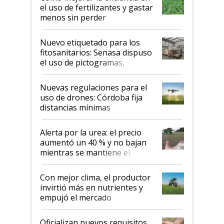
el uso de fertilizantes y gastar
menos sin perder
productividad en la campaña
fina
Nuevo etiquetado para los
fitosanitarios: Senasa dispuso
el uso de pictogramas,
palabras de advertencia e
indicaciones
Nuevas regulaciones para el
uso de drones: Córdoba fija
distancias mínimas
Alerta por la urea: el precio
aumentó un 40 % y no bajan
mientras se mantiene el
conflicto en Medio Oriente
Con mejor clima, el productor
invirtió más en nutrientes y
empujó el mercado
Oficializan nuevos requisitos