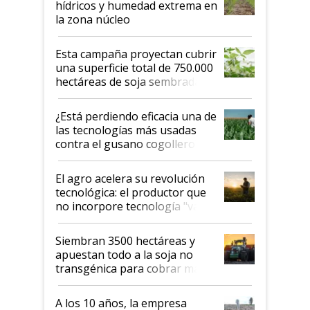
hídricos y humedad extrema en
la zona núcleo
Esta campaña proyectan cubrir
una superficie total de 750.000
hectáreas de soja sembradas
con una nueva generación de
variedades que marcan un
¿Está perdiendo eficacia una de
salto tecnológico en genética y
las tecnologías más usadas
rendimiento
contra el gusano cogollero? El
desafío de una tecnología clave
El agro acelera su revolución
tecnológica: el productor que
no incorpore tecnología "va a
perder el tren"
Siembran 3500 hectáreas y
apuestan todo a la soja no
transgénica para cobrar más
por tonelada: compraron un
semillero
A los 10 años, la empresa