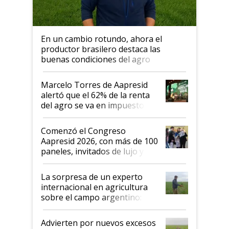
En un cambio rotundo, ahora el
productor brasilero destaca las
buenas condiciones del agro
argentino para invertir: "Los veo
más motivados"
Marcelo Torres de Aapresid
alertó que el 62% de la renta
del agro se va en impuestos:
"No es bueno que en
Argentina se sigan discutiendo
Comenzó el Congreso
las mismas cosas de hace 50
Aapresid 2026, con más de 100
años"
paneles, invitados de lujo y
todas las tendencias
La sorpresa de un experto
internacional en agricultura
sobre el campo argentino:
"Estoy muy impresionado"
Advierten por nuevos excesos