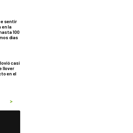
ce sentir
 en la
hasta 100
imos días
lovió casi
e llover
cto en el
>