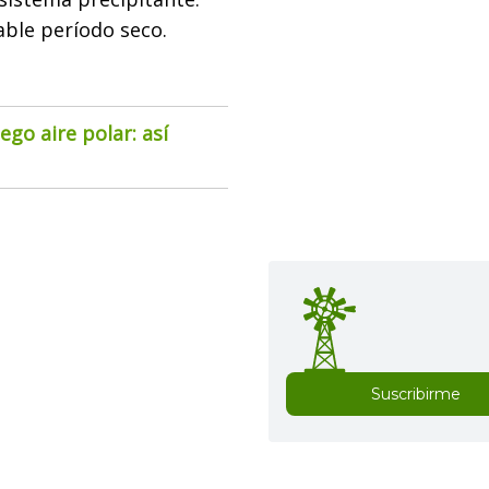
able período seco.
go aire polar: así
Suscribirme