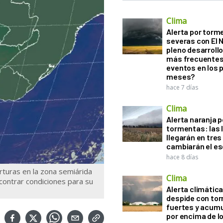
Clima
Alerta por torm
severas con El 
pleno desarroll
más frecuentes
eventos en los 
meses?
hace 7 días
Clima
Alerta naranja p
tormentas: las l
llegarán en tres
cambiarán el es
hace 8 días
rturas en la zona semiárida
Clima
encontrar condiciones para su
Alerta climática:
despide con to
fuertes y acum
por encima de 