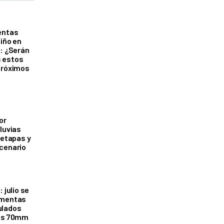
entas
Niño en
o: ¿Serán
 estos
próximos
or
luvias
 etapas y
cenario
 julio se
rmentas
ulados
los 70mm