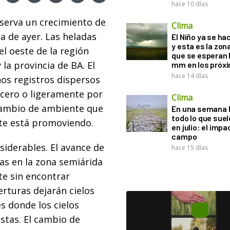
hace 10 días
bserva un crecimiento de
Clima
a de ayer. Las heladas
El Niño ya se ha
y esta es la zona
el oeste de la región
que se esperan 
la provincia de BA. El
mm en los próx
hace 14 días
nos registros dispersos
 cero o ligeramente por
Clima
 cambio de ambiente que
En una semana l
todo lo que suel
rte está promoviendo.
en julio: el impa
campo
siderables. El avance de
hace 15 días
as en la zona semiárida
ste sin encontrar
erturas dejarán cielos
s donde los cielos
stas. El cambio de