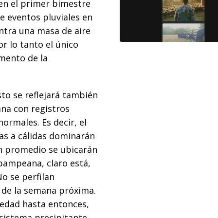
 en el primer bimestre
de eventos pluviales en
entra una masa de aire
r lo tanto el único
umento de la
to se reflejará también
ana con registros
ormales. Es decir, el
as a cálidas dominarán
en promedio se ubicarán
 pampeana, claro está,
No se perfilan
 de la semana próxima.
edad hasta entonces,
 sistema precipitante.