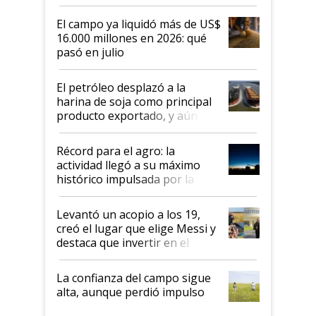
El campo ya liquidó más de US$
16.000 millones en 2026: qué
pasó en julio
El petróleo desplazó a la
harina de soja como principal
producto exportado, y aún así
el agro aportó casi seis de cada
diez dólares y sostuvo el
Récord para el agro: la
liderazgo en un semestre
actividad llegó a su máximo
récord
histórico impulsada por la
cosecha y las exportaciones
Levantó un acopio a los 19,
creó el lugar que elige Messi y
destaca que invertir en el
kirchnerismo era como "darle
plata a un hijo para droga":
La confianza del campo sigue
Juan Félix Rossetti, el libertario
alta, aunque perdió impulso
que de una dura crisis salió
más fuerte y apuesta al cambio