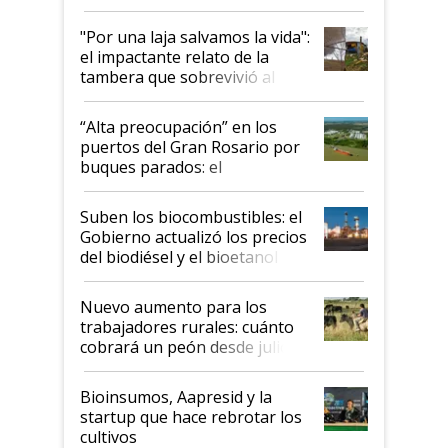
y el peligro de que Argentina
pase a ser "país sucio"
"Por una laja salvamos la vida":
el impactante relato de la
tambera que sobrevivió al
tornado
“Alta preocupación” en los
puertos del Gran Rosario por
buques parados: el
funcionamiento de las
exportadoras en tensión tras
Suben los biocombustibles: el
la medida de fuerza de los
Gobierno actualizó los precios
prácticos
del biodiésel y el bioetanol
Nuevo aumento para los
trabajadores rurales: cuánto
cobrará un peón desde julio
Bioinsumos, Aapresid y la
startup que hace rebrotar los
cultivos