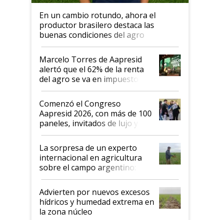
En un cambio rotundo, ahora el
productor brasilero destaca las
buenas condiciones del agro
argentino para invertir: "Los veo
más motivados"
Marcelo Torres de Aapresid
alertó que el 62% de la renta
del agro se va en impuestos:
"No es bueno que en
Argentina se sigan discutiendo
Comenzó el Congreso
las mismas cosas de hace 50
Aapresid 2026, con más de 100
años"
paneles, invitados de lujo y
todas las tendencias
La sorpresa de un experto
internacional en agricultura
sobre el campo argentino:
"Estoy muy impresionado"
Advierten por nuevos excesos
hídricos y humedad extrema en
la zona núcleo