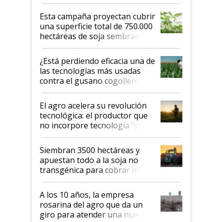
Esta campaña proyectan cubrir
una superficie total de 750.000
hectáreas de soja sembradas
con una nueva generación de
variedades que marcan un
¿Está perdiendo eficacia una de
salto tecnológico en genética y
las tecnologías más usadas
rendimiento
contra el gusano cogollero? El
desafío de una tecnología clave
El agro acelera su revolución
tecnológica: el productor que
no incorpore tecnología "va a
perder el tren"
Siembran 3500 hectáreas y
apuestan todo a la soja no
transgénica para cobrar más
por tonelada: compraron un
semillero
A los 10 años, la empresa
rosarina del agro que da un
giro para atender una nueva