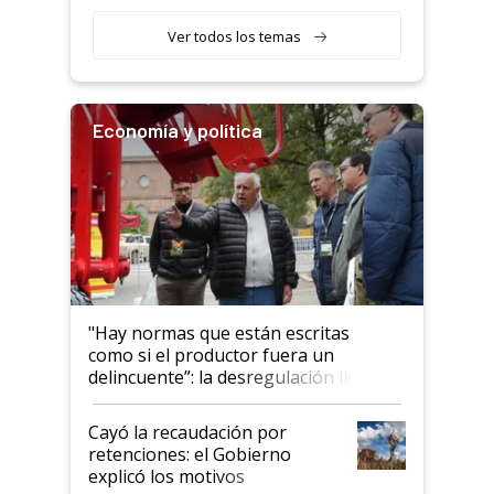
etapa en el agro
Ver todos los temas
Economía y política
"Hay normas que están escritas
como si el productor fuera un
delincuente”: la desregulación llegó
al Congreso Aapresid y hasta se
habló del financiamiento al IPCVA
Cayó la recaudación por
retenciones: el Gobierno
explicó los motivos