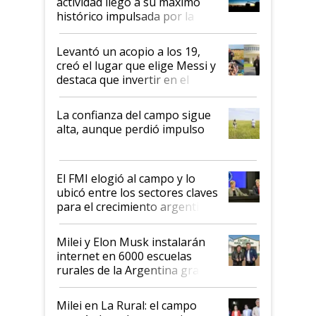
actividad llegó a su máximo
récord
histórico impulsada por la
cosecha y las exportaciones
Levantó un acopio a los 19,
creó el lugar que elige Messi y
destaca que invertir en el
kirchnerismo era como "darle
plata a un hijo para droga":
La confianza del campo sigue
Juan Félix Rossetti, el libertario
alta, aunque perdió impulso
que de una dura crisis salió
más fuerte y apuesta al cambio
de Milei
El FMI elogió al campo y lo
ubicó entre los sectores claves
para el crecimiento argentino
Milei y Elon Musk instalarán
internet en 6000 escuelas
rurales de la Argentina gracias
a un acuerdo con Starlink
Milei en La Rural: el campo