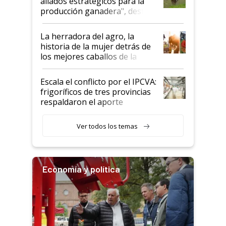
aliados estratégicos para la
foco en la carne
producción ganadera", destaca
la iniciativa que ya reúne a 46
establecimientos en Argentina
La herradora del agro, la
historia de la mujer detrás de
los mejores caballos de la
Argentina y los mitos que
todavía hacen sufrir a estos
Escala el conflicto por el IPCVA:
animales: "Mientras me
frigoríficos de tres provincias
descalificaban, yo seguí
respaldaron el aporte
haciendo currículum"
obligatorio
Ver todos los temas
Economía y política