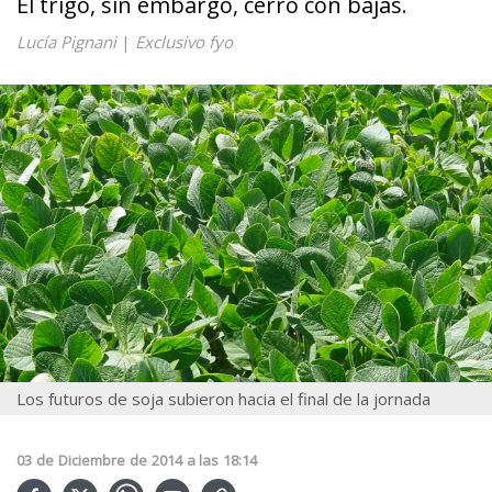
El trigo, sin embargo, cerró con bajas.
Lucía Pignani
|
Exclusivo fyo
Los futuros de soja subieron hacia el final de la jornada
03
de
Diciembre
de
2014
a las
18:14