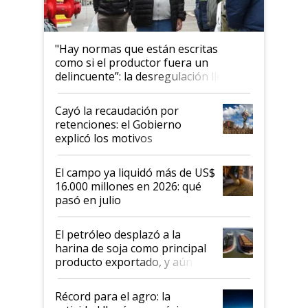
"Hay normas que están escritas
como si el productor fuera un
delincuente”: la desregulación llegó
al Congreso Aapresid y hasta se
habló del financiamiento al IPCVA
Cayó la recaudación por
retenciones: el Gobierno
explicó los motivos
El campo ya liquidó más de US$
16.000 millones en 2026: qué
pasó en julio
El petróleo desplazó a la
harina de soja como principal
producto exportado, y aún así
el agro aportó casi seis de cada
diez dólares y sostuvo el
Récord para el agro: la
liderazgo en un semestre