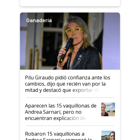
rendimiento
Ganadería
Pilu Giraudo pidió confianza ante los
cambios, dijo que recién van por la
mitad y destacó que exportar dejó de
ser "para unos pocos": "Tenemos un
mandato muy claro del gobierno
Aparecen las 15 vaquillonas de
nacional"
Andrea Sarnari, pero no
encuentran explicación de
cómo llegaron allí
Robaron 15 vaquillonas a
Andrea Sarnari y comenzó la