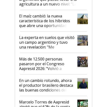
agricultura a un nuevo nivel: "Las
posibilidades de crecimiento son
infinitas"
El maíz cambió: la nueva
característica de los híbridos
que abre una oportunidad en
el lote
La experta en suelos que visitó
un campo argentino y tuvo
una revelación: "Me
impresionó mucho"
Más de 12.500 personas
pasaron por el Congreso
Aapresid 2026: "Volvió a
demostrar que hablar del
suelo es hablar de todo el
En un cambio rotundo, ahora
sistema productivo"
el productor brasilero destaca
las buenas condiciones del
agro argentino para invertir:
"Los veo más motivados"
Marcelo Torres de Aapresid
alertó que el 62% de la renta