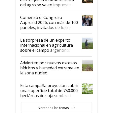
del agro se va en impuestos:
"No es bueno que en
Argentina se sigan discutiendo
Comenzó el Congreso
las mismas cosas de hace 50
Aapresid 2026, con más de 100
años"
paneles, invitados de lujo y
todas las tendencias
La sorpresa de un experto
internacional en agricultura
sobre el campo argentino:
"Estoy muy impresionado"
Advierten por nuevos excesos
hídricos y humedad extrema en
la zona núcleo
Esta campaña proyectan cubrir
una superficie total de 750.000
hectáreas de soja sembradas
con una nueva generación de
variedades que marcan un
Ver todos los temas
salto tecnológico en genética y