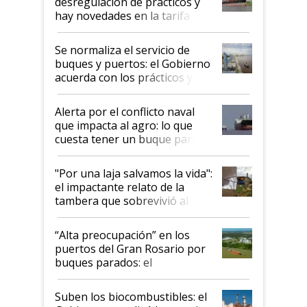
desregulación de prácticos y
hay novedades en la tarifa de
la hidrovía
Se normaliza el servicio de
buques y puertos: el Gobierno
acuerda con los prácticos y
suspende el decreto de
desregulación
Alerta por el conflicto naval
que impacta al agro: lo que
cuesta tener un buque parado
y el peligro de que Argentina
pase a ser "país sucio"
"Por una laja salvamos la vida":
el impactante relato de la
tambera que sobrevivió al
tornado
“Alta preocupación” en los
puertos del Gran Rosario por
buques parados: el
funcionamiento de las
exportadoras en tensión tras
Suben los biocombustibles: el
la medida de fuerza de los