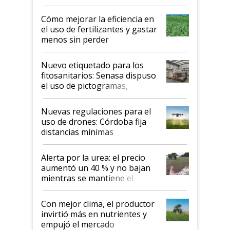
propiedad intelectual
Cómo mejorar la eficiencia en
el uso de fertilizantes y gastar
menos sin perder
productividad en la campaña
fina
Nuevo etiquetado para los
fitosanitarios: Senasa dispuso
el uso de pictogramas,
palabras de advertencia e
indicaciones
Nuevas regulaciones para el
uso de drones: Córdoba fija
distancias mínimas
Alerta por la urea: el precio
aumentó un 40 % y no bajan
mientras se mantiene el
conflicto en Medio Oriente
Con mejor clima, el productor
invirtió más en nutrientes y
empujó el mercado