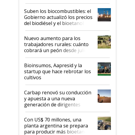
funcionamiento de las
exportadoras en tensión tras
Suben los biocombustibles: el
la medida de fuerza de los
Gobierno actualizó los precios
prácticos
del biodiésel y el bioetanol
Nuevo aumento para los
trabajadores rurales: cuánto
cobrará un peón desde julio
Bioinsumos, Aapresid y la
startup que hace rebrotar los
cultivos
Carbap renovó su conducción
y apuesta a una nueva
generación de dirigentes
rurales
Con US$ 70 millones, una
planta argentina se prepara
para producir más bioetanol