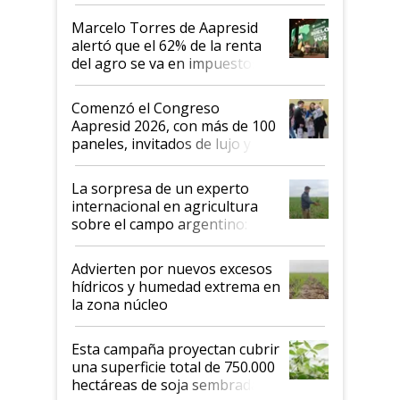
argentino para invertir: "Los veo
más motivados"
Marcelo Torres de Aapresid
alertó que el 62% de la renta
del agro se va en impuestos:
"No es bueno que en
Argentina se sigan discutiendo
Comenzó el Congreso
las mismas cosas de hace 50
Aapresid 2026, con más de 100
años"
paneles, invitados de lujo y
todas las tendencias
La sorpresa de un experto
internacional en agricultura
sobre el campo argentino:
"Estoy muy impresionado"
Advierten por nuevos excesos
hídricos y humedad extrema en
la zona núcleo
Esta campaña proyectan cubrir
una superficie total de 750.000
hectáreas de soja sembradas