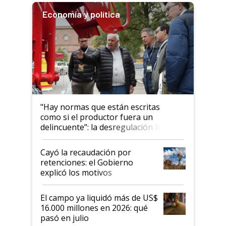
Economía y política
"Hay normas que están escritas
como si el productor fuera un
delincuente”: la desregulación llegó
al Congreso Aapresid y hasta se
habló del financiamiento al IPCVA
Cayó la recaudación por
retenciones: el Gobierno
explicó los motivos
El campo ya liquidó más de US$
16.000 millones en 2026: qué
pasó en julio