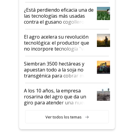
con una nueva generación de
variedades que marcan un
¿Está perdiendo eficacia una de
salto tecnológico en genética y
las tecnologías más usadas
rendimiento
contra el gusano cogollero? El
desafío de una tecnología clave
El agro acelera su revolución
tecnológica: el productor que
no incorpore tecnología "va a
perder el tren"
Siembran 3500 hectáreas y
apuestan todo a la soja no
transgénica para cobrar más
por tonelada: compraron un
semillero
A los 10 años, la empresa
rosarina del agro que da un
giro para atender una nueva
etapa en el agro
Ver todos los temas