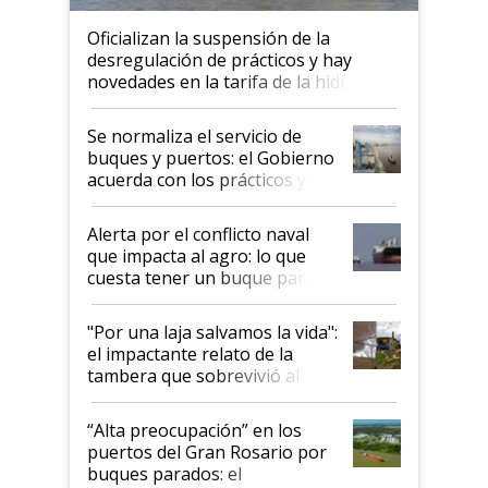
Oficializan la suspensión de la
desregulación de prácticos y hay
novedades en la tarifa de la hidrovía
Se normaliza el servicio de
buques y puertos: el Gobierno
acuerda con los prácticos y
suspende el decreto de
desregulación
Alerta por el conflicto naval
que impacta al agro: lo que
cuesta tener un buque parado
y el peligro de que Argentina
pase a ser "país sucio"
"Por una laja salvamos la vida":
el impactante relato de la
tambera que sobrevivió al
tornado
“Alta preocupación” en los
puertos del Gran Rosario por
buques parados: el