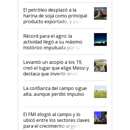
El petróleo desplazó a la
harina de soja como principal
producto exportado, y aún así
el agro aportó casi seis de cada
diez dólares y sostuvo el
Récord para el agro: la
liderazgo en un semestre
actividad llegó a su máximo
récord
histórico impulsada por la
cosecha y las exportaciones
Levantó un acopio a los 19,
creó el lugar que elige Messi y
destaca que invertir en el
kirchnerismo era como "darle
plata a un hijo para droga":
La confianza del campo sigue
Juan Félix Rossetti, el libertario
alta, aunque perdió impulso
que de una dura crisis salió
más fuerte y apuesta al cambio
de Milei
El FMI elogió al campo y lo
ubicó entre los sectores claves
para el crecimiento argentino