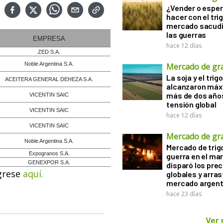
¿Vender o esper
hacer con el tri
mercado sacudi
las guerras
EMPRESA
hace 12 días
ZED S.A.
Noble Argentina S.A.
Mercado de gr
La soja y el trigo
ACEITERA GENERAL DEHEZA S.A.
alcanzaron máx
más de dos años
VICENTIN SAIC
tensión global
VICENTIN SAIC
hace 12 días
VICENTIN SAIC
Mercado de gr
Noble Argentina S.A.
Mercado de trigo
Expogranos S.A.
guerra en el ma
GENEXPOR S.A.
disparó los prec
grese
aquí.
globales y arras
mercado argent
hace 23 días
Ver