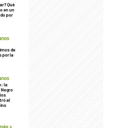
ar? Qué
go en un
do por
anos
imos de
 por la
anos
: la
r Negro
ios
tró al
ino
 más
>