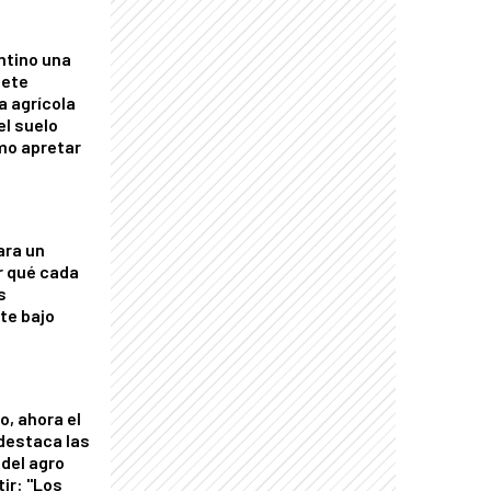
ntino una
mete
a agrícola
el suelo
mo apretar
ara un
r qué cada
s
nte bajo
o, ahora el
 destaca las
del agro
tir: "Los