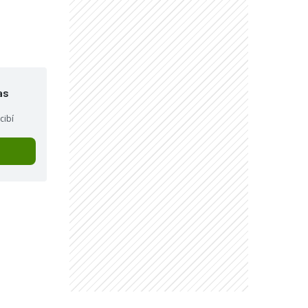
"
as
cibí