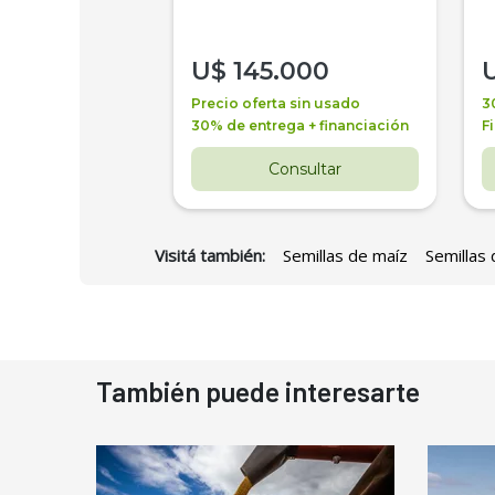
000
U$
145.000
a + financiación
Precio oferta sin usado
3
 4 años
30% de entrega + financiación
F
nsultar
Consultar
Visitá también:
Semillas de maíz
Semillas 
También puede interesarte