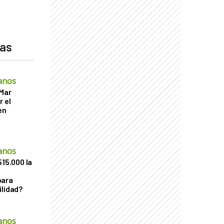
das
anos
 Mar
r el
en
anos
515.000 la
para
ilidad?
anos