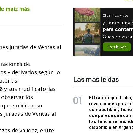
 de maíz más
El campo y vos
¿Tenés una h
para contar
Queremos con
nes Juradas de Ventas al
Escribinos
eraciones de
os y derivados según lo
Las más leídas
atorias.
 y sus modificatorias
 observar los
El tractor que trabaj
revoluciones para a
 que soliciten su
combustible y tiene
s Juradas de Ventas al
que parece una com
lo último en el mund
disponible en Argen
zos de validez, entre