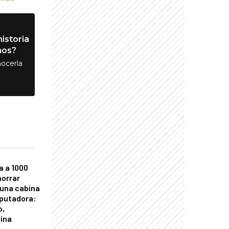
istoria
nos?
ocerla
a a 1000
horrar
 una cabina
putadora:
o,
tina