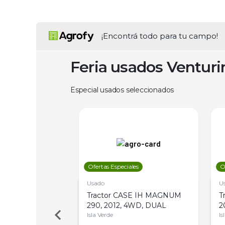
¡Encontrá todo para tu campo!
Feria usados Ventur
Especial usados seleccionados
les
Ofertas Especiales
O
Usado
U
a Metalfor 7040,
Tractor CASE IH MAGNUM
T
Bot 32 Mts
290, 2012, 4WD, DUAL
2
Isla Verde
Is