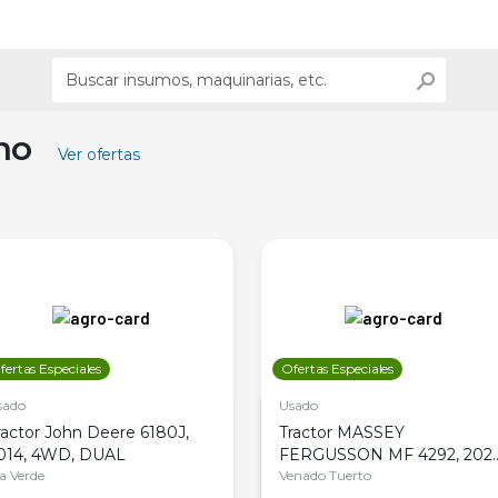
ino
Ver ofertas
fertas Especiales
Ofertas Especiales
sado
Usado
ractor John Deere 6180J,
Tractor MASSEY
014, 4WD, DUAL
FERGUSSON MF 4292, 2020
la Verde
4WD, PATON
Venado Tuerto