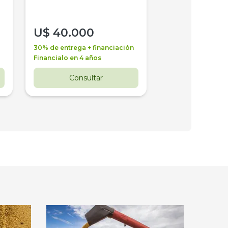
U$
40.000
U$
30.000
30% de entrega + financiación
30% de entrega + 
Financialo en 4 años
Financialo en 3 a
Consultar
Consul