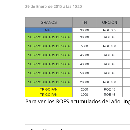
29
de
Enero
de
2015
a las
10:20
GRANOS
TN
OPCIÓN
MAÍZ
30000
ROE 365
SUBPRODUCTOS DE SOJA
30000
ROE 45
SUBPRODUCTOS DE SOJA
5000
ROE 180
SUBPRODUCTOS DE SOJA
45000
ROE 45
SUBPRODUCTOS DE SOJA
43000
ROE 45
SUBPRODUCTOS DE SOJA
58000
ROE 45
SUBPRODUCTOS DE SOJA
20000
ROE 180
TRIGO PAN
2500
ROE 45
TRIGO PAN
1000
ROE 45
Para ver los ROES acumulados del año, in