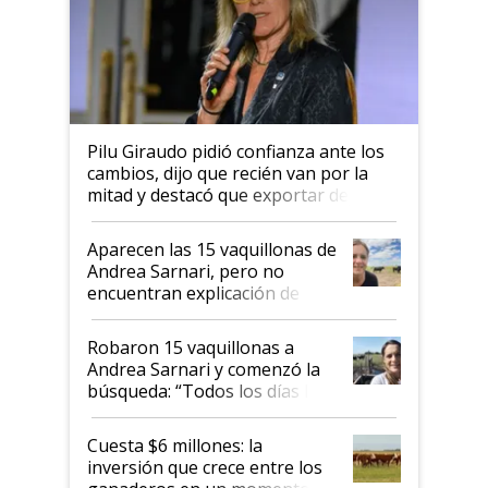
Pilu Giraudo pidió confianza ante los
cambios, dijo que recién van por la
mitad y destacó que exportar dejó de
ser "para unos pocos": "Tenemos un
mandato muy claro del gobierno
Aparecen las 15 vaquillonas de
nacional"
Andrea Sarnari, pero no
encuentran explicación de
cómo llegaron allí
Robaron 15 vaquillonas a
Andrea Sarnari y comenzó la
búsqueda: “Todos los días le
toca a algún productor”
Cuesta $6 millones: la
inversión que crece entre los