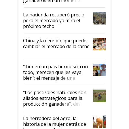
ganaderos en un momento
histórico para la actividad
La hacienda recuperó precio,
pero el mercado ya mira el
próximo techo
China y la decisión que puede
cambiar el mercado de la carne
"Tienen un país hermoso, con
todo, merecen que les vaya
bien": el mensaje de una
ganadera uruguaya sobre las
oportunidades que se abren
"Los pastizales naturales son
para el agro en Argentina, con
aliados estratégicos para la
foco en la carne
producción ganadera", destaca
la iniciativa que ya reúne a 46
establecimientos en Argentina
La herradora del agro, la
historia de la mujer detrás de