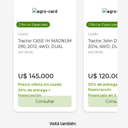
Ofertas Especiales
Ofertas Especiales
Usado
Usado
Tractor CASE IH MAGNUM
Tractor John Deere 
290, 2012, 4WD, DUAL
2014, 4WD, DUAL
Isla Verde
Isla Verde
U$
145.000
U$
120.000
Precio oferta sin usado
30% de entrega +
financiación
30% de entrega +
financiación
Financialo en 3 años
Consultar
Consultar
Visitá también: