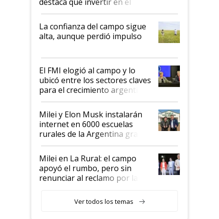
destaca que invertir en el
kirchnerismo era como "darle
plata a un hijo para droga":
La confianza del campo sigue
Juan Félix Rossetti, el libertario
alta, aunque perdió impulso
que de una dura crisis salió
más fuerte y apuesta al cambio
de Milei
El FMI elogió al campo y lo
ubicó entre los sectores claves
para el crecimiento argentino
Milei y Elon Musk instalarán
internet en 6000 escuelas
rurales de la Argentina gracias
a un acuerdo con Starlink
Milei en La Rural: el campo
apoyó el rumbo, pero sin
renunciar al reclamo por las
retenciones
Ver todos los temas