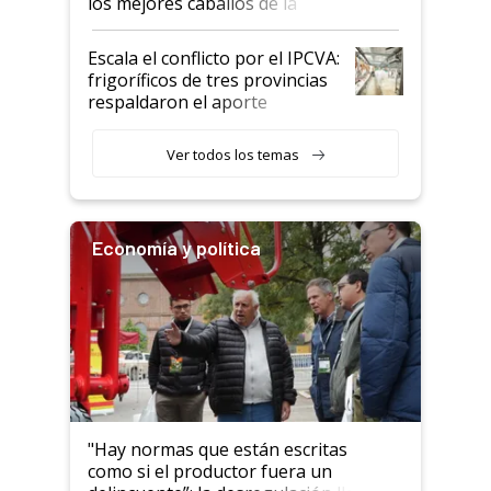
los mejores caballos de la
Argentina y los mitos que
todavía hacen sufrir a estos
Escala el conflicto por el IPCVA:
animales: "Mientras me
frigoríficos de tres provincias
descalificaban, yo seguí
respaldaron el aporte
haciendo currículum"
obligatorio
Ver todos los temas
Economía y política
"Hay normas que están escritas
como si el productor fuera un