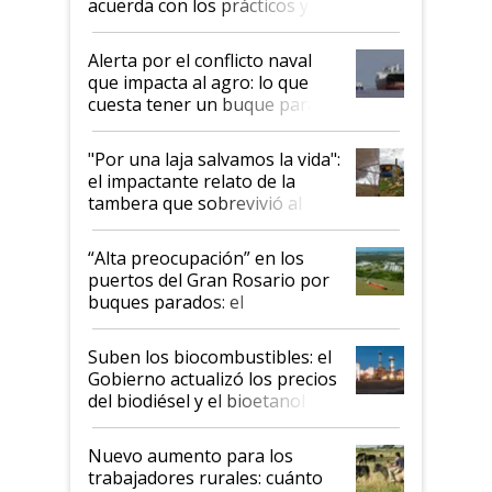
acuerda con los prácticos y
suspende el decreto de
desregulación
Alerta por el conflicto naval
que impacta al agro: lo que
cuesta tener un buque parado
y el peligro de que Argentina
pase a ser "país sucio"
"Por una laja salvamos la vida":
el impactante relato de la
tambera que sobrevivió al
tornado
“Alta preocupación” en los
puertos del Gran Rosario por
buques parados: el
funcionamiento de las
exportadoras en tensión tras
Suben los biocombustibles: el
la medida de fuerza de los
Gobierno actualizó los precios
prácticos
del biodiésel y el bioetanol
Nuevo aumento para los
trabajadores rurales: cuánto