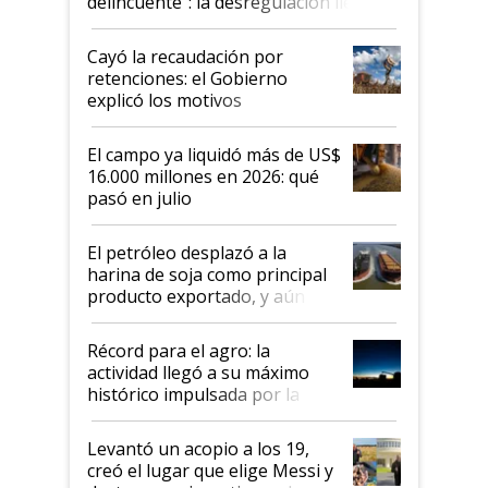
delincuente”: la desregulación llegó
al Congreso Aapresid y hasta se
habló del financiamiento al IPCVA
Cayó la recaudación por
retenciones: el Gobierno
explicó los motivos
El campo ya liquidó más de US$
16.000 millones en 2026: qué
pasó en julio
El petróleo desplazó a la
harina de soja como principal
producto exportado, y aún así
el agro aportó casi seis de cada
diez dólares y sostuvo el
Récord para el agro: la
liderazgo en un semestre
actividad llegó a su máximo
récord
histórico impulsada por la
cosecha y las exportaciones
Levantó un acopio a los 19,
creó el lugar que elige Messi y