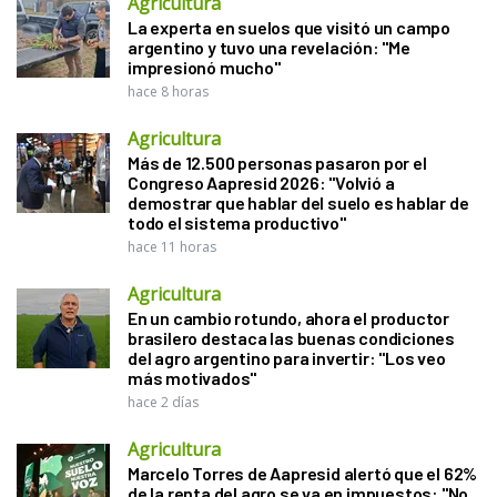
Agricultura
La experta en suelos que visitó un campo
argentino y tuvo una revelación: "Me
impresionó mucho"
hace 8 horas
Agricultura
Más de 12.500 personas pasaron por el
Congreso Aapresid 2026: "Volvió a
demostrar que hablar del suelo es hablar de
todo el sistema productivo"
hace 11 horas
Agricultura
En un cambio rotundo, ahora el productor
brasilero destaca las buenas condiciones
del agro argentino para invertir: "Los veo
más motivados"
hace 2 días
Agricultura
Marcelo Torres de Aapresid alertó que el 62%
de la renta del agro se va en impuestos: "No