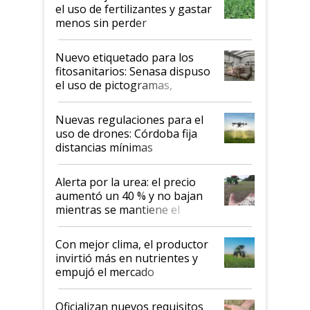
el uso de fertilizantes y gastar
menos sin perder
productividad en la campaña
fina
Nuevo etiquetado para los
fitosanitarios: Senasa dispuso
el uso de pictogramas,
palabras de advertencia e
indicaciones
Nuevas regulaciones para el
uso de drones: Córdoba fija
distancias mínimas
Alerta por la urea: el precio
aumentó un 40 % y no bajan
mientras se mantiene el
conflicto en Medio Oriente
Con mejor clima, el productor
invirtió más en nutrientes y
empujó el mercado
Oficializan nuevos requisitos