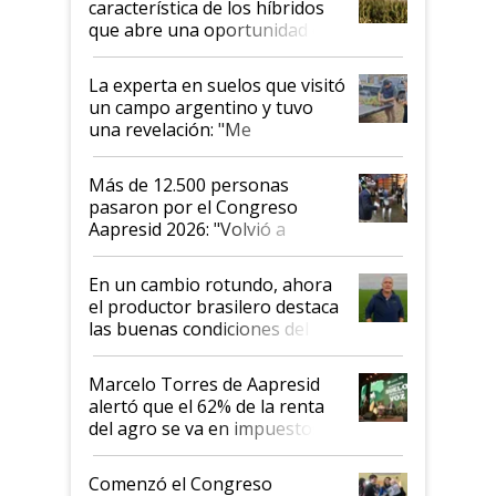
característica de los híbridos
que abre una oportunidad en
el lote
La experta en suelos que visitó
un campo argentino y tuvo
una revelación: "Me
impresionó mucho"
Más de 12.500 personas
pasaron por el Congreso
Aapresid 2026: "Volvió a
demostrar que hablar del
suelo es hablar de todo el
En un cambio rotundo, ahora
sistema productivo"
el productor brasilero destaca
las buenas condiciones del
agro argentino para invertir:
"Los veo más motivados"
Marcelo Torres de Aapresid
alertó que el 62% de la renta
del agro se va en impuestos:
"No es bueno que en
Argentina se sigan discutiendo
Comenzó el Congreso
las mismas cosas de hace 50