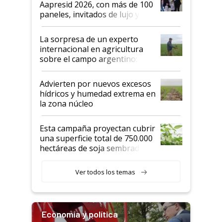
Aapresid 2026, con más de 100
años"
paneles, invitados de lujo y
todas las tendencias
La sorpresa de un experto
internacional en agricultura
sobre el campo argentino:
"Estoy muy impresionado"
Advierten por nuevos excesos
hídricos y humedad extrema en
la zona núcleo
Esta campaña proyectan cubrir
una superficie total de 750.000
hectáreas de soja sembradas
con una nueva generación de
variedades que marcan un
Ver todos los temas
salto tecnológico en genética y
rendimiento
Economía y política