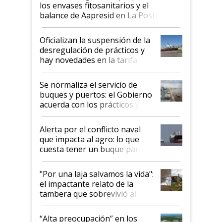
los envases fitosanitarios y el
balance de Aapresid en La Posta
Oficializan la suspensión de la
desregulación de prácticos y
hay novedades en la tarifa de
la hidrovía
Se normaliza el servicio de
buques y puertos: el Gobierno
acuerda con los prácticos y
suspende el decreto de
desregulación
Alerta por el conflicto naval
que impacta al agro: lo que
cuesta tener un buque parado
y el peligro de que Argentina
pase a ser "país sucio"
"Por una laja salvamos la vida":
el impactante relato de la
tambera que sobrevivió al
tornado
“Alta preocupación” en los