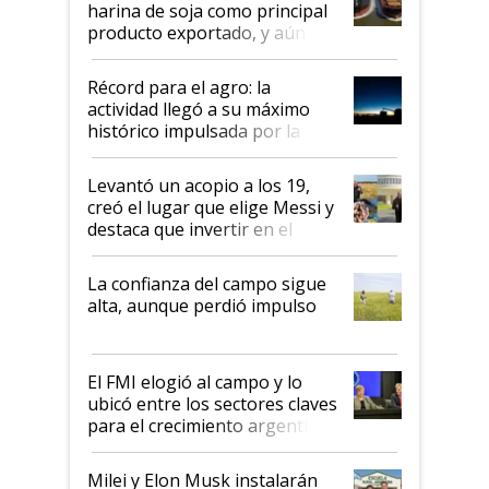
harina de soja como principal
producto exportado, y aún así
el agro aportó casi seis de cada
diez dólares y sostuvo el
Récord para el agro: la
liderazgo en un semestre
actividad llegó a su máximo
récord
histórico impulsada por la
cosecha y las exportaciones
Levantó un acopio a los 19,
creó el lugar que elige Messi y
destaca que invertir en el
kirchnerismo era como "darle
plata a un hijo para droga":
La confianza del campo sigue
Juan Félix Rossetti, el libertario
alta, aunque perdió impulso
que de una dura crisis salió
más fuerte y apuesta al cambio
de Milei
El FMI elogió al campo y lo
ubicó entre los sectores claves
para el crecimiento argentino
Milei y Elon Musk instalarán