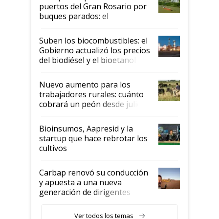
puertos del Gran Rosario por
buques parados: el
funcionamiento de las
exportadoras en tensión tras
Suben los biocombustibles: el
la medida de fuerza de los
Gobierno actualizó los precios
prácticos
del biodiésel y el bioetanol
Nuevo aumento para los
trabajadores rurales: cuánto
cobrará un peón desde julio
Bioinsumos, Aapresid y la
startup que hace rebrotar los
cultivos
Carbap renovó su conducción
y apuesta a una nueva
generación de dirigentes
rurales
Ver todos los temas