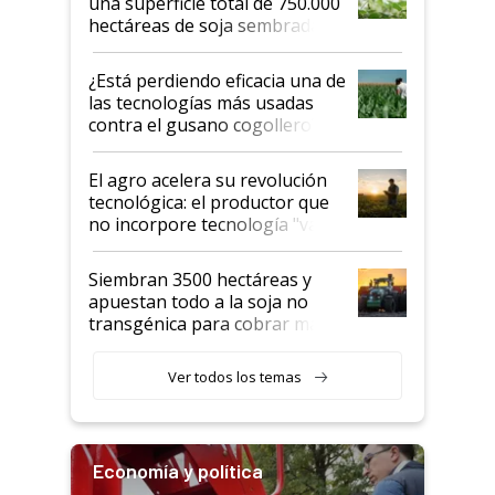
una superficie total de 750.000
hectáreas de soja sembradas
con una nueva generación de
variedades que marcan un
¿Está perdiendo eficacia una de
salto tecnológico en genética y
las tecnologías más usadas
rendimiento
contra el gusano cogollero? El
desafío de una tecnología clave
El agro acelera su revolución
tecnológica: el productor que
no incorpore tecnología "va a
perder el tren"
Siembran 3500 hectáreas y
apuestan todo a la soja no
transgénica para cobrar más
por tonelada: compraron un
semillero
Ver todos los temas
Economía y política