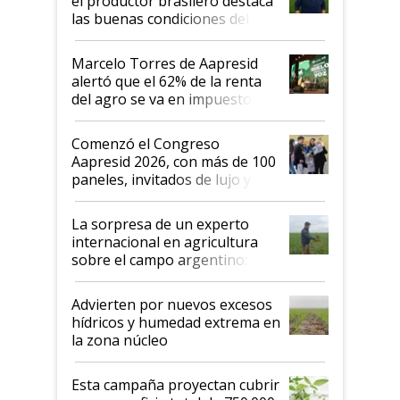
el productor brasilero destaca
las buenas condiciones del
agro argentino para invertir:
"Los veo más motivados"
Marcelo Torres de Aapresid
alertó que el 62% de la renta
del agro se va en impuestos:
"No es bueno que en
Argentina se sigan discutiendo
Comenzó el Congreso
las mismas cosas de hace 50
Aapresid 2026, con más de 100
años"
paneles, invitados de lujo y
todas las tendencias
La sorpresa de un experto
internacional en agricultura
sobre el campo argentino:
"Estoy muy impresionado"
Advierten por nuevos excesos
hídricos y humedad extrema en
la zona núcleo
Esta campaña proyectan cubrir