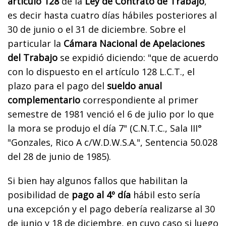
artículo 128
de la
Ley de Contrato de Trabajo
,
es decir hasta cuatro días hábiles posteriores al
30 de junio o el 31 de diciembre. Sobre el
particular la
Cámara Nacional de Apelaciones
del Trabajo
se expidió diciendo: "que de acuerdo
con lo dispuesto en el artículo 128 L.C.T., el
plazo para el pago del
sueldo anual
complementario
correspondiente al primer
semestre de 1981 venció el 6 de julio por lo que
la mora se produjo el día 7" (C.N.T.C., Sala III°
"Gonzales, Rico A c/W.D.W.S.A.", Sentencia 50.028
del 28 de junio de 1985).
Si bien hay algunos fallos que habilitan la
posibilidad de
pago al 4º día
hábil esto sería
una excepción y el pago debería realizarse al 30
de junio y 18 de diciembre, en cuyo caso si luego