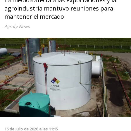
La medida afecta a las exportaciones y la
agroindustria mantuvo reuniones para
mantener el mercado
Agrofy News
16
de
Julio
de
2026
a las
11:15