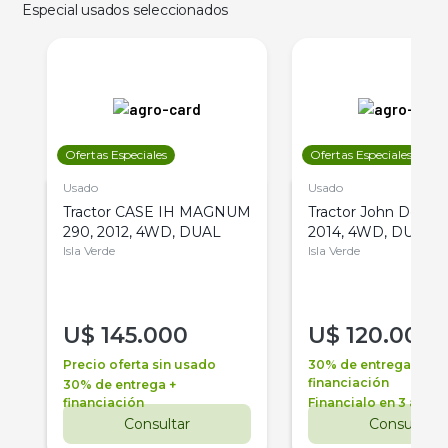
Especial usados seleccionados
Ofertas Especiales
Ofertas Especiales
Usado
Usado
Tractor CASE IH MAGNUM
Tractor John Deere 
290, 2012, 4WD, DUAL
2014, 4WD, DUAL
Isla Verde
Isla Verde
U$
145.000
U$
120.000
Precio oferta sin usado
30% de entrega +
financiación
30% de entrega +
financiación
Financialo en 3 años
Consultar
Consultar