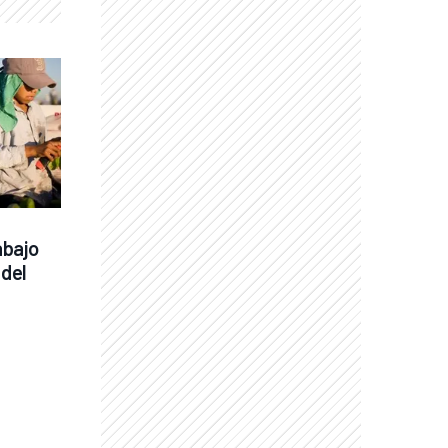
bajo 
del 
e