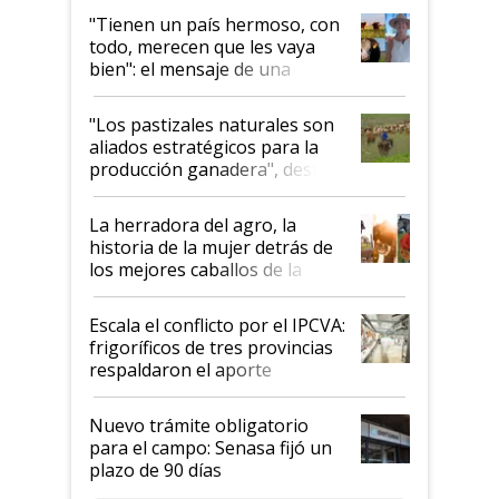
"Tienen un país hermoso, con
todo, merecen que les vaya
bien": el mensaje de una
ganadera uruguaya sobre las
oportunidades que se abren
"Los pastizales naturales son
para el agro en Argentina, con
aliados estratégicos para la
foco en la carne
producción ganadera", destaca
la iniciativa que ya reúne a 46
establecimientos en Argentina
La herradora del agro, la
historia de la mujer detrás de
los mejores caballos de la
Argentina y los mitos que
todavía hacen sufrir a estos
Escala el conflicto por el IPCVA:
animales: "Mientras me
frigoríficos de tres provincias
descalificaban, yo seguí
respaldaron el aporte
haciendo currículum"
obligatorio
Nuevo trámite obligatorio
para el campo: Senasa fijó un
plazo de 90 días