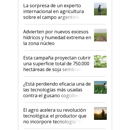
La sorpresa de un experto
internacional en agricultura
sobre el campo argentino:
"Estoy muy impresionado"
Advierten por nuevos excesos
hídricos y humedad extrema en
la zona núcleo
Esta campaña proyectan cubrir
una superficie total de 750.000
hectáreas de soja sembradas
con una nueva generación de
variedades que marcan un
¿Está perdiendo eficacia una de
salto tecnológico en genética y
las tecnologías más usadas
rendimiento
contra el gusano cogollero? El
desafío de una tecnología clave
El agro acelera su revolución
tecnológica: el productor que
no incorpore tecnología "va a
perder el tren"