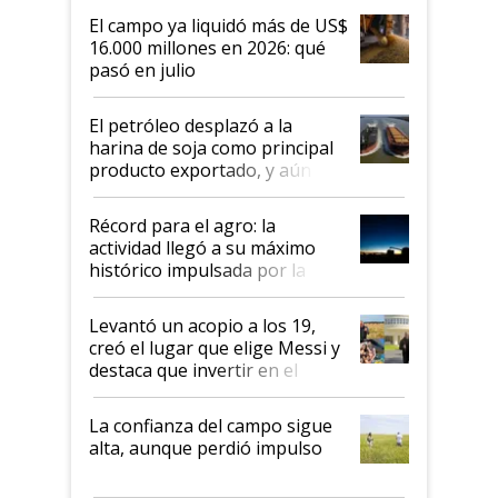
El campo ya liquidó más de US$
16.000 millones en 2026: qué
pasó en julio
El petróleo desplazó a la
harina de soja como principal
producto exportado, y aún así
el agro aportó casi seis de cada
diez dólares y sostuvo el
Récord para el agro: la
liderazgo en un semestre
actividad llegó a su máximo
récord
histórico impulsada por la
cosecha y las exportaciones
Levantó un acopio a los 19,
creó el lugar que elige Messi y
destaca que invertir en el
kirchnerismo era como "darle
plata a un hijo para droga":
La confianza del campo sigue
Juan Félix Rossetti, el libertario
alta, aunque perdió impulso
que de una dura crisis salió
más fuerte y apuesta al cambio