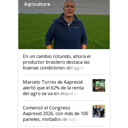
Agricultura
En un cambio rotundo, ahora el
productor brasilero destaca las
buenas condiciones del agro
argentino para invertir: "Los veo
más motivados"
Marcelo Torres de Aapresid
alertó que el 62% de la renta
del agro se va en impuestos:
"No es bueno que en
Argentina se sigan discutiendo
Comenzó el Congreso
las mismas cosas de hace 50
Aapresid 2026, con más de 100
años"
paneles, invitados de lujo y
todas las tendencias