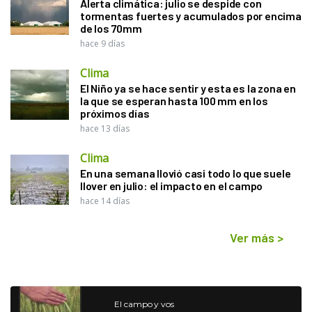
Alerta climática: julio se despide con
tormentas fuertes y acumulados por encima
de los 70mm
hace 9 días
Clima
El Niño ya se hace sentir y esta es la zona en
la que se esperan hasta 100 mm en los
próximos días
hace 13 días
Clima
En una semana llovió casi todo lo que suele
llover en julio: el impacto en el campo
hace 14 días
Ver más
>
El campo y vos