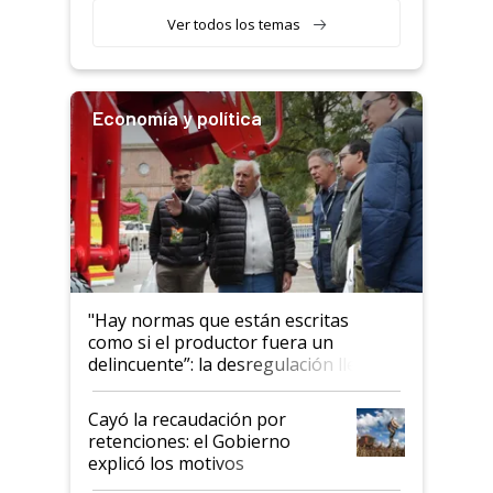
Ver todos los temas
Economía y política
"Hay normas que están escritas
como si el productor fuera un
delincuente”: la desregulación llegó
al Congreso Aapresid y hasta se
habló del financiamiento al IPCVA
Cayó la recaudación por
retenciones: el Gobierno
explicó los motivos