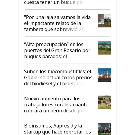
cuesta tener un buque parado
y el peligro de que Argentina
pase a ser "país sucio"
"Por una laja salvamos la vida":
el impactante relato de la
tambera que sobrevivió al
tornado
“Alta preocupación” en los
puertos del Gran Rosario por
buques parados: el
funcionamiento de las
exportadoras en tensión tras
Suben los biocombustibles: el
la medida de fuerza de los
Gobierno actualizó los precios
prácticos
del biodiésel y el bioetanol
Nuevo aumento para los
trabajadores rurales: cuánto
cobrará un peón desde julio
Bioinsumos, Aapresid y la
startup que hace rebrotar los