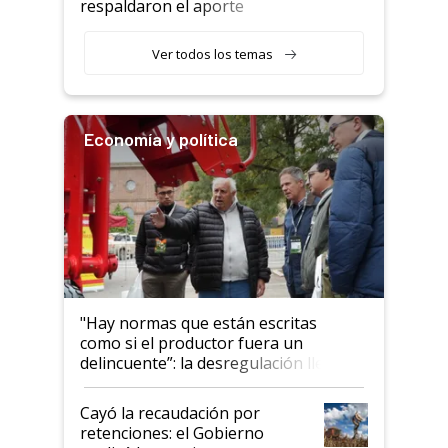
respaldaron el aporte
haciendo currículum"
obligatorio
Ver todos los temas
Economía y política
"Hay normas que están escritas
como si el productor fuera un
delincuente”: la desregulación llegó
al Congreso Aapresid y hasta se
habló del financiamiento al IPCVA
Cayó la recaudación por
retenciones: el Gobierno