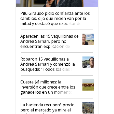
Pilu Giraudo pidió confianza ante los
cambios, dijo que recién van por la
mitad y destacó que exportar dejó de
ser "para unos pocos": "Tenemos un
mandato muy claro del gobierno
Aparecen las 15 vaquillonas de
nacional"
Andrea Sarnari, pero no
encuentran explicación de
cómo llegaron allí
Robaron 15 vaquillonas a
Andrea Sarnari y comenzó la
búsqueda: “Todos los días le
toca a algún productor”
Cuesta $6 millones: la
inversión que crece entre los
ganaderos en un momento
histórico para la actividad
La hacienda recuperó precio,
pero el mercado ya mira el