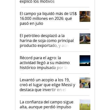
explicó los motivos
El campo ya liquidó más de US$
16.000 millones en 2026: qué
pasó en julio
El petróleo desplazó a la
harina de soja como principal
producto exportado, y aún así
el agro aportó casi seis de cada
diez dólares y sostuvo el
Récord para el agro: la
liderazgo en un semestre
actividad llegó a su máximo
récord
histórico impulsada por la
cosecha y las exportaciones
Levantó un acopio a los 19,
creó el lugar que elige Messi y
destaca que invertir en el
kirchnerismo era como "darle
plata a un hijo para droga":
La confianza del campo sigue
Juan Félix Rossetti, el libertario
alta, aunque perdió impulso
que de una dura crisis salió