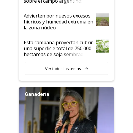
sobre el campo argentino:
"Estoy muy impresionado"
Advierten por nuevos excesos
hídricos y humedad extrema en
la zona núcleo
Esta campaña proyectan cubrir
una superficie total de 750.000
hectáreas de soja sembradas
con una nueva generación de
variedades que marcan un
Ver todos los temas
salto tecnológico en genética y
rendimiento
Ganadería