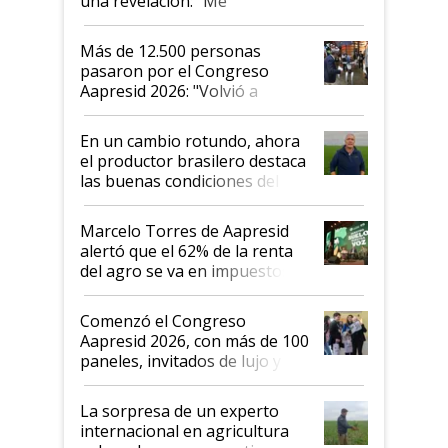
una revelación: "Me
impresionó mucho"
Más de 12.500 personas
pasaron por el Congreso
Aapresid 2026: "Volvió a
demostrar que hablar del
suelo es hablar de todo el
En un cambio rotundo, ahora
sistema productivo"
el productor brasilero destaca
las buenas condiciones del
agro argentino para invertir:
"Los veo más motivados"
Marcelo Torres de Aapresid
alertó que el 62% de la renta
del agro se va en impuestos:
"No es bueno que en
Argentina se sigan discutiendo
Comenzó el Congreso
las mismas cosas de hace 50
Aapresid 2026, con más de 100
años"
paneles, invitados de lujo y
todas las tendencias
La sorpresa de un experto
internacional en agricultura