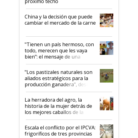
próximo techo
China y la decisión que puede
cambiar el mercado de la carne
"Tienen un país hermoso, con
todo, merecen que les vaya
bien": el mensaje de una
ganadera uruguaya sobre las
oportunidades que se abren
"Los pastizales naturales son
para el agro en Argentina, con
aliados estratégicos para la
foco en la carne
producción ganadera", destaca
la iniciativa que ya reúne a 46
establecimientos en Argentina
La herradora del agro, la
historia de la mujer detrás de
los mejores caballos de la
Argentina y los mitos que
todavía hacen sufrir a estos
Escala el conflicto por el IPCVA:
animales: "Mientras me
frigoríficos de tres provincias
descalificaban, yo seguí