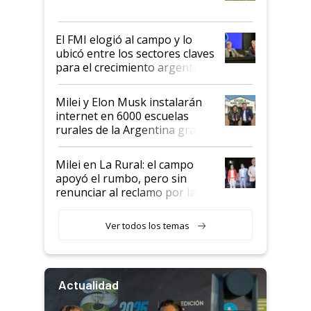
más fuerte y apuesta al cambio
de Milei
El FMI elogió al campo y lo
ubicó entre los sectores claves
para el crecimiento argentino
Milei y Elon Musk instalarán
internet en 6000 escuelas
rurales de la Argentina gracias
a un acuerdo con Starlink
Milei en La Rural: el campo
apoyó el rumbo, pero sin
renunciar al reclamo por las
retenciones
Ver todos los temas
Actualidad