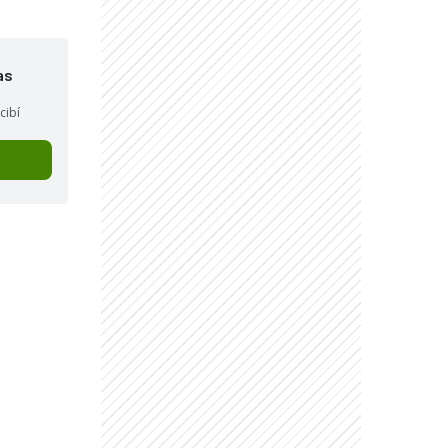
as
cibí