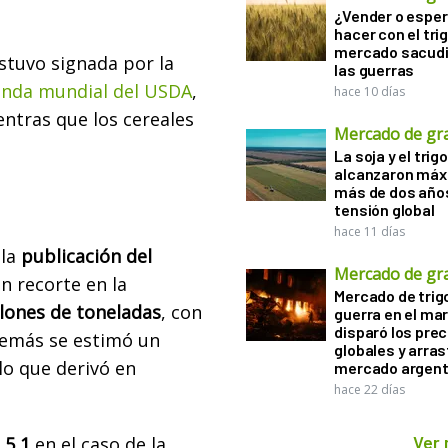
¿Vender o esper
hacer con el tri
mercado sacudi
stuvo signada por la
las guerras
nda mundial del USDA
,
hace 10 días
entras que los cereales
Mercado de gr
La soja y el trigo
alcanzaron máx
más de dos años
tensión global
hace 11 días
 la
publicación del
Mercado de gr
n recorte en la
Mercado de trigo
llones de toneladas
, con
guerra en el ma
disparó los prec
demás se estimó un
globales y arras
lo que derivó en
mercado argent
hace 22 días
Ver
 5,1
en el caso de la