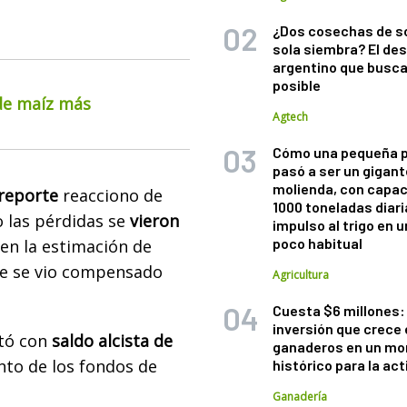
¿Dos cosechas de s
sola siembra? El des
argentino que busca
posible
 de maíz más
Agtech
Cómo una pequeña 
pasó a ser un gigant
molienda, con capac
 reporte
reacciono de
1000 toneladas diaria
 las pérdidas se
vieron
impulso al trigo en 
poco habitual
 en la estimación de
ue se vio compensado
Agricultura
Cuesta $6 millones: 
inversión que crece 
stó con
saldo alcista de
ganaderos en un m
nto de los fondos de
histórico para la act
Ganadería