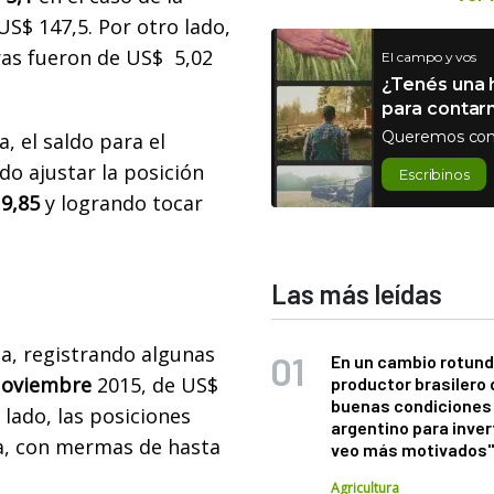
S$ 147,5. Por otro lado,
as fueron de US$ 5,02
El campo y vos
¿Tenés una h
para contar
Queremos con
, el saldo para el
ndo ajustar la posición
Escribinos
9,85
y logrando tocar
Las más leídas
a, registrando algunas
En un cambio rotund
Noviembre
2015, de US$
productor brasilero
buenas condiciones 
 lado, las posiciones
argentino para inver
a, con mermas de hasta
veo más motivados
Agricultura