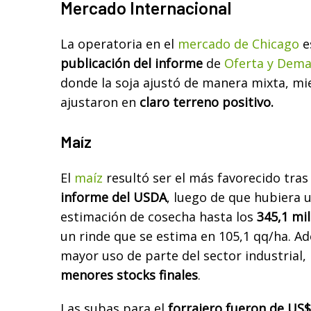
Mercado Internacional
La operatoria en el
mercado de Chicago
e
publicación del informe
de
Oferta y Dema
donde la soja ajustó de manera mixta, mi
ajustaron en
claro terreno positivo.
Maíz
El
maíz
resultó ser el más favorecido tras
informe del USDA
, luego de que hubiera u
estimación de cosecha hasta los
345,1 mi
un rinde que se estima en 105,1 qq/ha. A
mayor uso de parte del sector industrial, 
menores stocks finales
.
Las subas para el
forrajero fueron de US$