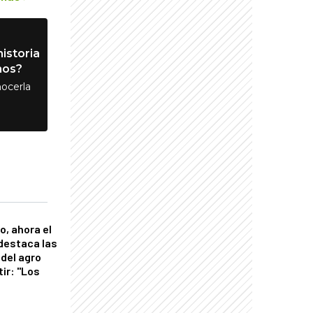
istoria
nos?
ocerla
o, ahora el
 destaca las
del agro
tir: "Los
"