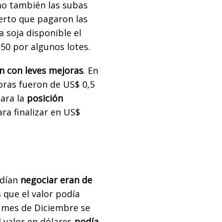
mo también las subas
bierto que pagaron las
a soja disponible el
150 por algunos lotes.
n con leves mejoras
. En
oras fueron de US$ 0,5
para la
posición
ra finalizar en US$
odían
negociar eran de
 que el valor podía
l mes de Diciembre se
l valor en dólares
podía