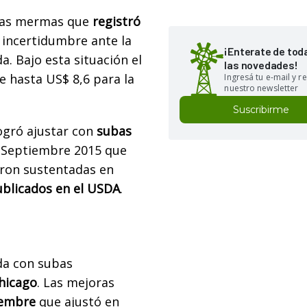
 las mermas que
registró
 incertidumbre ante la
¡Enterate de tod
a. Bajo esta situación el
las novedades!
e hasta US$ 8,6 para la
Ingresá tu e-mail y re
nuestro newsletter
Suscribirme
logró ajustar con
subas
n Septiembre 2015 que
eron sustentadas en
blicados en el USDA
.
eda con subas
hicago
. Las mejoras
iembre
que ajustó en