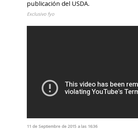
publicación del USDA.
Exclusivo fyo
11
de
Septiembre
de
2015
a las
16:36