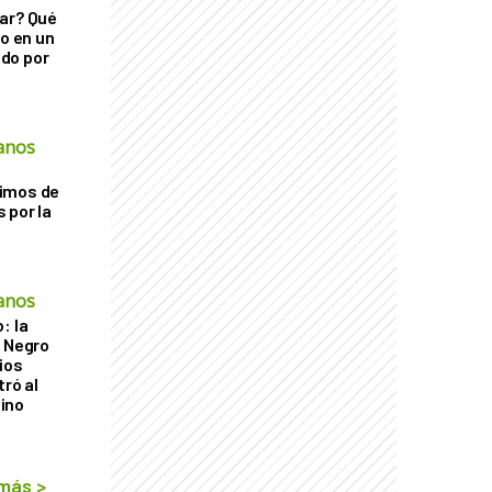
ar? Qué
go en un
do por
anos
imos de
 por la
anos
: la
r Negro
ios
tró al
ino
 más
>