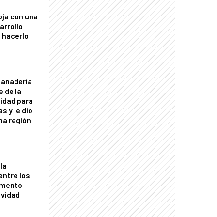
oja con una
arrollo
 hacerlo
panadería
e de la
idad para
s y le dio
una región
la
entre los
omento
ividad