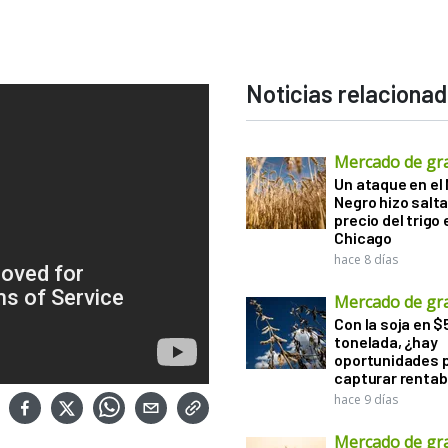
Noticias relaciona
Mercado de gr
Un ataque en el
Negro hizo salta
precio del trigo 
Chicago
hace 8 días
Mercado de gr
Con la soja en $
tonelada, ¿hay
oportunidades 
capturar rentab
hace 9 días
Mercado de gr