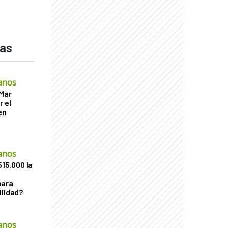
das
anos
 Mar
r el
en
anos
515.000 la
para
ilidad?
anos