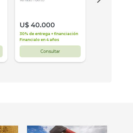
4WD, PATON
U$
40.000
U$
30.000
30% de entrega + financiación
30% de entrega + 
Financialo en 4 años
Financialo en 3 a
Consultar
Consul