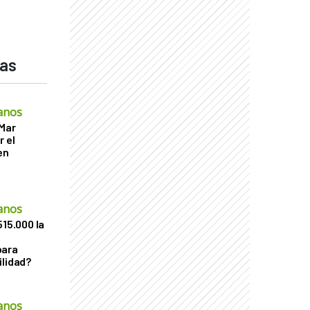
das
anos
 Mar
r el
en
anos
515.000 la
para
ilidad?
anos