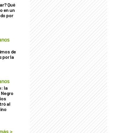
ar? Qué
go en un
do por
anos
imos de
 por la
anos
: la
r Negro
ios
tró al
ino
 más
>