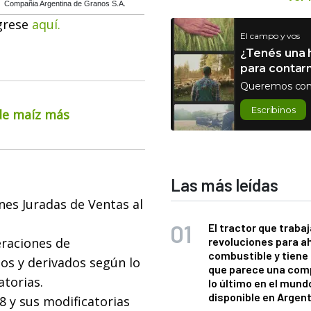
Compañia Argentina de Granos S.A.
grese
aquí.
El campo y vos
¿Tenés una h
para contar
Queremos con
Escribinos
 de maíz más
Las más leídas
nes Juradas de Ventas al
El tractor que trabaj
eraciones de
revoluciones para a
combustible y tiene
os y derivados según lo
que parece una com
atorias.
lo último en el mund
disponible en Argen
 y sus modificatorias