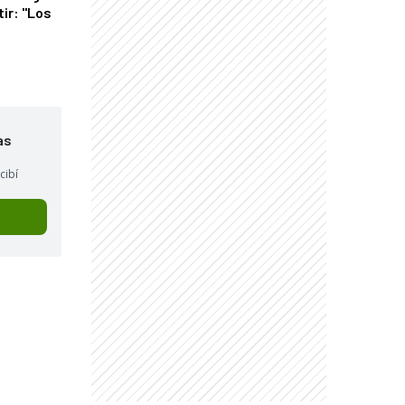
tir: "Los
"
as
cibí