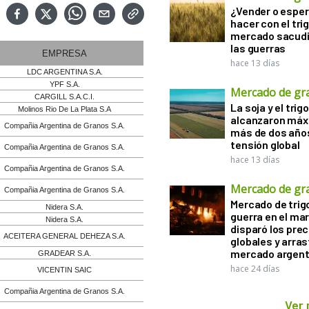
¿Vender o esper
hacer con el tri
mercado sacudi
las guerras
EMPRESA
hace 13 días
LDC ARGENTINA S.A.
YPF S.A.
Mercado de gr
CARGILL S.A.C.I.
La soja y el trigo
Molinos Rio De La Plata S.A
alcanzaron máx
Compañia Argentina de Granos S.A.
más de dos años
tensión global
Compañia Argentina de Granos S.A.
hace 13 días
Compañia Argentina de Granos S.A.
Mercado de gr
Compañia Argentina de Granos S.A.
Mercado de trigo
Nidera S.A.
guerra en el ma
Nidera S.A.
disparó los prec
ACEITERA GENERAL DEHEZA S.A.
globales y arras
mercado argent
GRADEAR S.A.
hace 24 días
VICENTIN SAIC
Compañia Argentina de Granos S.A.
Ver