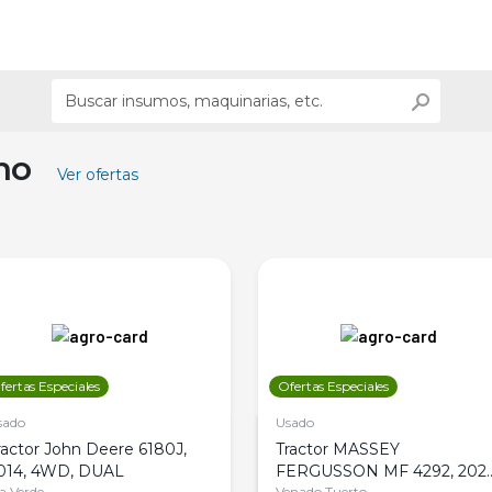
ino
Ver ofertas
fertas Especiales
Ofertas Especiales
sado
Usado
ractor John Deere 6180J,
Tractor MASSEY
014, 4WD, DUAL
FERGUSSON MF 4292, 2020
la Verde
Venado Tuerto