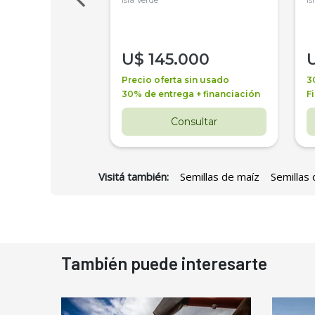
000
U$
145.000
a + financiación
Precio oferta sin usado
3
 4 años
30% de entrega + financiación
F
nsultar
Consultar
Visitá también:
Semillas de maíz
Semillas 
También puede interesarte