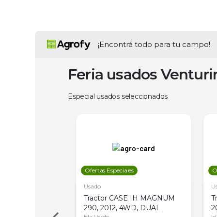
¡Encontrá todo para tu campo!
Feria usados Ventur
Especial usados seleccionados
les
Ofertas Especiales
O
Usado
U
a Metalfor 7040,
Tractor CASE IH MAGNUM
T
Bot 32 Mts
290, 2012, 4WD, DUAL
2
Isla Verde
Is