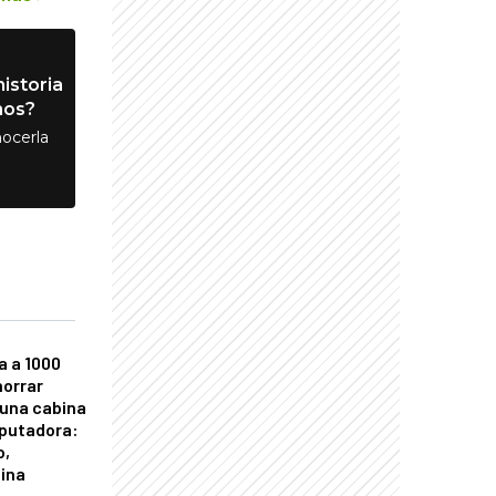
istoria
nos?
ocerla
a a 1000
horrar
 una cabina
putadora:
o,
tina