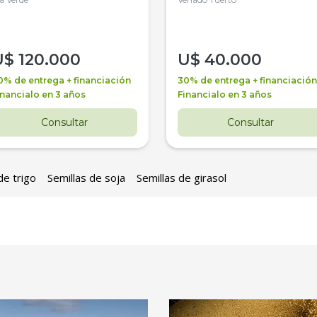
4WD, PATON
U$
120.000
U$
40.000
0% de entrega + financiación
30% de entrega + financiación
inancialo en 3 años
Financialo en 3 años
Consultar
Consultar
de trigo
Semillas de soja
Semillas de girasol