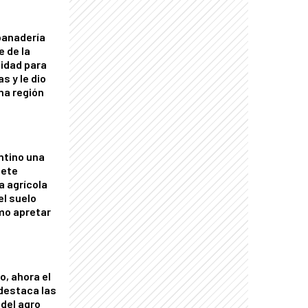
panadería
e de la
idad para
s y le dio
una región
ntino una
mete
a agrícola
el suelo
mo apretar
o, ahora el
 destaca las
del agro