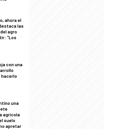
o, ahora el
 destaca las
del agro
tir: "Los
"
oja con una
arrollo
 hacerlo
ntino una
mete
a agrícola
el suelo
mo apretar