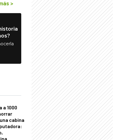
 más
>
istoria
nos?
ocerla
a a 1000
horrar
 una cabina
putadora:
o,
tina