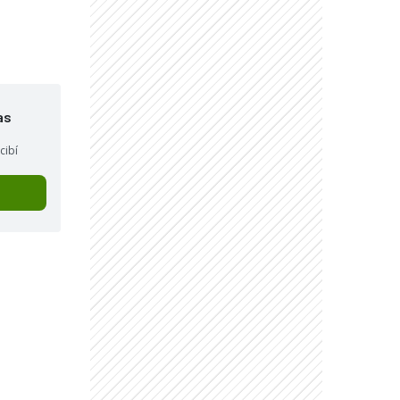
as
cibí