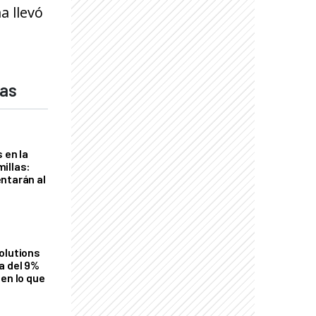
a llevó
das
 en la
illas:
ntarán al
olutions
a del 9%
en lo que