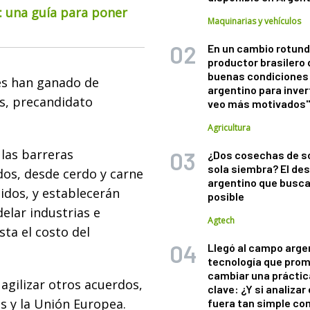
o: una guía para poner
Maquinarias y vehículos
En un cambio rotund
productor brasilero
buenas condiciones 
es han ganado de
argentino para inver
s, precandidato
veo más motivados
Agricultura
 las barreras
¿Dos cosechas de s
sola siembra? El des
dos, desde cerdo y carne
argentino que busca
idos, y establecerán
posible
elar industrias e
Agtech
sta el costo del
Llegó al campo arge
tecnología que pro
cambiar una práctic
agilizar otros acuerdos,
clave: ¿Y si analizar 
s y la Unión Europea.
fuera tan simple co