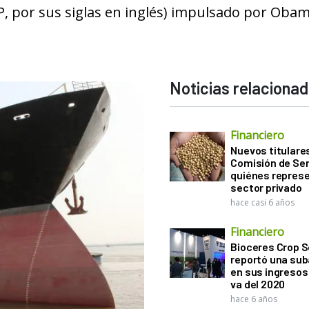
P, por sus siglas en inglés) impulsado por Obam
Noticias relaciona
Financiero
Nuevos titulares
Comisión de Sem
quiénes represe
sector privado
hace casi 6 años
Financiero
Bioceres Crop S
reportó una sub
en sus ingresos 
va del 2020
hace 6 años