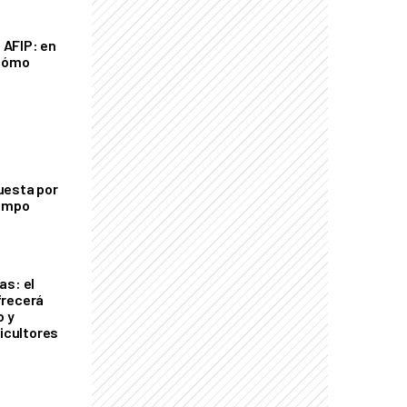
a AFIP: en
 cómo
uesta por
campo
as: el
frecerá
o y
ricultores