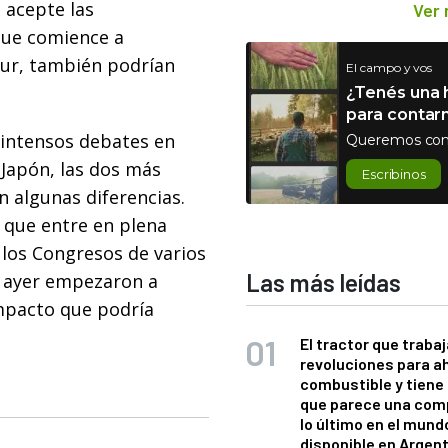
 acepte las
Ver
que comience a
Sur, también podrían
El campo y vos
¿Tenés una h
para contar
 intensos debates en
Queremos con
 Japón, las dos más
Escribinos
 algunas diferencias.
 que entre en plena
 los Congresos de varios
Las más leídas
e ayer empezaron a
impacto que podría
El tractor que trabaj
revoluciones para a
combustible y tiene
que parece una com
lo último en el mund
disponible en Argen