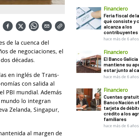
Financiero
Feria fiscal de l
qué consiste y
alcanza a los
contribuyentes
hace más de 6 años
s de la cuenca del
ños de negociaciones, el
Financiero
El Banco Galicia
 dos décadas.
mantiene su ap
estar junto al 
las en inglés de Trans-
hace más de 6 años
onomías con salida al
Financiero
del PBI mundial. Además
Cuentas gratuit
 mundo lo integran
Banco Nación o
tarjeta de débit
ueva Zelanda, Singapur,
crédito a los ag
familiares
hace más de 6 años
 mantenida al margen de