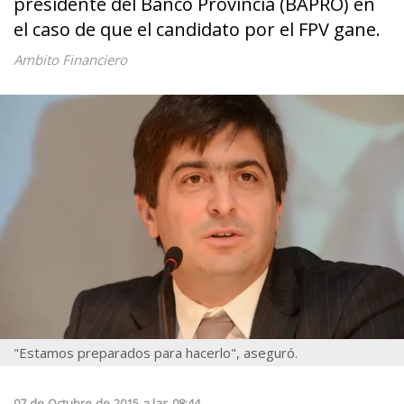
presidente del Banco Provincia (BAPRO) en
el caso de que el candidato por el FPV gane.
Ambito Financiero
"Estamos preparados para hacerlo", aseguró.
07
de
Octubre
de
2015
a las
08:44