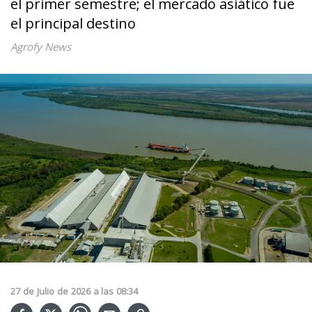
el primer semestre; el mercado asiático fue
el principal destino
Agrofy News
27
de
Julio
de
2026
a las
08:34