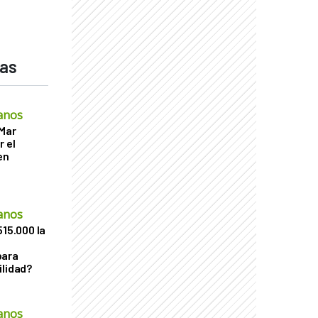
das
anos
 Mar
r el
en
anos
515.000 la
para
ilidad?
anos