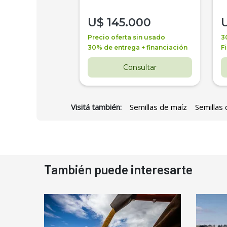
000
U$
145.000
a + financiación
Precio oferta sin usado
3
 4 años
30% de entrega + financiación
F
nsultar
Consultar
Visitá también:
Semillas de maíz
Semillas 
También puede interesarte