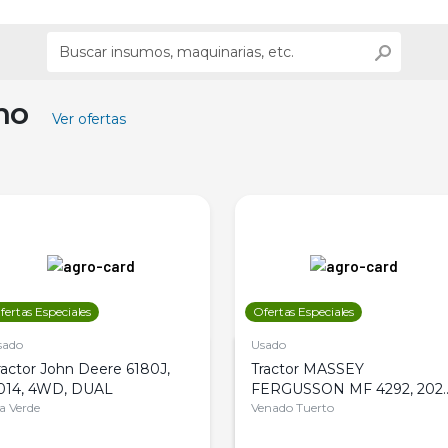
ino
Ver ofertas
fertas Especiales
Ofertas Especiales
sado
Usado
ractor John Deere 6180J,
Tractor MASSEY
014, 4WD, DUAL
FERGUSSON MF 4292, 2020
la Verde
4WD, PATON
Venado Tuerto