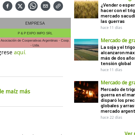
¿Vender o esper
hacer con el tri
mercado sacudi
las guerras
EMPRESA
hace 11 días
P & P EXPO IMPO SRL
Mercado de gr
Asociación de Cooperativas Argentinas - Coop.
- Ltda.
La soja y el trigo
grese
aquí.
alcanzaron máx
más de dos años
tensión global
hace 11 días
Mercado de gr
Mercado de trigo
 de maíz más
guerra en el ma
disparó los prec
globales y arras
mercado argent
hace 22 días
Ver