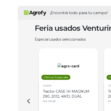
¡Encontrá todo para tu campo!
Feria usados Ventur
Especial usados seleccionados
les
Ofertas Especiales
O
Usado
U
a Metalfor 7040,
Tractor CASE IH MAGNUM
T
Bot 32 Mts
290, 2012, 4WD, DUAL
2
Isla Verde
Is