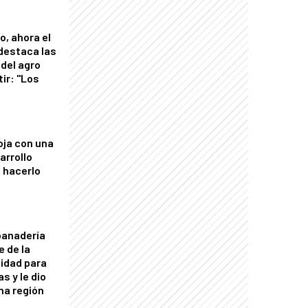
o, ahora el
 destaca las
del agro
tir: "Los
"
oja con una
arrollo
 hacerlo
panadería
e de la
idad para
s y le dio
una región