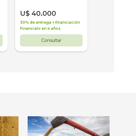
U$
40.000
U$
30.000
30% de entrega + financiación
30% de entrega + 
Financialo en 4 años
Financialo en 3 a
Consultar
Consul