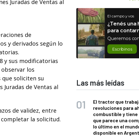
nes Juradas de Ventas al
El campo y vos
¿Tenés una h
para contar
eraciones de
Queremos con
os y derivados según lo
Escribinos
atorias.
 y sus modificatorias
 observar los
 que soliciten su
Las más leídas
s Juradas de Ventas al
El tractor que trabaj
revoluciones para a
zos de validez, entre
combustible y tiene
completar la solicitud.
que parece una com
lo último en el mund
disponible en Argen