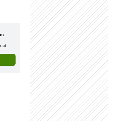
as
cibí