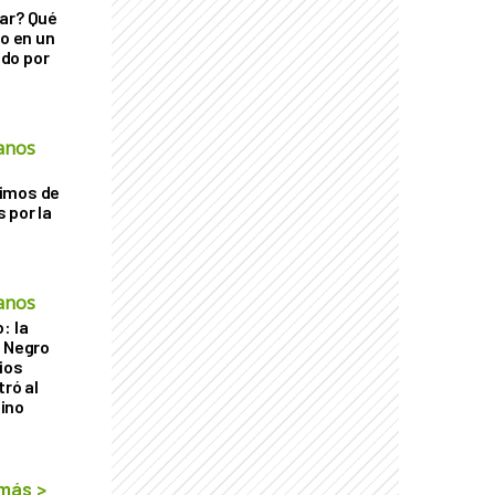
ar? Qué
go en un
do por
anos
imos de
 por la
anos
: la
r Negro
ios
tró al
ino
 más
>