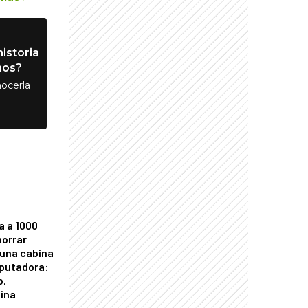
istoria
nos?
ocerla
a a 1000
horrar
 una cabina
putadora:
o,
tina