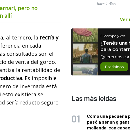
hace 7 días
arnari, pero no
 allí
Ver
El campo y vos
a, al ternero, la
recría y
¿Tenés una h
eferencia en cada
para contar
ás consultados son el
Queremos con
cio de venta del gordo.
Escribinos
antiza la rentabilidad de
roductiva
. Es imposible
nero de invernada está
 esto existiera se
Las más leídas
dad sería reducto seguro
Cómo una pequeña 
pasó a ser un gigant
molienda, con capac