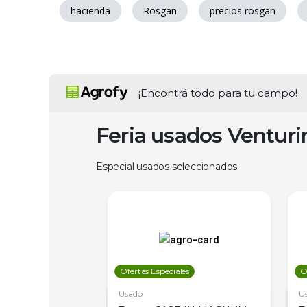
hacienda
Rosgan
precios rosgan
¡Encontrá todo para tu campo!
Feria usados Ventur
Especial usados seleccionados
les
Ofertas Especiales
O
Usado
U