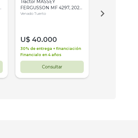
Tractor MASSEY
Tractor AGCO ALL
,
FERGUSSON MF 4297, 2020,
2003, 4WD, PA
4WD, PATON
Venado Tuerto
Venado Tuerto
U$
40.000
U$
30.000
30% de entrega + financiación
30% de entrega + 
Financialo en 4 años
Financialo en 3 a
Consultar
Consul