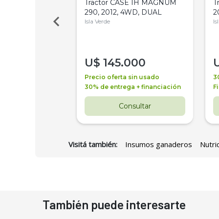
a Metalfor 7040,
Tractor CASE IH MAGNUM
T
Bot 32 Mts
290, 2012, 4WD, DUAL
2
Isla Verde
Is
000
U$
145.000
a + financiación
Precio oferta sin usado
3
 4 años
30% de entrega + financiación
F
nsultar
Consultar
Visitá también:
Insumos ganaderos
Nutri
También puede interesarte