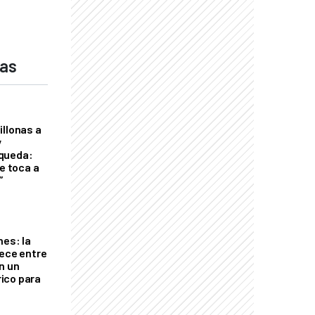
das
illonas a
y
queda:
le toca a
”
nes: la
rece entre
n un
ico para