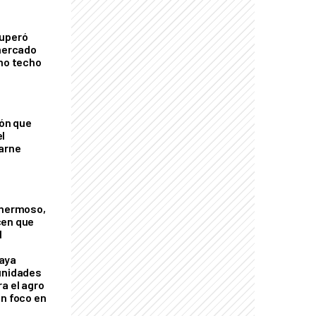
cuperó
 mercado
imo techo
ión que
l
arne
 hermoso,
cen que
l
aya
unidades
a el agro
on foco en