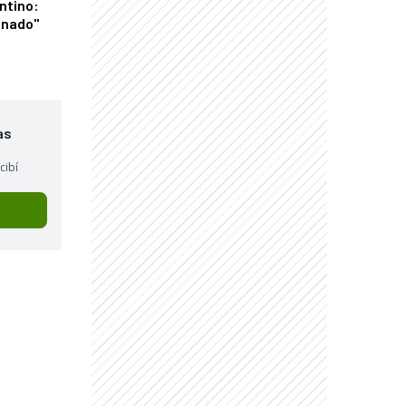
ntino:
onado"
as
cibí