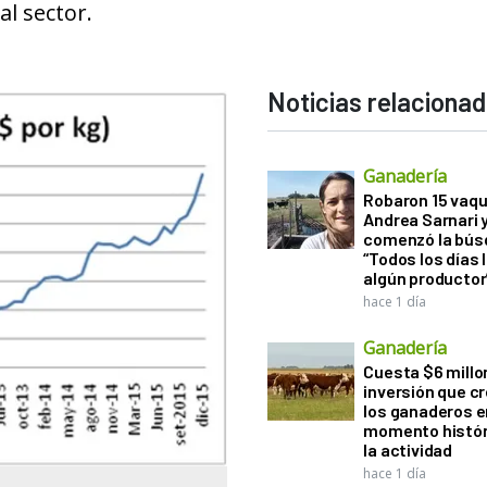
l sector.
Noticias relaciona
Ganadería
Robaron 15 vaqu
Andrea Sarnari 
comenzó la bús
“Todos los días 
algún productor
hace 1 día
Ganadería
Cuesta $6 millo
inversión que c
los ganaderos e
momento histór
la actividad
hace 1 día