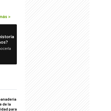
 más
>
istoria
nos?
ocerla
panadería
e de la
idad para