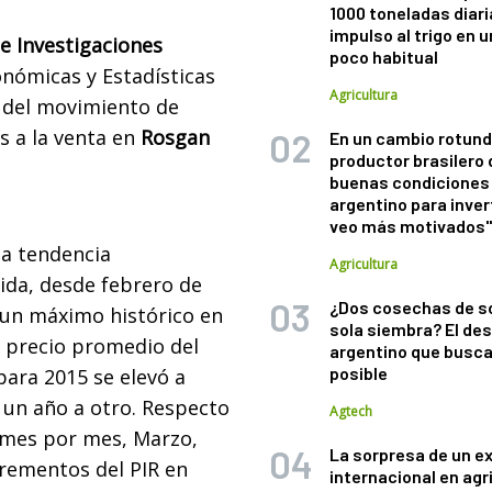
1000 toneladas diaria
impulso al trigo en 
de Investigaciones
poco habitual
onómicas y Estadísticas
Agricultura
o del movimiento de
s a la venta en
Rosgan
En un cambio rotund
productor brasilero
buenas condiciones 
argentino para inver
veo más motivados
a tendencia
Agricultura
ida, desde febrero de
¿Dos cosechas de s
 un máximo histórico en
sola siembra? El des
l precio promedio del
argentino que busca
posible
para 2015 se elevó a
 un año a otro. Respecto
Agtech
s mes por mes, Marzo,
La sorpresa de un e
crementos del PIR en
internacional en agr