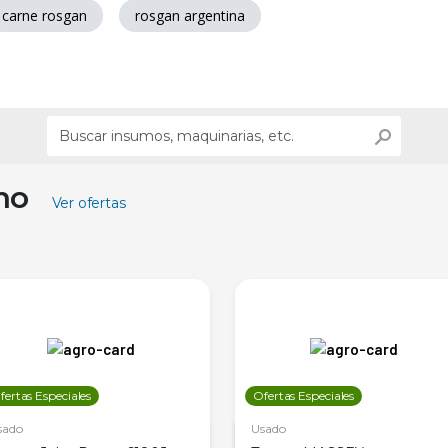
carne rosgan
rosgan argentina
ino
Ver ofertas
fertas Especiales
Ofertas Especiales
sado
Usado