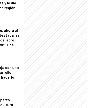
s y le dio
una región
o, ahora el
 destaca las
del agro
tir: "Los
"
oja con una
arrollo
 hacerlo
xperto
icultura