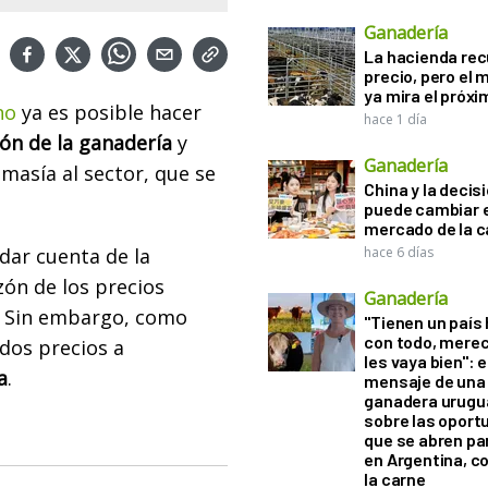
Ganadería
La hacienda re
precio, pero el
ya mira el próx
no
ya es posible hacer
hace 1 día
ión de la ganadería
y
Ganadería
masía al sector, que se
China y la decis
puede cambiar e
mercado de la c
 dar cuenta de la
hace 6 días
ón de los precios
Ganadería
s. Sin embargo, como
"Tienen un país
con todo, mere
dos precios a
les vaya bien": e
a
.
mensaje de una
ganadera urugu
sobre las oport
que se abren par
en Argentina, c
la carne