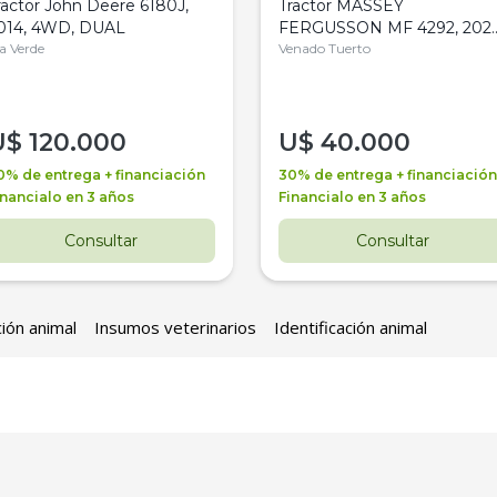
ractor John Deere 6180J,
Tractor MASSEY
014, 4WD, DUAL
FERGUSSON MF 4292, 2020
la Verde
4WD, PATON
Venado Tuerto
U$
120.000
U$
40.000
0% de entrega + financiación
30% de entrega + financiación
inancialo en 3 años
Financialo en 3 años
Consultar
Consultar
ción animal
Insumos veterinarios
Identificación animal