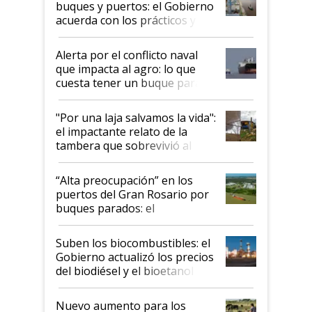
buques y puertos: el Gobierno
acuerda con los prácticos y
suspende el decreto de
desregulación
Alerta por el conflicto naval
que impacta al agro: lo que
cuesta tener un buque parado
y el peligro de que Argentina
pase a ser "país sucio"
"Por una laja salvamos la vida":
el impactante relato de la
tambera que sobrevivió al
tornado
“Alta preocupación” en los
puertos del Gran Rosario por
buques parados: el
funcionamiento de las
exportadoras en tensión tras
Suben los biocombustibles: el
la medida de fuerza de los
Gobierno actualizó los precios
prácticos
del biodiésel y el bioetanol
Nuevo aumento para los