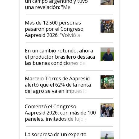
un campo argentino y tuvo
una revelación: "Me
impresionó mucho"
Más de 12.500 personas
pasaron por el Congreso
Aapresid 2026: "Volvió a
demostrar que hablar del
suelo es hablar de todo el
En un cambio rotundo, ahora
sistema productivo"
el productor brasilero destaca
las buenas condiciones del
agro argentino para invertir:
"Los veo más motivados"
Marcelo Torres de Aapresid
alertó que el 62% de la renta
del agro se va en impuestos:
"No es bueno que en
Argentina se sigan discutiendo
Comenzó el Congreso
las mismas cosas de hace 50
Aapresid 2026, con más de 100
años"
paneles, invitados de lujo y
todas las tendencias
La sorpresa de un experto