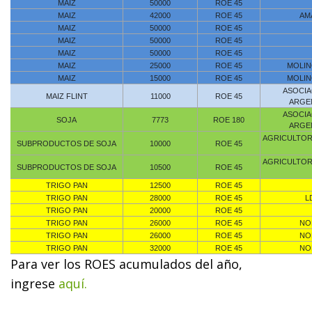
MAIZ
50000
ROE 45
MAIZ
42000
ROE 45
AM
MAIZ
50000
ROE 45
MAIZ
50000
ROE 45
MAIZ
50000
ROE 45
MAIZ
25000
ROE 45
MOLINO
MAIZ
15000
ROE 45
MOLINO
ASOCIA
MAIZ FLINT
11000
ROE 45
ARGEN
ASOCIA
SOJA
7773
ROE 180
ARGEN
AGRICULTOR
SUBPRODUCTOS DE SOJA
10000
ROE 45
AGRICULTOR
SUBPRODUCTOS DE SOJA
10500
ROE 45
TRIGO PAN
12500
ROE 45
TRIGO PAN
28000
ROE 45
L
TRIGO PAN
20000
ROE 45
TRIGO PAN
26000
ROE 45
NO
TRIGO PAN
26000
ROE 45
NO
TRIGO PAN
32000
ROE 45
NO
Para ver los ROES acumulados del año,
ingrese
aquí.