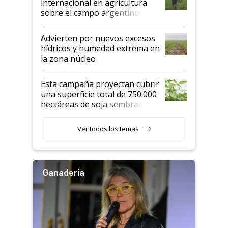
internacional en agricultura
sobre el campo argentino:
"Estoy muy impresionado"
Advierten por nuevos excesos
hídricos y humedad extrema en
la zona núcleo
Esta campaña proyectan cubrir
una superficie total de 750.000
hectáreas de soja sembradas
con una nueva generación de
variedades que marcan un
Ver todos los temas
salto tecnológico en genética y
rendimiento
Ganadería