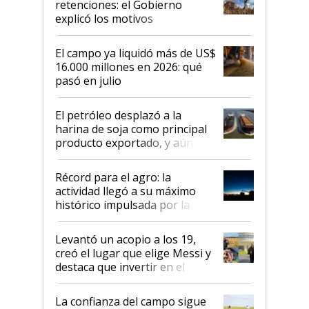
retenciones: el Gobierno
explicó los motivos
El campo ya liquidó más de US$
16.000 millones en 2026: qué
pasó en julio
El petróleo desplazó a la
harina de soja como principal
producto exportado, y aún así
el agro aportó casi seis de cada
diez dólares y sostuvo el
Récord para el agro: la
liderazgo en un semestre
actividad llegó a su máximo
récord
histórico impulsada por la
cosecha y las exportaciones
Levantó un acopio a los 19,
creó el lugar que elige Messi y
destaca que invertir en el
kirchnerismo era como "darle
plata a un hijo para droga":
La confianza del campo sigue
Juan Félix Rossetti, el libertario