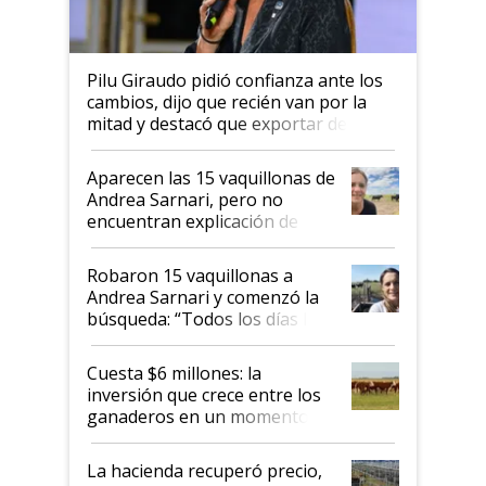
Pilu Giraudo pidió confianza ante los
cambios, dijo que recién van por la
mitad y destacó que exportar dejó de
ser "para unos pocos": "Tenemos un
mandato muy claro del gobierno
Aparecen las 15 vaquillonas de
nacional"
Andrea Sarnari, pero no
encuentran explicación de
cómo llegaron allí
Robaron 15 vaquillonas a
Andrea Sarnari y comenzó la
búsqueda: “Todos los días le
toca a algún productor”
Cuesta $6 millones: la
inversión que crece entre los
ganaderos en un momento
histórico para la actividad
La hacienda recuperó precio,