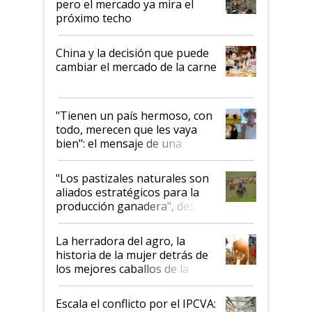
pero el mercado ya mira el
próximo techo
China y la decisión que puede
cambiar el mercado de la carne
"Tienen un país hermoso, con
todo, merecen que les vaya
bien": el mensaje de una
ganadera uruguaya sobre las
oportunidades que se abren
"Los pastizales naturales son
para el agro en Argentina, con
aliados estratégicos para la
foco en la carne
producción ganadera", destaca
la iniciativa que ya reúne a 46
establecimientos en Argentina
La herradora del agro, la
historia de la mujer detrás de
los mejores caballos de la
Argentina y los mitos que
todavía hacen sufrir a estos
Escala el conflicto por el IPCVA:
animales: "Mientras me