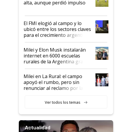
alta, aunque perdió impulso
que de una dura crisis salió
más fuerte y apuesta al cambio
de Milei
El FMI elogió al campo y lo
ubicó entre los sectores claves
para el crecimiento argentino
Milei y Elon Musk instalarán
internet en 6000 escuelas
rurales de la Argentina gracias
a un acuerdo con Starlink
Milei en La Rural: el campo
apoyó el rumbo, pero sin
renunciar al reclamo por las
retenciones
Ver todos los temas
Actualidad