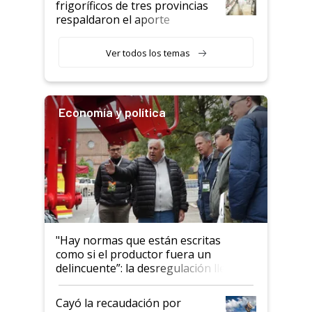
frigoríficos de tres provincias
descalificaban, yo seguí
respaldaron el aporte
haciendo currículum"
obligatorio
Ver todos los temas
Economía y política
"Hay normas que están escritas
como si el productor fuera un
delincuente”: la desregulación llegó
al Congreso Aapresid y hasta se
habló del financiamiento al IPCVA
Cayó la recaudación por