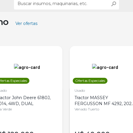
ino
Ver ofertas
fertas Especiales
Ofertas Especiales
sado
Usado
ractor John Deere 6180J,
Tractor MASSEY
014, 4WD, DUAL
FERGUSSON MF 4292, 2020
la Verde
4WD, PATON
Venado Tuerto