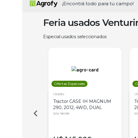
¡Encontrá todo para tu campo!
Feria usados Ventur
Especial usados seleccionados
les
Ofertas Especiales
O
Usado
U
a Metalfor 7040,
Tractor CASE IH MAGNUM
T
Bot 32 Mts
290, 2012, 4WD, DUAL
2
Isla Verde
Is