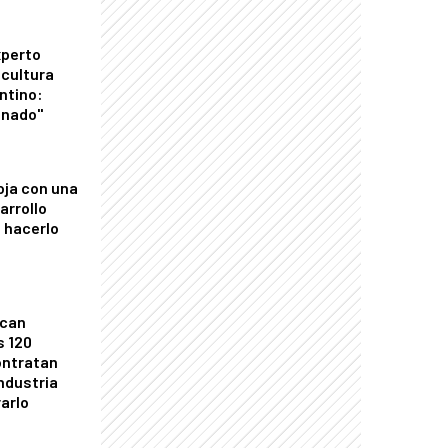
xperto
icultura
ntino:
onado"
oja con una
arrollo
 hacerlo
ican
s 120
ontratan
industria
arlo