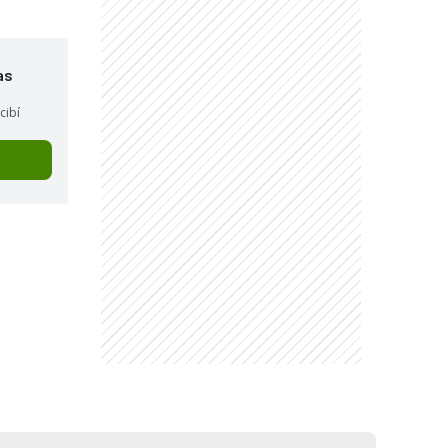
as
cibí