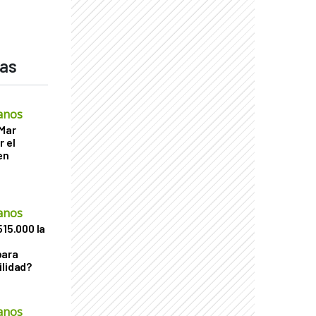
das
anos
 Mar
r el
en
anos
515.000 la
para
ilidad?
anos