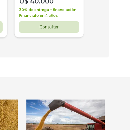
U$
40.000
U$
30.000
30% de entrega + financiación
30% de entrega + 
Financialo en 4 años
Financialo en 3 a
Consultar
Consul