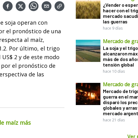
¿Vender o esper
hacer con el tri
mercado sacudi
las guerras
de soja operan con
hace 9 días
r el pronóstico de una
respecta al maíz,
Mercado de gr
2. Por último, el trigo
La soja y el trigo
alcanzaron máx
 US$ 2 y de este modo
más de dos años
tensión global
por el pronóstico de
hace 10 días
erspectiva de las
Mercado de gr
Mercado de trigo
guerra en el ma
disparó los prec
globales y arras
mercado argent
hace 21 días
 de maíz más
Ver