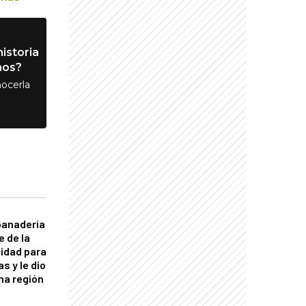
istoria
nos?
ocerla
panadería
e de la
idad para
s y le dio
una región