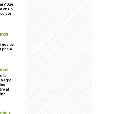
ar? Qué
go en un
do por
anos
imos de
 por la
anos
: la
r Negro
ios
tró al
ino
 más
>