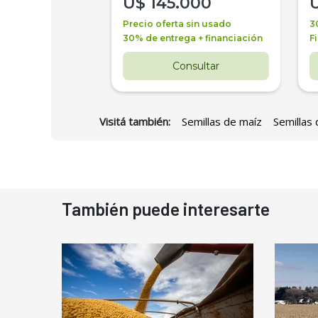
000
U$
145.000
a + financiación
Precio oferta sin usado
3
 4 años
30% de entrega + financiación
F
nsultar
Consultar
Visitá también:
Semillas de maíz
Semillas 
También puede interesarte