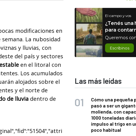
El campo y vos
¿Tenés una h
 pocas modificaciones en
para contar
Queremos con
de semana. La nubosidad
viznas y lluvias, con
Escribinos
este del país y sectores
estable
en el litoral con
mitentes. Los acumulados
Las más leídas
arán alojados sobre el
ntes y el norte de
o de lluvia
dentro de
Cómo una pequeña 
pasó a ser un gigant
molienda, con capac
1000 toneladas diaria
impulso al trigo en 
poco habitual
nal","fid":"51504","attri