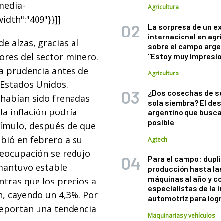
"media-
Agricultura
width":"409"}}]]
La sorpresa de un e
internacional en agr
e alzas, gracias al
sobre el campo arge
lores del sector minero.
"Estoy muy impresi
la prudencia antes de
Agricultura
 Estados Unidos.
¿Dos cosechas de s
 habían sido frenadas
sola siembra? El des
la inflación podría
argentino que busca
posible
stímulo, después de que
ubió en febrero a su
Agtech
reocupación se redujo
Para el campo: dupl
 mantuvo estable
producción hasta la
máquinas al año y c
ntras que los precios a
especialistas de la 
n, cayendo un 4,3%. Por
automotriz para logr
eportan una tendencia
Maquinarias y vehículos