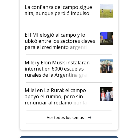
plata a un hijo para droga":
La confianza del campo sigue
Juan Félix Rossetti, el libertario
alta, aunque perdió impulso
que de una dura crisis salió
más fuerte y apuesta al cambio
de Milei
El FMI elogió al campo y lo
ubicó entre los sectores claves
para el crecimiento argentino
Milei y Elon Musk instalarán
internet en 6000 escuelas
rurales de la Argentina gracias
a un acuerdo con Starlink
Milei en La Rural: el campo
apoyó el rumbo, pero sin
renunciar al reclamo por las
retenciones
Ver todos los temas