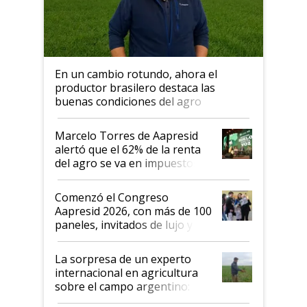
En un cambio rotundo, ahora el
productor brasilero destaca las
buenas condiciones del agro
argentino para invertir: "Los veo
más motivados"
Marcelo Torres de Aapresid
alertó que el 62% de la renta
del agro se va en impuestos:
"No es bueno que en
Argentina se sigan discutiendo
Comenzó el Congreso
las mismas cosas de hace 50
Aapresid 2026, con más de 100
años"
paneles, invitados de lujo y
todas las tendencias
La sorpresa de un experto
internacional en agricultura
sobre el campo argentino:
"Estoy muy impresionado"