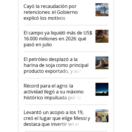
habló del financiamiento al IPCVA
Cayó la recaudación por
retenciones: el Gobierno
explicó los motivos
El campo ya liquidó más de US$
16.000 millones en 2026: qué
pasó en julio
El petróleo desplazó a la
harina de soja como principal
producto exportado, y aún así
el agro aportó casi seis de cada
diez dólares y sostuvo el
Récord para el agro: la
liderazgo en un semestre
actividad llegó a su máximo
récord
histórico impulsada por la
cosecha y las exportaciones
Levantó un acopio a los 19,
creó el lugar que elige Messi y
destaca que invertir en el
kirchnerismo era como "darle