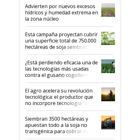
Advierten por nuevos excesos
hídricos y humedad extrema en
la zona núcleo
Esta campaña proyectan cubrir
una superficie total de 750.000
hectáreas de soja sembradas
con una nueva generación de
variedades que marcan un
¿Está perdiendo eficacia una de
salto tecnológico en genética y
las tecnologías más usadas
rendimiento
contra el gusano cogollero? El
desafío de una tecnología clave
El agro acelera su revolución
tecnológica: el productor que
no incorpore tecnología "va a
perder el tren"
Siembran 3500 hectáreas y
apuestan todo a la soja no
transgénica para cobrar más
por tonelada: compraron un