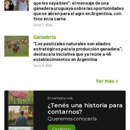
que les vaya bien": el mensaje de una
ganadera uruguaya sobre las oportunidades
que se abren para el agro en Argentina, con
foco en la carne
hace 7 días
Ganadería
"Los pastizales naturales son aliados
estratégicos para la producción ganadera",
destaca la iniciativa que ya reúne a 46
establecimientos en Argentina
hace 8 días
Ver más
>
El campo y vos
¿Tenés una historia para
contarnos?
Queremos conocerla
Escribinos