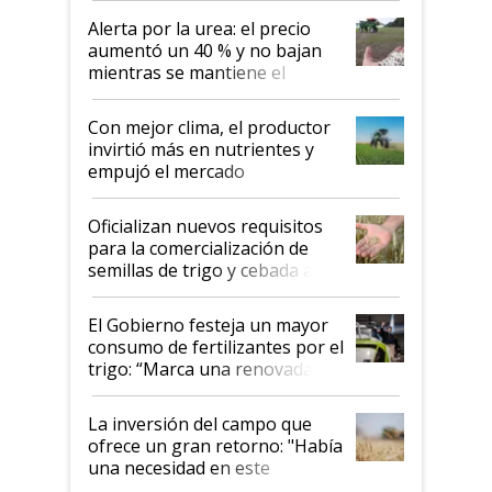
Alerta por la urea: el precio
aumentó un 40 % y no bajan
mientras se mantiene el
conflicto en Medio Oriente
Con mejor clima, el productor
invirtió más en nutrientes y
empujó el mercado
Oficializan nuevos requisitos
para la comercialización de
semillas de trigo y cebada a
granel
El Gobierno festeja un mayor
consumo de fertilizantes por el
trigo: “Marca una renovada
confianza de los productores”
La inversión del campo que
ofrece un gran retorno: "Había
una necesidad en este
segmento"