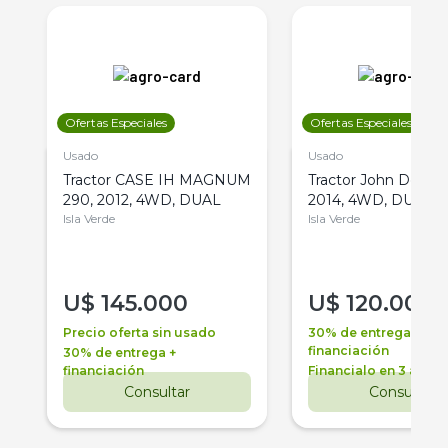
Ofertas Especiales
Ofertas Especiales
Usado
Usado
Tractor CASE IH MAGNUM
Tractor John Deere 
290, 2012, 4WD, DUAL
2014, 4WD, DUAL
Isla Verde
Isla Verde
U$
145.000
U$
120.000
Precio oferta sin usado
30% de entrega +
financiación
30% de entrega +
financiación
Financialo en 3 años
Consultar
Consultar