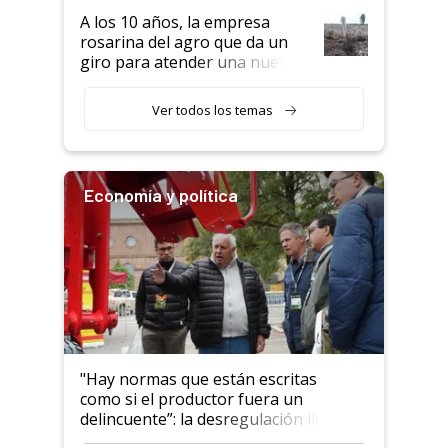
semillero
A los 10 años, la empresa
rosarina del agro que da un
giro para atender una nueva
etapa en el agro
Ver todos los temas
Economía y política
"Hay normas que están escritas
como si el productor fuera un
delincuente”: la desregulación llegó
al Congreso Aapresid y hasta se