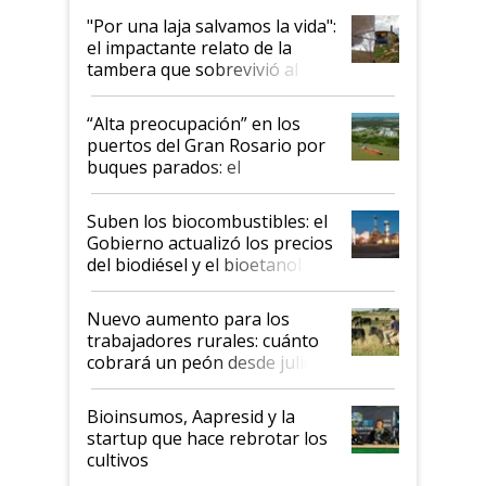
pase a ser "país sucio"
"Por una laja salvamos la vida":
el impactante relato de la
tambera que sobrevivió al
tornado
“Alta preocupación” en los
puertos del Gran Rosario por
buques parados: el
funcionamiento de las
exportadoras en tensión tras
Suben los biocombustibles: el
la medida de fuerza de los
Gobierno actualizó los precios
prácticos
del biodiésel y el bioetanol
Nuevo aumento para los
trabajadores rurales: cuánto
cobrará un peón desde julio
Bioinsumos, Aapresid y la
startup que hace rebrotar los
cultivos