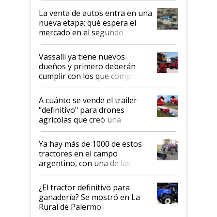
automotriz para lograrlo
La venta de autos entra en una
nueva etapa: qué espera el
mercado en el segundo
semestre
Vassalli ya tiene nuevos
dueños y primero deberán
cumplir con los que compraron
cosechadoras y todavía no las
recibieron: quién está detrás
A cuánto se vende el trailer
del rescate de la empresa
"definitivo" para drones
agrícolas que creó una
empresa argentina: "Veíamos a
contratistas invirtiendo miles
Ya hay más de 1000 de estos
de dólares en drones de última
tractores en el campo
generación que luego eran
argentino, con una de las
transportados de forma
estructuras de fabricación más
precaria"
integradas del mundo
¿El tractor definitivo para
ganadería? Se mostró en La
Rural de Palermo