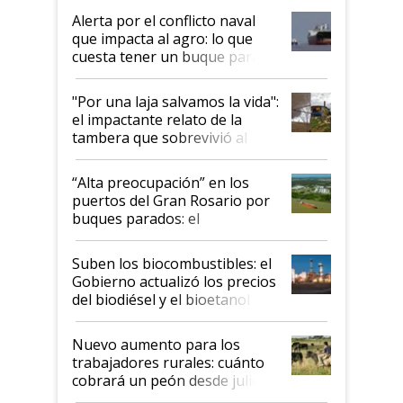
desregulación
Alerta por el conflicto naval
que impacta al agro: lo que
cuesta tener un buque parado
y el peligro de que Argentina
pase a ser "país sucio"
"Por una laja salvamos la vida":
el impactante relato de la
tambera que sobrevivió al
tornado
“Alta preocupación” en los
puertos del Gran Rosario por
buques parados: el
funcionamiento de las
exportadoras en tensión tras
Suben los biocombustibles: el
la medida de fuerza de los
Gobierno actualizó los precios
prácticos
del biodiésel y el bioetanol
Nuevo aumento para los
trabajadores rurales: cuánto
cobrará un peón desde julio