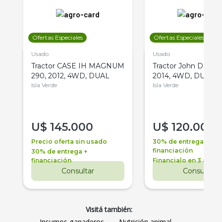
Ofertas Especiales
Ofertas Especiales
Usado
Usado
Tractor CASE IH MAGNUM
Tractor John Deere 
290, 2012, 4WD, DUAL
2014, 4WD, DUAL
Isla Verde
Isla Verde
U$
145.000
U$
120.000
Precio oferta sin usado
30% de entrega +
financiación
30% de entrega +
financiación
Financialo en 3 años
Consultar
Consultar
Visitá también:
Insumos ganaderos
Nutrición animal