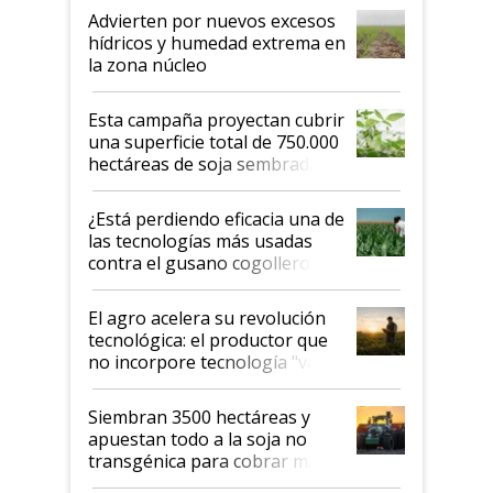
Advierten por nuevos excesos
hídricos y humedad extrema en
la zona núcleo
Esta campaña proyectan cubrir
una superficie total de 750.000
hectáreas de soja sembradas
con una nueva generación de
variedades que marcan un
¿Está perdiendo eficacia una de
salto tecnológico en genética y
las tecnologías más usadas
rendimiento
contra el gusano cogollero? El
desafío de una tecnología clave
El agro acelera su revolución
tecnológica: el productor que
no incorpore tecnología "va a
perder el tren"
Siembran 3500 hectáreas y
apuestan todo a la soja no
transgénica para cobrar más
por tonelada: compraron un