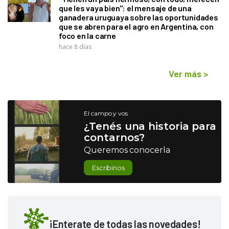
que les vaya bien": el mensaje de una
ganadera uruguaya sobre las oportunidades
que se abren para el agro en Argentina, con
foco en la carne
hace 8 días
Ver más
>
El campo y vos
¿Tenés una historia para
contarnos?
Queremos conocerla
Escribinos
¡Enterate de todas las novedades!