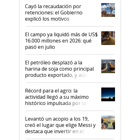
habló del financiamiento al IPCVA
Cayó la recaudación por
retenciones: el Gobierno
explicó los motivos
El campo ya liquidó más de US$
16.000 millones en 2026: qué
pasó en julio
El petróleo desplazó a la
harina de soja como principal
producto exportado, y aún así
el agro aportó casi seis de cada
diez dólares y sostuvo el
Récord para el agro: la
liderazgo en un semestre
actividad llegó a su máximo
récord
histórico impulsada por la
cosecha y las exportaciones
Levantó un acopio a los 19,
creó el lugar que elige Messi y
destaca que invertir en el
kirchnerismo era como "darle