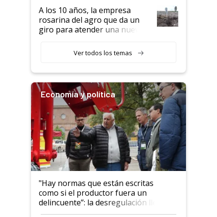
semillero
A los 10 años, la empresa
rosarina del agro que da un
giro para atender una nueva
etapa en el agro
Ver todos los temas
Economía y política
"Hay normas que están escritas
como si el productor fuera un
delincuente”: la desregulación llegó
al Congreso Aapresid y hasta se