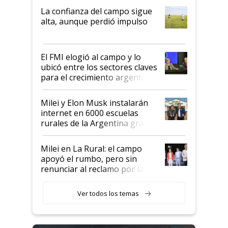
plata a un hijo para droga":
La confianza del campo sigue
Juan Félix Rossetti, el libertario
alta, aunque perdió impulso
que de una dura crisis salió
más fuerte y apuesta al cambio
de Milei
El FMI elogió al campo y lo
ubicó entre los sectores claves
para el crecimiento argentino
Milei y Elon Musk instalarán
internet en 6000 escuelas
rurales de la Argentina gracias
a un acuerdo con Starlink
Milei en La Rural: el campo
apoyó el rumbo, pero sin
renunciar al reclamo por las
retenciones
Ver todos los temas