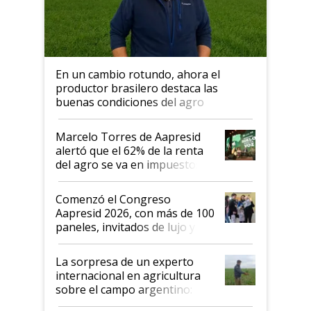
En un cambio rotundo, ahora el
productor brasilero destaca las
buenas condiciones del agro
argentino para invertir: "Los veo
más motivados"
Marcelo Torres de Aapresid
alertó que el 62% de la renta
del agro se va en impuestos:
"No es bueno que en
Argentina se sigan discutiendo
Comenzó el Congreso
las mismas cosas de hace 50
Aapresid 2026, con más de 100
años"
paneles, invitados de lujo y
todas las tendencias
La sorpresa de un experto
internacional en agricultura
sobre el campo argentino:
"Estoy muy impresionado"