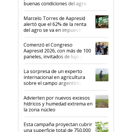
buenas condiciones del agro
argentino para invertir: "Los veo
más motivados"
Marcelo Torres de Aapresid
alertó que el 62% de la renta
del agro se va en impuestos:
"No es bueno que en
Argentina se sigan discutiendo
Comenzó el Congreso
las mismas cosas de hace 50
Aapresid 2026, con más de 100
años"
paneles, invitados de lujo y
todas las tendencias
La sorpresa de un experto
internacional en agricultura
sobre el campo argentino:
"Estoy muy impresionado"
Advierten por nuevos excesos
hídricos y humedad extrema en
la zona núcleo
Esta campaña proyectan cubrir
una superficie total de 750.000