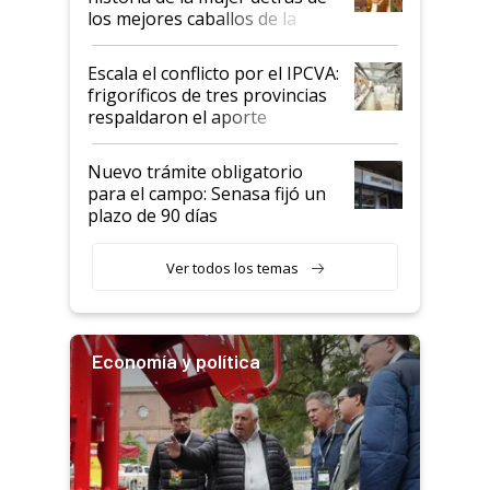
los mejores caballos de la
Argentina y los mitos que
todavía hacen sufrir a estos
Escala el conflicto por el IPCVA:
animales: "Mientras me
frigoríficos de tres provincias
descalificaban, yo seguí
respaldaron el aporte
haciendo currículum"
obligatorio
Nuevo trámite obligatorio
para el campo: Senasa fijó un
plazo de 90 días
Ver todos los temas
Economía y política