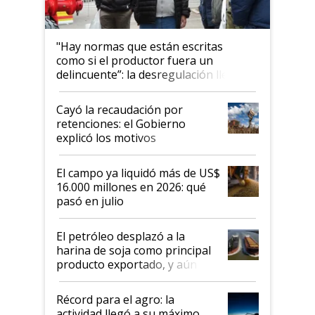
"Hay normas que están escritas
como si el productor fuera un
delincuente”: la desregulación llegó
al Congreso Aapresid y hasta se
habló del financiamiento al IPCVA
Cayó la recaudación por
retenciones: el Gobierno
explicó los motivos
El campo ya liquidó más de US$
16.000 millones en 2026: qué
pasó en julio
El petróleo desplazó a la
harina de soja como principal
producto exportado, y aún así
el agro aportó casi seis de cada
diez dólares y sostuvo el
Récord para el agro: la
liderazgo en un semestre
actividad llegó a su máximo