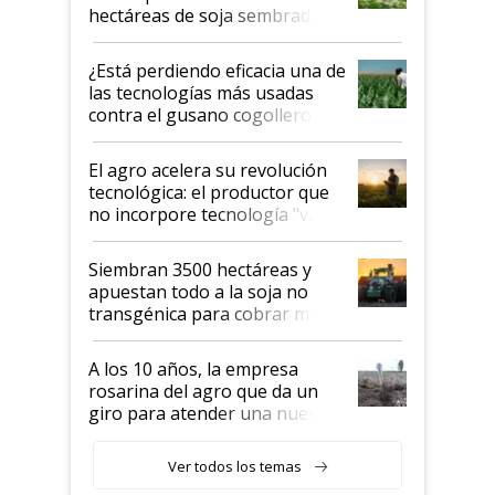
hectáreas de soja sembradas
con una nueva generación de
variedades que marcan un
¿Está perdiendo eficacia una de
salto tecnológico en genética y
las tecnologías más usadas
rendimiento
contra el gusano cogollero? El
desafío de una tecnología clave
El agro acelera su revolución
tecnológica: el productor que
no incorpore tecnología "va a
perder el tren"
Siembran 3500 hectáreas y
apuestan todo a la soja no
transgénica para cobrar más
por tonelada: compraron un
semillero
A los 10 años, la empresa
rosarina del agro que da un
giro para atender una nueva
etapa en el agro
Ver todos los temas