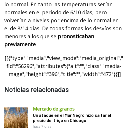
lo normal. En tanto las temperaturas serían
normales en el período de 6/10 días, pero
volverían a niveles por encima de lo normal en
el de 8/14 días. De todas formas los desvíos son
menores a los que se
pronosticaban
previamente
.
[[{"type":"media","view_mode":"media_original","
fid":"56296","attributes":{"alt":"","class":"media-
image","height":"396","title":"","width":"472"}}]]
Noticias relacionadas
Mercado de granos
Un ataque en el Mar Negro hizo saltar el
precio del trigo en Chicago
hace 7 días