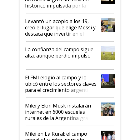
récord
histórico impulsada por la
cosecha y las exportaciones
Levantó un acopio a los 19,
creó el lugar que elige Messi y
destaca que invertir en el
kirchnerismo era como "darle
plata a un hijo para droga":
La confianza del campo sigue
Juan Félix Rossetti, el libertario
alta, aunque perdió impulso
que de una dura crisis salió
más fuerte y apuesta al cambio
de Milei
El FMI elogió al campo y lo
ubicó entre los sectores claves
para el crecimiento argentino
Milei y Elon Musk instalarán
internet en 6000 escuelas
rurales de la Argentina gracias
a un acuerdo con Starlink
Milei en La Rural: el campo
apoyó el rumbo, pero sin