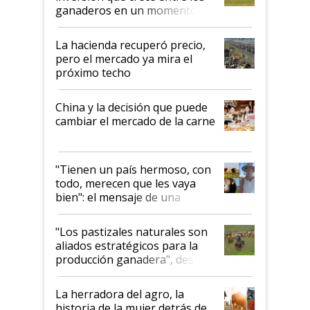
ganaderos en un momento
histórico para la actividad
La hacienda recuperó precio,
pero el mercado ya mira el
próximo techo
China y la decisión que puede
cambiar el mercado de la carne
"Tienen un país hermoso, con
todo, merecen que les vaya
bien": el mensaje de una
ganadera uruguaya sobre las
oportunidades que se abren
"Los pastizales naturales son
para el agro en Argentina, con
aliados estratégicos para la
foco en la carne
producción ganadera", destaca
la iniciativa que ya reúne a 46
establecimientos en Argentina
La herradora del agro, la
historia de la mujer detrás de