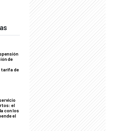
das
uspensión
ción de
 tarifa de
servicio
rtos: el
a con los
pende el