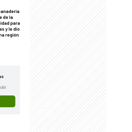
panadería
e de la
idad para
s y le dio
una región
as
cibí