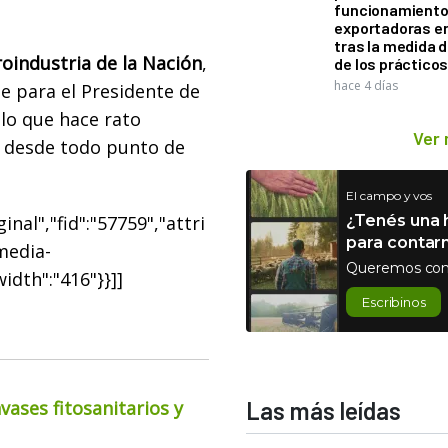
funcionamiento 
exportadoras e
tras la medida 
oindustria de la Nación
,
de los práctico
hace 4 días
ue para el Presidente de
 lo que hace rato
Ver
, desde todo punto de
El campo y vos
nal","fid":"57759","attri
¿Tenés una h
para contar
"media-
Queremos con
width":"416"}}]]
Escribinos
ases fitosanitarios y
Las más leídas