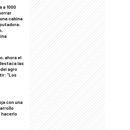
a a 1000
horrar
 una cabina
putadora:
o,
tina
o, ahora el
 destaca las
del agro
tir: "Los
"
oja con una
arrollo
 hacerlo