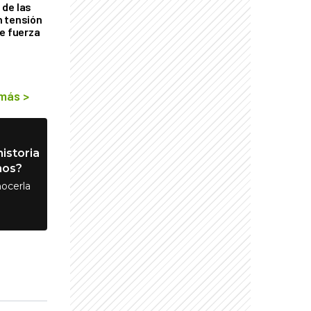
de las
n tensión
de fuerza
s
 más
>
istoria
nos?
ocerla