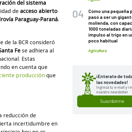
ración del sistema
lidad de
acceso abierto
Cómo una pequeña 
pasó a ser un gigant
drovía Paraguay-Paraná.
molienda, con capac
1000 toneladas diaria
impulso al trigo en 
poco habitual
te de la BCR consideró
Santa Fe
se adhiera al
Agricultura
acional. Estas
ndo en cuenta que
ciente producción
que
¡Enterate de tod
las novedades!
Ingresá tu e-mail y re
nuestro newsletter
Suscribirme
a reducción de
cierta incertidumbre en
principio hoy no es