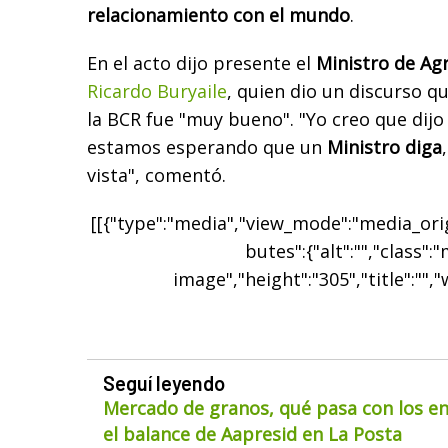
relacionamiento con el mundo
.
En el acto dijo presente el
Ministro de Agr
Ricardo Buryaile
, quien dio un discurso q
la BCR fue "muy bueno". "Yo creo que dijo
estamos esperando que un
Ministro diga
vista", comentó.
[[{"type":"media","view_mode":"media_origi
butes":{"alt":"","class":
image","height":"305","title":"","
Seguí leyendo
Mercado de granos, qué pasa con los env
el balance de Aapresid en La Posta