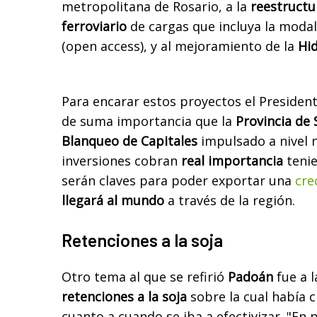
metropolitana de Rosario, a la
reestructu
ferroviario
de cargas que incluya la moda
(open access), y al mejoramiento de la
Hi
Para encarar estos proyectos el Presiden
de suma importancia que la
Provincia de 
Blanqueo de Capitales
impulsado a nivel n
inversiones cobran
real importancia
tenie
serán claves para poder exportar una
cre
llegará al mundo
a través de la región.
Retenciones a la soja
Otro tema al que se refirió
Padoán
fue a l
retenciones a la soja
sobre la cual había 
cuanto a cuando se iba a efectivizar. "En 