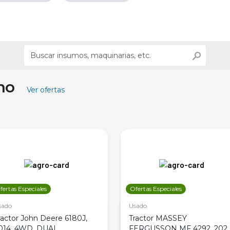
ino
Ver ofertas
fertas Especiales
Ofertas Especiales
sado
Usado
ractor John Deere 6180J,
Tractor MASSEY
014, 4WD, DUAL
FERGUSSON MF 4292, 2020