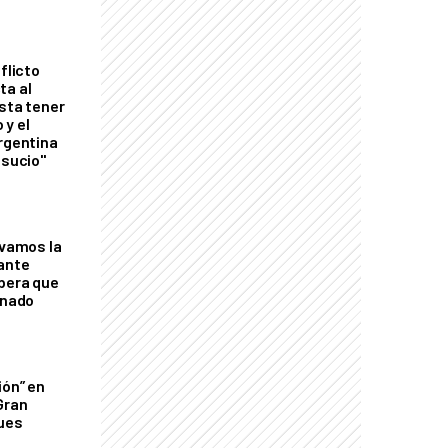
flicto
ta al
esta tener
 y el
Argentina
 sucio"
lvamos la
tante
mbera que
rnado
ión” en
Gran
ques