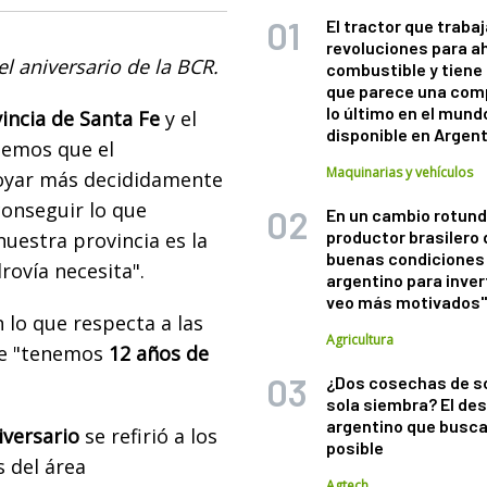
El tractor que trabaj
revoluciones para a
l aniversario de la BCR.
combustible y tiene
que parece una com
lo último en el mund
incia de Santa Fe
y el
disponible en Argen
eemos que el
Maquinarias y vehículos
oyar más decididamente
conseguir lo que
En un cambio rotund
productor brasilero
nuestra provincia es la
buenas condiciones 
rovía necesita".
argentino para inver
veo más motivados
lo que respecta a las
Agricultura
ue "tenemos
12 años de
¿Dos cosechas de s
sola siembra? El des
argentino que busca
iversario
se refirió a los
posible
s del área
Agtech