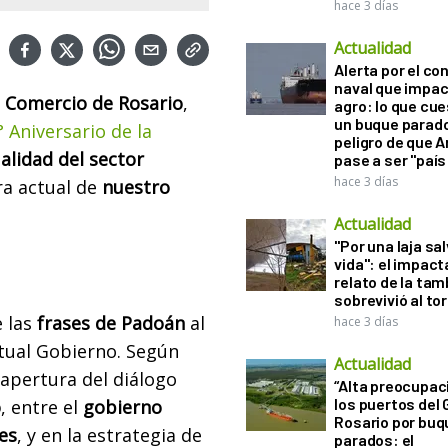
hace 3 días
Actualidad
Alerta por el con
naval que impac
e Comercio de Rosario
,
agro: lo que cu
un buque parado
 Aniversario de la
peligro de que 
alidad del sector
pase a ser "país
hace 3 días
ra actual de
nuestro
Actualidad
"Por una laja sa
vida": el impac
relato de la ta
sobrevivió al to
 las
frases de Padoán
al
hace 3 días
ctual Gobierno. Según
Actualidad
eapertura del diálogo
“Alta preocupac
los puertos del 
o
, entre el
gobierno
Rosario por bu
es
, y en la estrategia de
parados: el