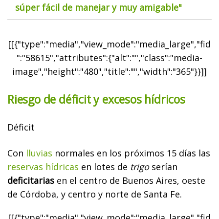
súper fácil de manejar y muy amigable"
[[{"type":"media","view_mode":"media_large","fid
":"58615","attributes":{"alt":"","class":"media-
image","height":"480","title":"","width":"365"}}]]
Riesgo de déficit y excesos hídricos
Déficit
Con
lluvias
normales en los próximos 15 días las
reservas hídricas
en lotes de
trigo
serían
deficitarias
en el centro de Buenos Aires, oeste
de Córdoba, y centro y norte de Santa Fe.
[[{"type":"media","view_mode":"media_large","fid