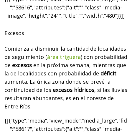
":"58616","attributes":{"alt":"","class":"media-
image","height":"241","title":"","width":"480"}}]]
Excesos
Comienza a disminuir la cantidad de localidades
de seguimiento (
área triguera
) con probabilidad
de
excesos
en la próxima semana, mientras que
la de localidades con probabilidad de
déficit
aumenta. La única zona donde se prevé la
continuidad de los
excesos hídricos
, si las lluvias
resultaran abundantes, es en el noreste de
Entre Ríos.
[[{"type":"media","view_mode":"media_large","fid
":"58617","attributes":{"alt":"","class":"media-