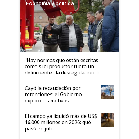
Economía y política
"Hay normas que están escritas
como si el productor fuera un
delincuente”: la desregulación llegó
al Congreso Aapresid y hasta se
habló del financiamiento al IPCVA
Cayó la recaudación por
retenciones: el Gobierno
explicó los motivos
El campo ya liquidó más de US$
16.000 millones en 2026: qué
pasó en julio