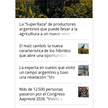
La "SuperRaza" de productores
argentinos que puede llevar a la
agricultura a un nuevo nivel: "Las
posibilidades de crecimiento son
infinitas"
El maíz cambió: la nueva
característica de los híbridos
que abre una oportunidad en
el lote
La experta en suelos que visitó
un campo argentino y tuvo
una revelación: "Me
impresionó mucho"
Más de 12.500 personas
pasaron por el Congreso
Aapresid 2026: "Volvió a
demostrar que hablar del