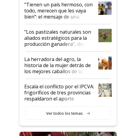
"Tienen un país hermoso, con
todo, merecen que les vaya
bien": el mensaje de una
ganadera uruguaya sobre las
oportunidades que se abren
"Los pastizales naturales son
para el agro en Argentina, con
aliados estratégicos para la
foco en la carne
producción ganadera", destaca
la iniciativa que ya reúne a 46
establecimientos en Argentina
La herradora del agro, la
historia de la mujer detrás de
los mejores caballos de la
Argentina y los mitos que
todavía hacen sufrir a estos
Escala el conflicto por el IPCVA:
animales: "Mientras me
frigoríficos de tres provincias
descalificaban, yo seguí
respaldaron el aporte
haciendo currículum"
obligatorio
Ver todos los temas