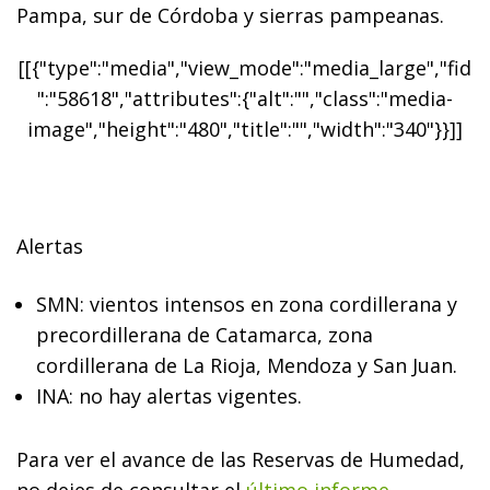
Pampa, sur de Córdoba y sierras pampeanas.
[[{"type":"media","view_mode":"media_large","fid
":"58618","attributes":{"alt":"","class":"media-
image","height":"480","title":"","width":"340"}}]]
Alertas
SMN
: vientos intensos en zona cordillerana y
precordillerana de Catamarca, zona
cordillerana de La Rioja, Mendoza y San Juan.
INA
: no hay alertas vigentes.
Para ver el avance de las Reservas de Humedad,
no dejes de consultar el
último informe
.