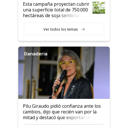
Esta campaña proyectan cubrir
una superficie total de 750.000
hectáreas de soja sembradas
con una nueva generación de
variedades que marcan un
Ver todos los temas
salto tecnológico en genética y
rendimiento
Ganadería
Pilu Giraudo pidió confianza ante los
cambios, dijo que recién van por la
mitad y destacó que exportar dejó de
ser "para unos pocos": "Tenemos un