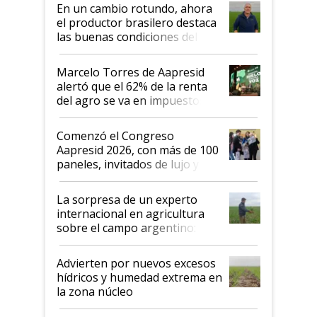
suelo es hablar de todo el
En un cambio rotundo, ahora
sistema productivo"
el productor brasilero destaca
las buenas condiciones del
agro argentino para invertir:
"Los veo más motivados"
Marcelo Torres de Aapresid
alertó que el 62% de la renta
del agro se va en impuestos:
"No es bueno que en
Argentina se sigan discutiendo
Comenzó el Congreso
las mismas cosas de hace 50
Aapresid 2026, con más de 100
años"
paneles, invitados de lujo y
todas las tendencias
La sorpresa de un experto
internacional en agricultura
sobre el campo argentino:
"Estoy muy impresionado"
Advierten por nuevos excesos
hídricos y humedad extrema en
la zona núcleo