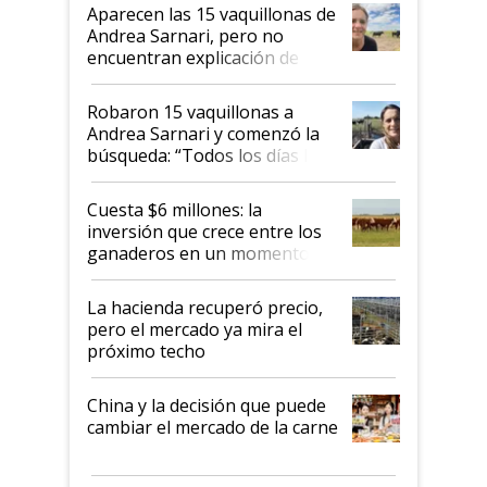
mandato muy claro del gobierno
Aparecen las 15 vaquillonas de
nacional"
Andrea Sarnari, pero no
encuentran explicación de
cómo llegaron allí
Robaron 15 vaquillonas a
Andrea Sarnari y comenzó la
búsqueda: “Todos los días le
toca a algún productor”
Cuesta $6 millones: la
inversión que crece entre los
ganaderos en un momento
histórico para la actividad
La hacienda recuperó precio,
pero el mercado ya mira el
próximo techo
China y la decisión que puede
cambiar el mercado de la carne