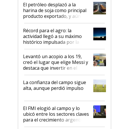
El petróleo desplazó a la
harina de soja como principal
producto exportado, y aún así
el agro aportó casi seis de cada
diez dólares y sostuvo el
Récord para el agro: la
liderazgo en un semestre
actividad llegó a su máximo
récord
histórico impulsada por la
cosecha y las exportaciones
Levantó un acopio a los 19,
creó el lugar que elige Messi y
destaca que invertir en el
kirchnerismo era como "darle
plata a un hijo para droga":
La confianza del campo sigue
Juan Félix Rossetti, el libertario
alta, aunque perdió impulso
que de una dura crisis salió
más fuerte y apuesta al cambio
de Milei
El FMI elogió al campo y lo
ubicó entre los sectores claves
para el crecimiento argentino