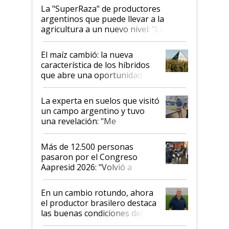
La "SuperRaza" de productores
argentinos que puede llevar a la
agricultura a un nuevo nivel: "Las
posibilidades de crecimiento son
infinitas"
El maíz cambió: la nueva
característica de los híbridos
que abre una oportunidad en
el lote
La experta en suelos que visitó
un campo argentino y tuvo
una revelación: "Me
impresionó mucho"
Más de 12.500 personas
pasaron por el Congreso
Aapresid 2026: "Volvió a
demostrar que hablar del
suelo es hablar de todo el
En un cambio rotundo, ahora
sistema productivo"
el productor brasilero destaca
las buenas condiciones del
agro argentino para invertir: