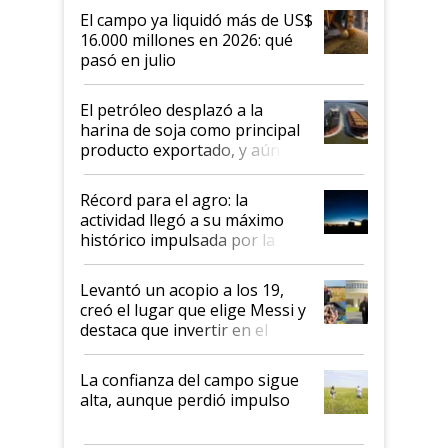
El campo ya liquidó más de US$
16.000 millones en 2026: qué
pasó en julio
El petróleo desplazó a la
harina de soja como principal
producto exportado, y aún así
el agro aportó casi seis de cada
diez dólares y sostuvo el
Récord para el agro: la
liderazgo en un semestre
actividad llegó a su máximo
récord
histórico impulsada por la
cosecha y las exportaciones
Levantó un acopio a los 19,
creó el lugar que elige Messi y
destaca que invertir en el
kirchnerismo era como "darle
plata a un hijo para droga":
La confianza del campo sigue
Juan Félix Rossetti, el libertario
alta, aunque perdió impulso
que de una dura crisis salió
más fuerte y apuesta al cambio