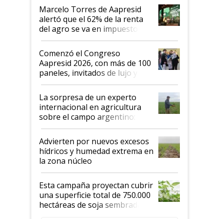
"Los veo más motivados"
Marcelo Torres de Aapresid
alertó que el 62% de la renta
del agro se va en impuestos:
"No es bueno que en
Argentina se sigan discutiendo
Comenzó el Congreso
las mismas cosas de hace 50
Aapresid 2026, con más de 100
años"
paneles, invitados de lujo y
todas las tendencias
La sorpresa de un experto
internacional en agricultura
sobre el campo argentino:
"Estoy muy impresionado"
Advierten por nuevos excesos
hídricos y humedad extrema en
la zona núcleo
Esta campaña proyectan cubrir
una superficie total de 750.000
hectáreas de soja sembradas
con una nueva generación de