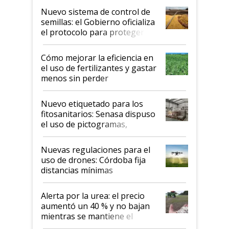
Nuevo sistema de control de
semillas: el Gobierno oficializa
el protocolo para proteger la
propiedad intelectual
Cómo mejorar la eficiencia en
el uso de fertilizantes y gastar
menos sin perder
productividad en la campaña
fina
Nuevo etiquetado para los
fitosanitarios: Senasa dispuso
el uso de pictogramas,
palabras de advertencia e
indicaciones
Nuevas regulaciones para el
uso de drones: Córdoba fija
distancias mínimas
Alerta por la urea: el precio
aumentó un 40 % y no bajan
mientras se mantiene el
conflicto en Medio Oriente