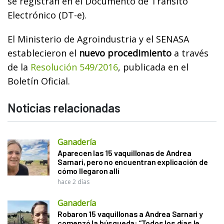
se registran en el Documento de Tránsito
Electrónico (DT-e).
El Ministerio de Agroindustria y el SENASA
establecieron el
nuevo procedimiento
a través
de la
Resolución 549/2016
, publicada en el
Boletín Oficial.
Noticias relacionadas
Ganadería
Aparecen las 15 vaquillonas de Andrea
Sarnari, pero no encuentran explicación de
cómo llegaron allí
hace 2 días
Ganadería
Robaron 15 vaquillonas a Andrea Sarnari y
comenzó la búsqueda: “Todos los días le