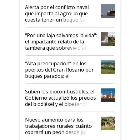
desregulación
Alerta por el conflicto naval
que impacta al agro: lo que
cuesta tener un buque parado
y el peligro de que Argentina
pase a ser "país sucio"
"Por una laja salvamos la vida":
el impactante relato de la
tambera que sobrevivió al
tornado
“Alta preocupación” en los
puertos del Gran Rosario por
buques parados: el
funcionamiento de las
exportadoras en tensión tras
Suben los biocombustibles: el
la medida de fuerza de los
Gobierno actualizó los precios
prácticos
del biodiésel y el bioetanol
Nuevo aumento para los
trabajadores rurales: cuánto
cobrará un peón desde julio