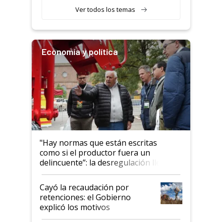
variedades que marcan un
Ver todos los temas
salto tecnológico en genética y
rendimiento
Economía y política
"Hay normas que están escritas
como si el productor fuera un
delincuente”: la desregulación llegó
al Congreso Aapresid y hasta se
habló del financiamiento al IPCVA
Cayó la recaudación por
retenciones: el Gobierno
explicó los motivos