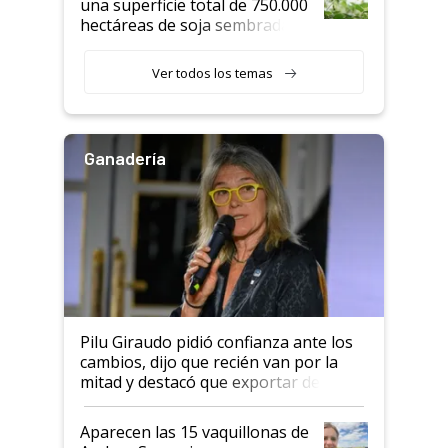
una superficie total de 750.000
hectáreas de soja sembradas
con una nueva generación de
variedades que marcan un
Ver todos los temas
salto tecnológico en genética y
rendimiento
Ganadería
Pilu Giraudo pidió confianza ante los
cambios, dijo que recién van por la
mitad y destacó que exportar dejó de
ser "para unos pocos": "Tenemos un
mandato muy claro del gobierno
Aparecen las 15 vaquillonas de
nacional"