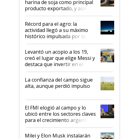
harina de soja como principal
producto exportado, y aún así
el agro aportó casi seis de cada
diez dólares y sostuvo el
Récord para el agro: la
liderazgo en un semestre
actividad llegó a su máximo
récord
histórico impulsada por la
cosecha y las exportaciones
Levantó un acopio a los 19,
creó el lugar que elige Messi y
destaca que invertir en el
kirchnerismo era como "darle
plata a un hijo para droga":
La confianza del campo sigue
Juan Félix Rossetti, el libertario
alta, aunque perdió impulso
que de una dura crisis salió
más fuerte y apuesta al cambio
de Milei
El FMI elogió al campo y lo
ubicó entre los sectores claves
para el crecimiento argentino
Milei y Elon Musk instalarán