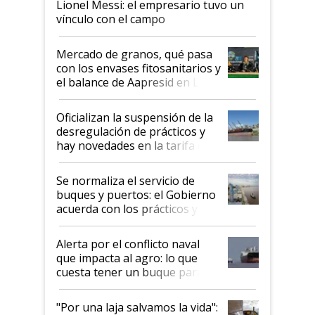
Lionel Messi: el empresario tuvo un
vínculo con el campo
Mercado de granos, qué pasa
con los envases fitosanitarios y
el balance de Aapresid en La
Posta
Oficializan la suspensión de la
desregulación de prácticos y
hay novedades en la tarifa de
la hidrovía
Se normaliza el servicio de
buques y puertos: el Gobierno
acuerda con los prácticos y
suspende el decreto de
desregulación
Alerta por el conflicto naval
que impacta al agro: lo que
cuesta tener un buque parado
y el peligro de que Argentina
pase a ser "país sucio"
"Por una laja salvamos la vida":