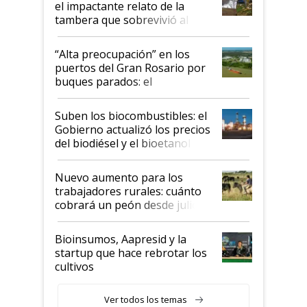
el impactante relato de la
tambera que sobrevivió al
tornado
“Alta preocupación” en los
puertos del Gran Rosario por
buques parados: el
funcionamiento de las
exportadoras en tensión tras
Suben los biocombustibles: el
la medida de fuerza de los
Gobierno actualizó los precios
prácticos
del biodiésel y el bioetanol
Nuevo aumento para los
trabajadores rurales: cuánto
cobrará un peón desde julio
Bioinsumos, Aapresid y la
startup que hace rebrotar los
cultivos
Ver todos los temas