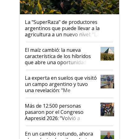
La "SuperRaza" de productores
argentinos que puede llevar a la
agricultura a un nuevo nivel: "Las
posibilidades de crecimiento son
infinitas"
El maíz cambió: la nueva
característica de los híbridos
que abre una oportunidad en
el lote
La experta en suelos que visitó
un campo argentino y tuvo
una revelación: "Me
impresionó mucho"
Más de 12.500 personas
pasaron por el Congreso
Aapresid 2026: "Volvió a
demostrar que hablar del
suelo es hablar de todo el
En un cambio rotundo, ahora
sistema productivo"