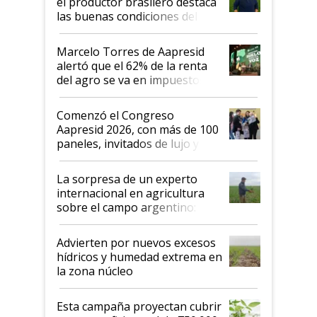
el productor brasilero destaca
las buenas condiciones del
agro argentino para invertir:
"Los veo más motivados"
Marcelo Torres de Aapresid
alertó que el 62% de la renta
del agro se va en impuestos:
"No es bueno que en
Argentina se sigan discutiendo
Comenzó el Congreso
las mismas cosas de hace 50
Aapresid 2026, con más de 100
años"
paneles, invitados de lujo y
todas las tendencias
La sorpresa de un experto
internacional en agricultura
sobre el campo argentino:
"Estoy muy impresionado"
Advierten por nuevos excesos
hídricos y humedad extrema en
la zona núcleo
Esta campaña proyectan cubrir