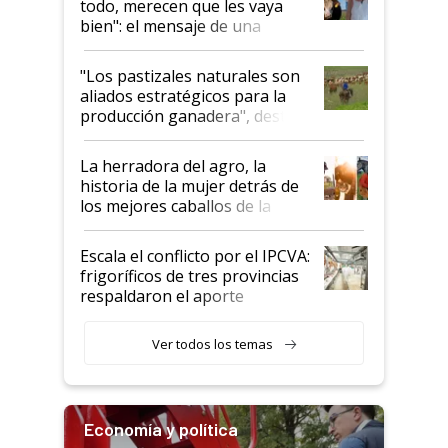
todo, merecen que les vaya
bien": el mensaje de una
ganadera uruguaya sobre las
oportunidades que se abren
"Los pastizales naturales son
para el agro en Argentina, con
aliados estratégicos para la
foco en la carne
producción ganadera", destaca
la iniciativa que ya reúne a 46
establecimientos en Argentina
La herradora del agro, la
historia de la mujer detrás de
los mejores caballos de la
Argentina y los mitos que
todavía hacen sufrir a estos
Escala el conflicto por el IPCVA:
animales: "Mientras me
frigoríficos de tres provincias
descalificaban, yo seguí
respaldaron el aporte
haciendo currículum"
obligatorio
Ver todos los temas
Economía y política