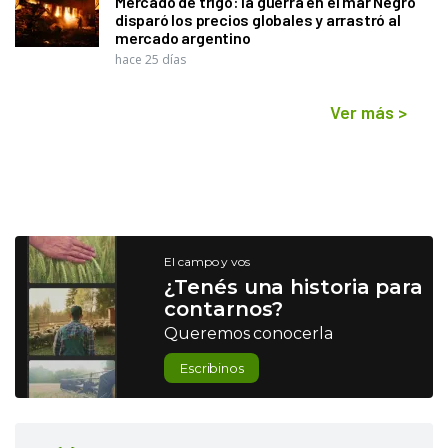
Mercado de trigo: la guerra en el mar Negro
disparó los precios globales y arrastró al
mercado argentino
hace 25 días
Ver más
>
El campo y vos
¿Tenés una historia para
contarnos?
Queremos conocerla
Escribinos