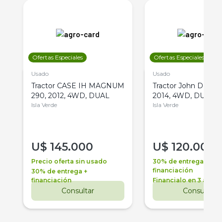
Ofertas Especiales
Ofertas Especiales
Usado
Usado
Tractor CASE IH MAGNUM
Tractor John Deere 
290, 2012, 4WD, DUAL
2014, 4WD, DUAL
Isla Verde
Isla Verde
U$
145.000
U$
120.000
Precio oferta sin usado
30% de entrega +
financiación
30% de entrega +
financiación
Financialo en 3 años
Consultar
Consultar