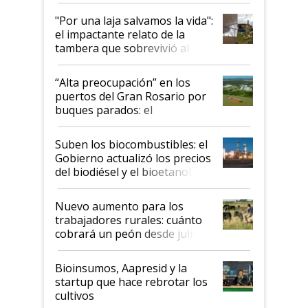
y el peligro de que Argentina
pase a ser "país sucio"
"Por una laja salvamos la vida":
el impactante relato de la
tambera que sobrevivió al
tornado
“Alta preocupación” en los
puertos del Gran Rosario por
buques parados: el
funcionamiento de las
exportadoras en tensión tras
Suben los biocombustibles: el
la medida de fuerza de los
Gobierno actualizó los precios
prácticos
del biodiésel y el bioetanol
Nuevo aumento para los
trabajadores rurales: cuánto
cobrará un peón desde julio
Bioinsumos, Aapresid y la
startup que hace rebrotar los
cultivos