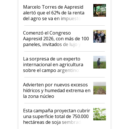
más motivados"
Marcelo Torres de Aapresid
alertó que el 62% de la renta
del agro se va en impuestos:
"No es bueno que en
Argentina se sigan discutiendo
Comenzó el Congreso
las mismas cosas de hace 50
Aapresid 2026, con más de 100
años"
paneles, invitados de lujo y
todas las tendencias
La sorpresa de un experto
internacional en agricultura
sobre el campo argentino:
"Estoy muy impresionado"
Advierten por nuevos excesos
hídricos y humedad extrema en
la zona núcleo
Esta campaña proyectan cubrir
una superficie total de 750.000
hectáreas de soja sembradas
con una nueva generación de