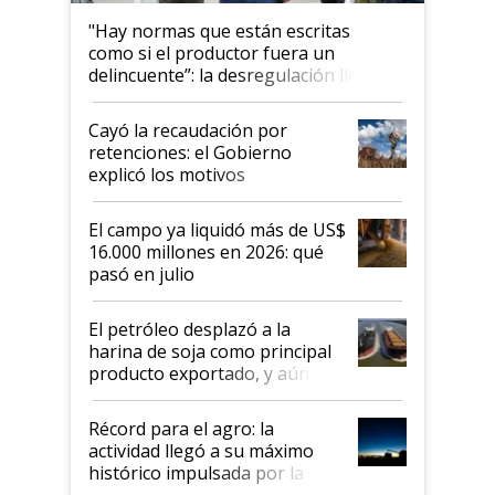
"Hay normas que están escritas
como si el productor fuera un
delincuente”: la desregulación llegó
al Congreso Aapresid y hasta se
habló del financiamiento al IPCVA
Cayó la recaudación por
retenciones: el Gobierno
explicó los motivos
El campo ya liquidó más de US$
16.000 millones en 2026: qué
pasó en julio
El petróleo desplazó a la
harina de soja como principal
producto exportado, y aún así
el agro aportó casi seis de cada
diez dólares y sostuvo el
Récord para el agro: la
liderazgo en un semestre
actividad llegó a su máximo
récord
histórico impulsada por la
cosecha y las exportaciones