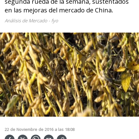
segunda rueda de la semana, sustentados
en las mejoras del mercado de China.
Análisis de Mercado - fyo
22
de
Noviembre
de
2016
a las
18:08