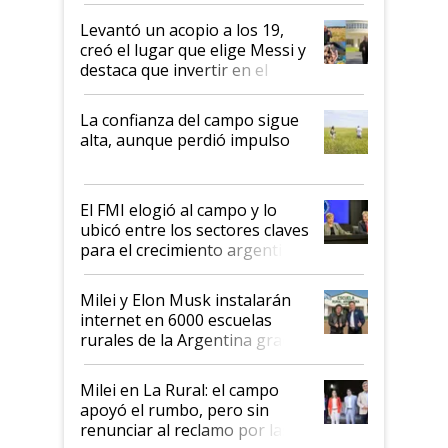
Levantó un acopio a los 19,
creó el lugar que elige Messi y
destaca que invertir en el
kirchnerismo era como "darle
plata a un hijo para droga":
La confianza del campo sigue
Juan Félix Rossetti, el libertario
alta, aunque perdió impulso
que de una dura crisis salió
más fuerte y apuesta al cambio
de Milei
El FMI elogió al campo y lo
ubicó entre los sectores claves
para el crecimiento argentino
Milei y Elon Musk instalarán
internet en 6000 escuelas
rurales de la Argentina gracias
a un acuerdo con Starlink
Milei en La Rural: el campo
apoyó el rumbo, pero sin
renunciar al reclamo por las