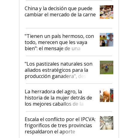
China y la decisión que puede
cambiar el mercado de la carne
"Tienen un país hermoso, con
todo, merecen que les vaya
bien": el mensaje de una
ganadera uruguaya sobre las
oportunidades que se abren
"Los pastizales naturales son
para el agro en Argentina, con
aliados estratégicos para la
foco en la carne
producción ganadera", destaca
la iniciativa que ya reúne a 46
establecimientos en Argentina
La herradora del agro, la
historia de la mujer detrás de
los mejores caballos de la
Argentina y los mitos que
todavía hacen sufrir a estos
Escala el conflicto por el IPCVA:
animales: "Mientras me
frigoríficos de tres provincias
descalificaban, yo seguí
respaldaron el aporte
haciendo currículum"
obligatorio