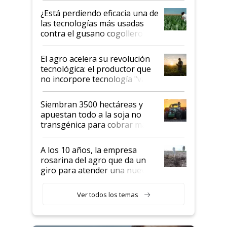
variedades que marcan un
¿Está perdiendo eficacia una de
salto tecnológico en genética y
las tecnologías más usadas
rendimiento
contra el gusano cogollero? El
desafío de una tecnología clave
El agro acelera su revolución
tecnológica: el productor que
no incorpore tecnología "va a
perder el tren"
Siembran 3500 hectáreas y
apuestan todo a la soja no
transgénica para cobrar más
por tonelada: compraron un
semillero
A los 10 años, la empresa
rosarina del agro que da un
giro para atender una nueva
etapa en el agro
Ver todos los temas