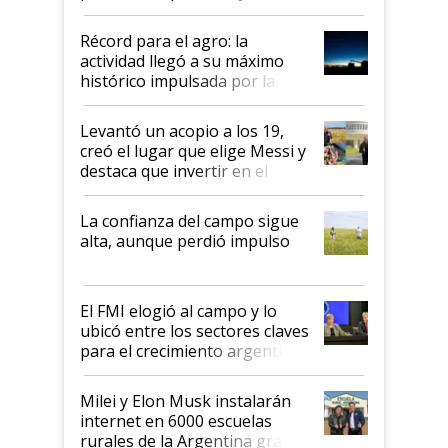
el agro aportó casi seis de cada
diez dólares y sostuvo el
Récord para el agro: la
liderazgo en un semestre
actividad llegó a su máximo
récord
histórico impulsada por la
cosecha y las exportaciones
Levantó un acopio a los 19,
creó el lugar que elige Messi y
destaca que invertir en el
kirchnerismo era como "darle
plata a un hijo para droga":
La confianza del campo sigue
Juan Félix Rossetti, el libertario
alta, aunque perdió impulso
que de una dura crisis salió
más fuerte y apuesta al cambio
de Milei
El FMI elogió al campo y lo
ubicó entre los sectores claves
para el crecimiento argentino
Milei y Elon Musk instalarán
internet en 6000 escuelas
rurales de la Argentina gracias