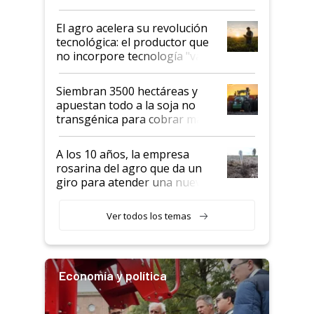
desafío de una tecnología clave
El agro acelera su revolución
tecnológica: el productor que
no incorpore tecnología "va a
perder el tren"
Siembran 3500 hectáreas y
apuestan todo a la soja no
transgénica para cobrar más
por tonelada: compraron un
semillero
A los 10 años, la empresa
rosarina del agro que da un
giro para atender una nueva
etapa en el agro
Ver todos los temas
Economía y política