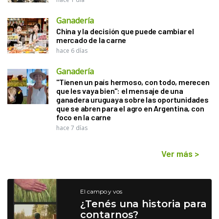
Ganadería
China y la decisión que puede cambiar el
mercado de la carne
hace 6 días
Ganadería
"Tienen un país hermoso, con todo, merecen
que les vaya bien": el mensaje de una
ganadera uruguaya sobre las oportunidades
que se abren para el agro en Argentina, con
foco en la carne
hace 7 días
Ver más
>
El campo y vos
¿Tenés una historia para
contarnos?