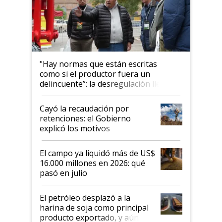
"Hay normas que están escritas
como si el productor fuera un
delincuente”: la desregulación llegó
al Congreso Aapresid y hasta se
habló del financiamiento al IPCVA
Cayó la recaudación por
retenciones: el Gobierno
explicó los motivos
El campo ya liquidó más de US$
16.000 millones en 2026: qué
pasó en julio
El petróleo desplazó a la
harina de soja como principal
producto exportado, y aún así