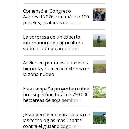
"No es bueno que en
Argentina se sigan discutiendo
Comenzó el Congreso
las mismas cosas de hace 50
Aapresid 2026, con más de 100
años"
paneles, invitados de lujo y
todas las tendencias
La sorpresa de un experto
internacional en agricultura
sobre el campo argentino:
"Estoy muy impresionado"
Advierten por nuevos excesos
hídricos y humedad extrema en
la zona núcleo
Esta campaña proyectan cubrir
una superficie total de 750.000
hectáreas de soja sembradas
con una nueva generación de
variedades que marcan un
¿Está perdiendo eficacia una de
salto tecnológico en genética y
las tecnologías más usadas
rendimiento
contra el gusano cogollero? El