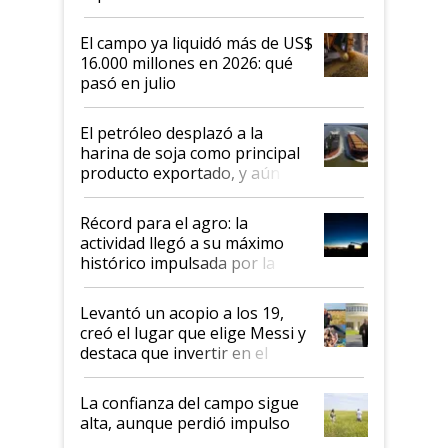
El campo ya liquidó más de US$
16.000 millones en 2026: qué
pasó en julio
El petróleo desplazó a la
harina de soja como principal
producto exportado, y aún así
el agro aportó casi seis de cada
diez dólares y sostuvo el
Récord para el agro: la
liderazgo en un semestre
actividad llegó a su máximo
récord
histórico impulsada por la
cosecha y las exportaciones
Levantó un acopio a los 19,
creó el lugar que elige Messi y
destaca que invertir en el
kirchnerismo era como "darle
plata a un hijo para droga":
La confianza del campo sigue
Juan Félix Rossetti, el libertario
alta, aunque perdió impulso
que de una dura crisis salió