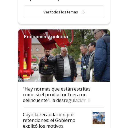
haciendo currículum"
obligatorio
Ver todos los temas
Economía y política
"Hay normas que están escritas
como si el productor fuera un
delincuente”: la desregulación llegó
al Congreso Aapresid y hasta se
habló del financiamiento al IPCVA
Cayó la recaudación por
retenciones: el Gobierno
explicó los motivos