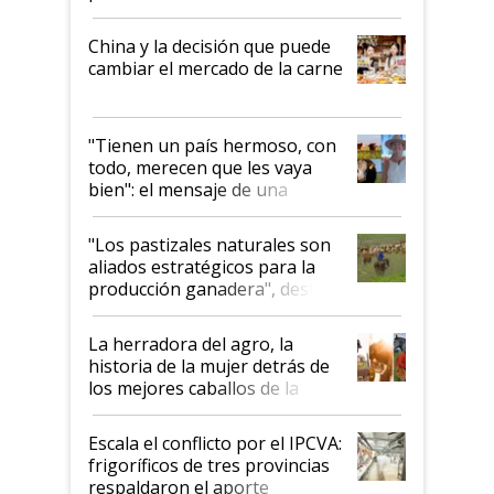
China y la decisión que puede
cambiar el mercado de la carne
"Tienen un país hermoso, con
todo, merecen que les vaya
bien": el mensaje de una
ganadera uruguaya sobre las
oportunidades que se abren
"Los pastizales naturales son
para el agro en Argentina, con
aliados estratégicos para la
foco en la carne
producción ganadera", destaca
la iniciativa que ya reúne a 46
establecimientos en Argentina
La herradora del agro, la
historia de la mujer detrás de
los mejores caballos de la
Argentina y los mitos que
todavía hacen sufrir a estos
Escala el conflicto por el IPCVA:
animales: "Mientras me
frigoríficos de tres provincias
descalificaban, yo seguí
respaldaron el aporte