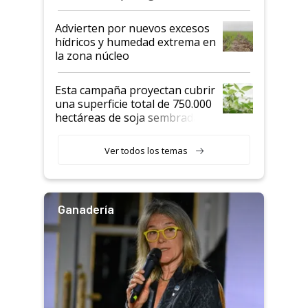
"Estoy muy impresionado"
Advierten por nuevos excesos
hídricos y humedad extrema en
la zona núcleo
Esta campaña proyectan cubrir
una superficie total de 750.000
hectáreas de soja sembradas
con una nueva generación de
variedades que marcan un
Ver todos los temas
salto tecnológico en genética y
rendimiento
Ganadería