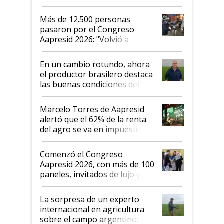
impresionó mucho"
Más de 12.500 personas
pasaron por el Congreso
Aapresid 2026: "Volvió a
demostrar que hablar del
suelo es hablar de todo el
En un cambio rotundo, ahora
sistema productivo"
el productor brasilero destaca
las buenas condiciones del
agro argentino para invertir:
"Los veo más motivados"
Marcelo Torres de Aapresid
alertó que el 62% de la renta
del agro se va en impuestos:
"No es bueno que en
Argentina se sigan discutiendo
Comenzó el Congreso
las mismas cosas de hace 50
Aapresid 2026, con más de 100
años"
paneles, invitados de lujo y
todas las tendencias
La sorpresa de un experto
internacional en agricultura
sobre el campo argentino: