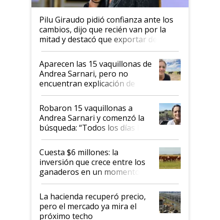
Pilu Giraudo pidió confianza ante los
cambios, dijo que recién van por la
mitad y destacó que exportar dejó de
ser "para unos pocos": "Tenemos un
mandato muy claro del gobierno
Aparecen las 15 vaquillonas de
nacional"
Andrea Sarnari, pero no
encuentran explicación de
cómo llegaron allí
Robaron 15 vaquillonas a
Andrea Sarnari y comenzó la
búsqueda: “Todos los días le
toca a algún productor”
Cuesta $6 millones: la
inversión que crece entre los
ganaderos en un momento
histórico para la actividad
La hacienda recuperó precio,
pero el mercado ya mira el
próximo techo