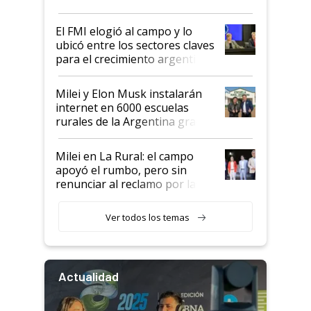
más fuerte y apuesta al cambio
de Milei
El FMI elogió al campo y lo
ubicó entre los sectores claves
para el crecimiento argentino
Milei y Elon Musk instalarán
internet en 6000 escuelas
rurales de la Argentina gracias
a un acuerdo con Starlink
Milei en La Rural: el campo
apoyó el rumbo, pero sin
renunciar al reclamo por las
retenciones
Ver todos los temas
Actualidad