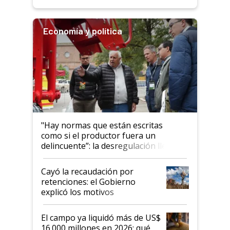
Economía y política
"Hay normas que están escritas
como si el productor fuera un
delincuente”: la desregulación llegó
al Congreso Aapresid y hasta se
habló del financiamiento al IPCVA
Cayó la recaudación por
retenciones: el Gobierno
explicó los motivos
El campo ya liquidó más de US$
16.000 millones en 2026: qué