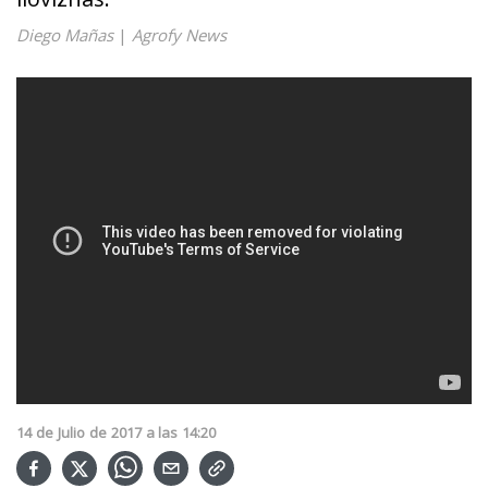
Diego Mañas
|
Agrofy News
14
de
Julio
de
2017
a las
14:20