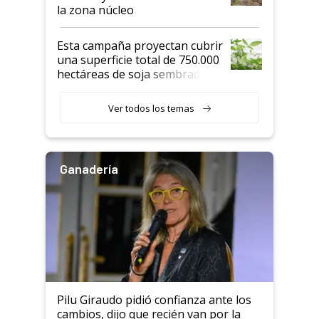
la zona núcleo
Esta campaña proyectan cubrir
una superficie total de 750.000
hectáreas de soja sembradas
con una nueva generación de
variedades que marcan un
Ver todos los temas
salto tecnológico en genética y
rendimiento
Ganadería
Pilu Giraudo pidió confianza ante los
cambios, dijo que recién van por la