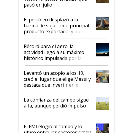
pasó en julio
El petróleo desplazó a la
harina de soja como principal
producto exportado, y aún así
el agro aportó casi seis de cada
diez dólares y sostuvo el
Récord para el agro: la
liderazgo en un semestre
actividad llegó a su máximo
récord
histórico impulsada por la
cosecha y las exportaciones
Levantó un acopio a los 19,
creó el lugar que elige Messi y
destaca que invertir en el
kirchnerismo era como "darle
plata a un hijo para droga":
La confianza del campo sigue
Juan Félix Rossetti, el libertario
alta, aunque perdió impulso
que de una dura crisis salió
más fuerte y apuesta al cambio
de Milei
El FMI elogió al campo y lo
ubicó entre los sectores claves