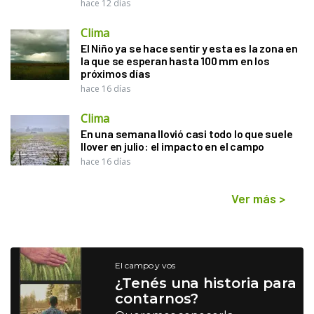
hace 12 días
Clima
El Niño ya se hace sentir y esta es la zona en
la que se esperan hasta 100 mm en los
próximos días
hace 16 días
Clima
En una semana llovió casi todo lo que suele
llover en julio: el impacto en el campo
hace 16 días
Ver más
>
El campo y vos
¿Tenés una historia para
contarnos?