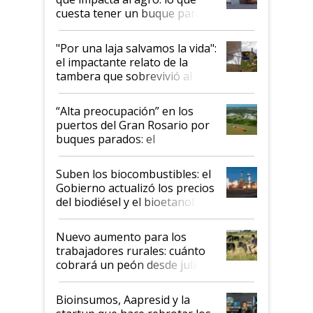
cuesta tener un buque parado
y el peligro de que Argentina
pase a ser "país sucio"
"Por una laja salvamos la vida":
el impactante relato de la
tambera que sobrevivió al
tornado
“Alta preocupación” en los
puertos del Gran Rosario por
buques parados: el
funcionamiento de las
exportadoras en tensión tras
Suben los biocombustibles: el
la medida de fuerza de los
Gobierno actualizó los precios
prácticos
del biodiésel y el bioetanol
Nuevo aumento para los
trabajadores rurales: cuánto
cobrará un peón desde julio
Bioinsumos, Aapresid y la