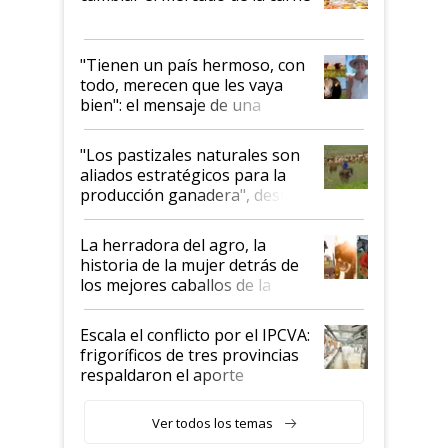
"Tienen un país hermoso, con
todo, merecen que les vaya
bien": el mensaje de una
ganadera uruguaya sobre las
oportunidades que se abren
"Los pastizales naturales son
para el agro en Argentina, con
aliados estratégicos para la
foco en la carne
producción ganadera", destaca
la iniciativa que ya reúne a 46
establecimientos en Argentina
La herradora del agro, la
historia de la mujer detrás de
los mejores caballos de la
Argentina y los mitos que
todavía hacen sufrir a estos
Escala el conflicto por el IPCVA:
animales: "Mientras me
frigoríficos de tres provincias
descalificaban, yo seguí
respaldaron el aporte
haciendo currículum"
obligatorio
Ver todos los temas