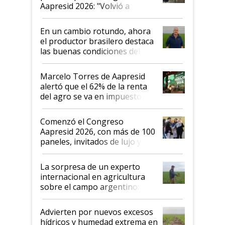
Aapresid 2026: "Volvió a
demostrar que hablar del
suelo es hablar de todo el
En un cambio rotundo, ahora
sistema productivo"
el productor brasilero destaca
las buenas condiciones del
agro argentino para invertir:
"Los veo más motivados"
Marcelo Torres de Aapresid
alertó que el 62% de la renta
del agro se va en impuestos:
"No es bueno que en
Argentina se sigan discutiendo
Comenzó el Congreso
las mismas cosas de hace 50
Aapresid 2026, con más de 100
años"
paneles, invitados de lujo y
todas las tendencias
La sorpresa de un experto
internacional en agricultura
sobre el campo argentino:
"Estoy muy impresionado"
Advierten por nuevos excesos
hídricos y humedad extrema en