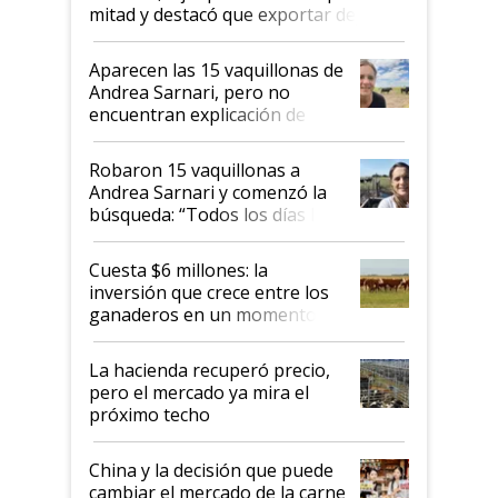
mitad y destacó que exportar dejó de
ser "para unos pocos": "Tenemos un
mandato muy claro del gobierno
Aparecen las 15 vaquillonas de
nacional"
Andrea Sarnari, pero no
encuentran explicación de
cómo llegaron allí
Robaron 15 vaquillonas a
Andrea Sarnari y comenzó la
búsqueda: “Todos los días le
toca a algún productor”
Cuesta $6 millones: la
inversión que crece entre los
ganaderos en un momento
histórico para la actividad
La hacienda recuperó precio,
pero el mercado ya mira el
próximo techo
China y la decisión que puede
cambiar el mercado de la carne