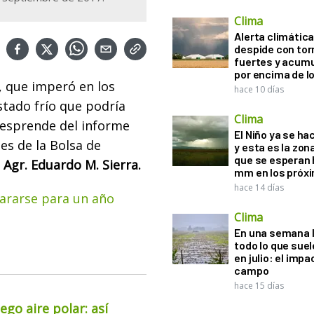
Clima
Alerta climática:
despide con to
fuertes y acum
por encima de 
, que imperó en los
hace 10 días
stado frío que podría
Clima
 desprende del informe
El Niño ya se ha
es de la Bolsa de
y esta es la zona
que se esperan 
. Agr. Eduardo M. Sierra.
mm en los próx
hace 14 días
ararse para un año
Clima
En una semana l
todo lo que suel
en julio: el impa
campo
hace 15 días
go aire polar: así