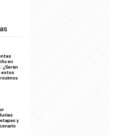
das
entas
Niño en
o: ¿Serán
 estos
próximos
or
luvias
 etapas y
cenario