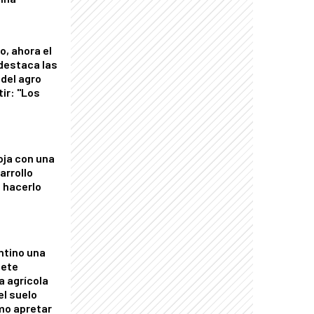
o, ahora el
 destaca las
del agro
tir: "Los
"
oja con una
arrollo
 hacerlo
ntino una
mete
a agrícola
el suelo
mo apretar