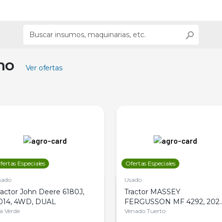
ino
Ver ofertas
fertas Especiales
Ofertas Especiales
sado
Usado
ractor John Deere 6180J,
Tractor MASSEY
014, 4WD, DUAL
FERGUSSON MF 4292, 2020
la Verde
4WD, PATON
Venado Tuerto