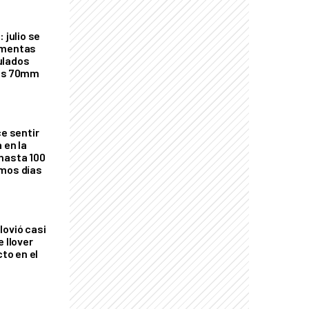
 julio se
rmentas
ulados
los 70mm
ce sentir
 en la
hasta 100
imos días
lovió casi
e llover
cto en el