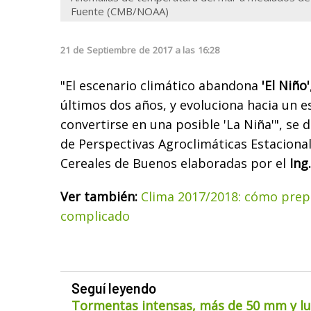
Fuente (CMB/NOAA)
21
de
Septiembre
de
2017
a las
16:28
"El escenario climático abandona
'El Niño'
últimos dos años, y evoluciona hacia un e
convertirse en una posible
'
La Niña
'", se
de Perspectivas Agroclimáticas Estacional
Cereales de Buenos elaboradas por el
Ing
Ver también:
Clima 2017/2018: cómo prep
complicado
Seguí leyendo
Tormentas intensas, más de 50 mm y lue