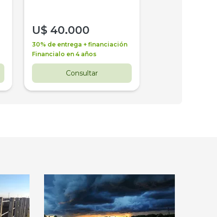
U$
40.000
U$
30.000
30% de entrega + financiación
30% de entrega + 
Financialo en 4 años
Financialo en 3 a
Consultar
Consul