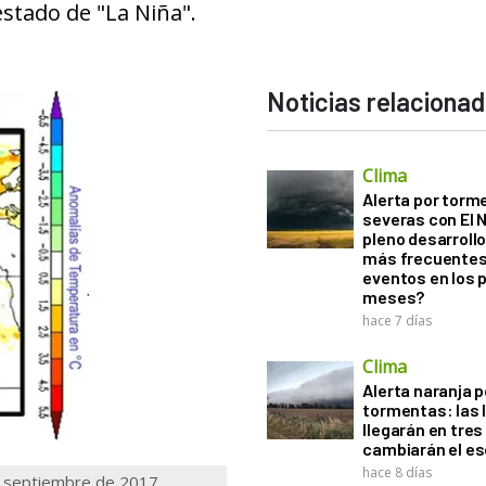
estado de "La Niña".
Noticias relaciona
Clima
Alerta por torm
severas con El 
pleno desarroll
más frecuentes
eventos en los 
meses?
hace 7 días
Clima
Alerta naranja p
tormentas: las l
llegarán en tres
cambiarán el es
hace 8 días
 septiembre de 2017.