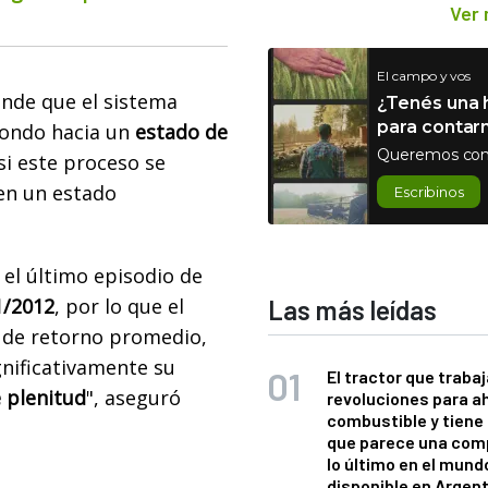
Ver
El campo y vos
nde que el sistema
¿Tenés una h
para contar
iondo hacia un
estado de
Queremos con
si este proceso se
 en un estado
Escribinos
el último episodio de
1/2012
, por lo que el
Las más leídas
 de retorno promedio,
gnificativamente su
El tractor que trabaj
 plenitud
", aseguró
revoluciones para a
combustible y tiene
que parece una com
lo último en el mund
disponible en Argen