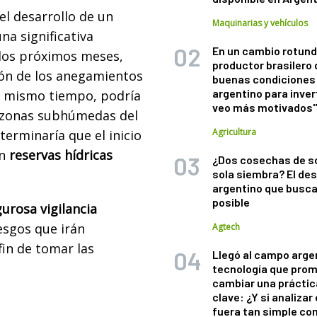
el desarrollo de un
Maquinarias y vehículos
na significativa
En un cambio rotund
 los próximos meses,
productor brasilero
ión de los anegamientos
buenas condiciones 
argentino para inver
al mismo tiempo, podría
veo más motivados
as zonas subhúmedas del
Agricultura
terminaría que el inicio
on
reservas hídricas
¿Dos cosechas de s
sola siembra? El des
argentino que busca
posible
urosa vigilancia
iesgos que irán
Agtech
fin de tomar las
Llegó al campo arge
tecnología que pro
cambiar una práctic
clave: ¿Y si analizar 
fuera tan simple co