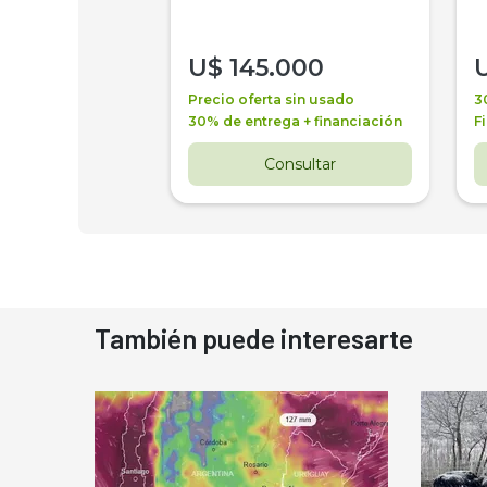
000
U$
145.000
a + financiación
Precio oferta sin usado
3
 4 años
30% de entrega + financiación
F
nsultar
Consultar
También puede interesarte