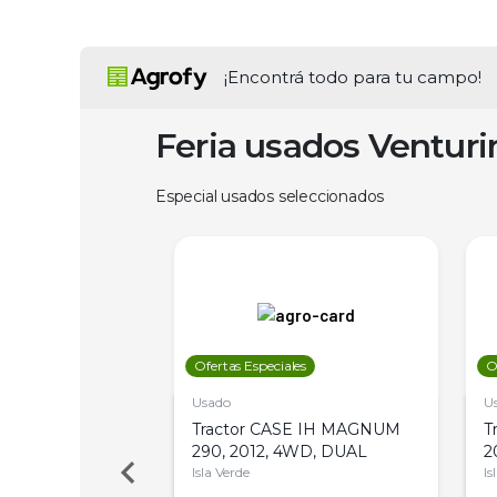
¡Encontrá todo para tu campo!
Feria usados Ventur
Especial usados seleccionados
les
Ofertas Especiales
O
Usado
U
a Metalfor 7040,
Tractor CASE IH MAGNUM
T
Bot 32 Mts
290, 2012, 4WD, DUAL
2
Isla Verde
Is