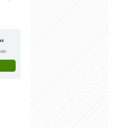
as
cibí