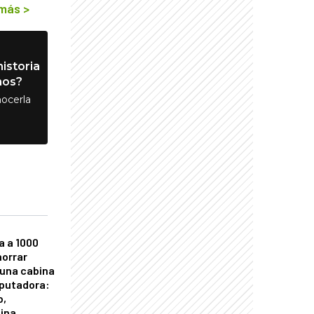
 más
>
istoria
nos?
ocerla
a a 1000
horrar
 una cabina
putadora:
o,
tina