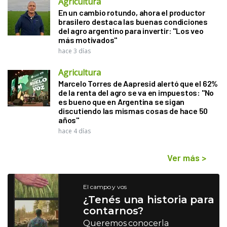
Agricultura
En un cambio rotundo, ahora el productor
brasilero destaca las buenas condiciones
del agro argentino para invertir: "Los veo
más motivados"
hace 3 días
Agricultura
Marcelo Torres de Aapresid alertó que el 62%
de la renta del agro se va en impuestos: "No
es bueno que en Argentina se sigan
discutiendo las mismas cosas de hace 50
años"
hace 4 días
Ver más
>
El campo y vos
¿Tenés una historia para
contarnos?
Queremos conocerla