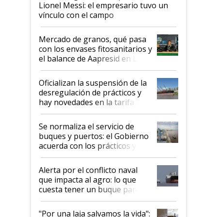
Lionel Messi: el empresario tuvo un
vínculo con el campo
Mercado de granos, qué pasa
con los envases fitosanitarios y
el balance de Aapresid en La
Posta
Oficializan la suspensión de la
desregulación de prácticos y
hay novedades en la tarifa de
la hidrovía
Se normaliza el servicio de
buques y puertos: el Gobierno
acuerda con los prácticos y
suspende el decreto de
desregulación
Alerta por el conflicto naval
que impacta al agro: lo que
cuesta tener un buque parado
y el peligro de que Argentina
pase a ser "país sucio"
"Por una laja salvamos la vida":