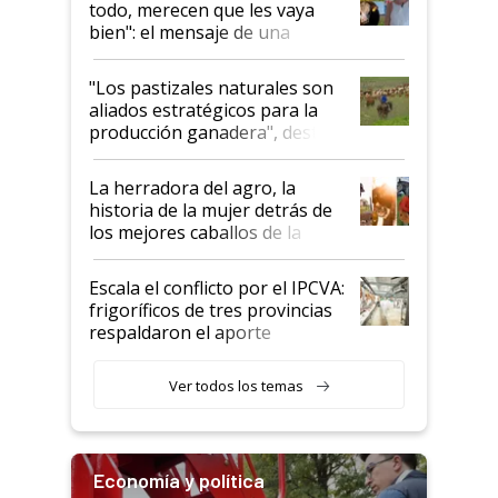
todo, merecen que les vaya
bien": el mensaje de una
ganadera uruguaya sobre las
oportunidades que se abren
"Los pastizales naturales son
para el agro en Argentina, con
aliados estratégicos para la
foco en la carne
producción ganadera", destaca
la iniciativa que ya reúne a 46
establecimientos en Argentina
La herradora del agro, la
historia de la mujer detrás de
los mejores caballos de la
Argentina y los mitos que
todavía hacen sufrir a estos
Escala el conflicto por el IPCVA:
animales: "Mientras me
frigoríficos de tres provincias
descalificaban, yo seguí
respaldaron el aporte
haciendo currículum"
obligatorio
Ver todos los temas
Economía y política