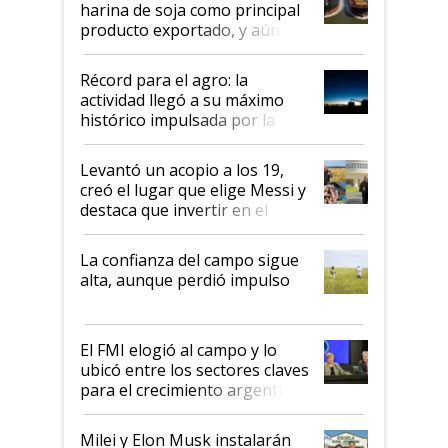
harina de soja como principal
producto exportado, y aún así
el agro aportó casi seis de cada
diez dólares y sostuvo el
Récord para el agro: la
liderazgo en un semestre
actividad llegó a su máximo
récord
histórico impulsada por la
cosecha y las exportaciones
Levantó un acopio a los 19,
creó el lugar que elige Messi y
destaca que invertir en el
kirchnerismo era como "darle
plata a un hijo para droga":
La confianza del campo sigue
Juan Félix Rossetti, el libertario
alta, aunque perdió impulso
que de una dura crisis salió
más fuerte y apuesta al cambio
de Milei
El FMI elogió al campo y lo
ubicó entre los sectores claves
para el crecimiento argentino
Milei y Elon Musk instalarán