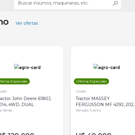
ino
Ver ofertas
fertas Especiales
Ofertas Especiales
sado
Usado
ractor John Deere 6180J,
Tractor MASSEY
014, 4WD, DUAL
FERGUSSON MF 4292, 2020
la Verde
4WD, PATON
Venado Tuerto