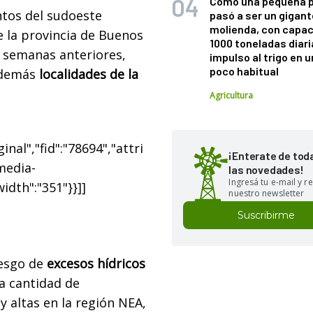
Cómo una pequeña 
ntos del sudoeste
pasó a ser un gigant
molienda, con capac
de la provincia de Buenos
1000 toneladas diaria
 semanas anteriores,
impulso al trigo en 
poco habitual
 demás
localidades de la
Agricultura
nal","fid":"78694","attri
¡Enterate de tod
"media-
las novedades!
Ingresá tu e-mail y re
width":"351"}}]]
nuestro newsletter
Suscribirme
esgo de
excesos hídricos
la cantidad de
y altas en la región NEA,