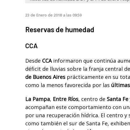
23
de
Enero
de
2018
a las
09:59
Reservas de humedad
CCA
Desde
CCA
informaron que continúa aume
déficit de lluvias sobre la franja central d
de Buenos Aires
prácticamente en su tot
como la menos favorecida por las
últimas 
La Pampa
,
Entre Ríos
, centro de
Santa Fe
acompañan este comportamiento con un
por una recuperación hídrica. El centro y
como también el sur de Santa Fe, exhibe