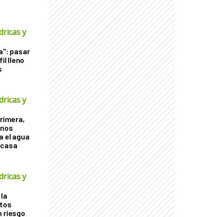
dricas y
a": pasar
il lleno
s
dricas y
primera,
enos
a el agua
scasa
dricas y
la
ntos
n riesgo