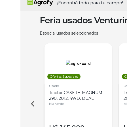
¡Encontrá todo para tu campo!
Feria usados Ventur
Especial usados seleccionados
les
Ofertas Especiales
O
Usado
U
a Metalfor 7040,
Tractor CASE IH MAGNUM
T
Bot 32 Mts
290, 2012, 4WD, DUAL
2
Isla Verde
Is