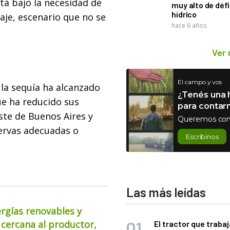
tá bajo la necesidad de
muy alto de défi
hídrico
aje, escenario que no se
hace 6 años
Ver
El campo y vos
la sequía ha alcanzado
¿Tenés una h
ue ha reducido sus
para contar
este de Buenos Aires y
Queremos con
ervas adecuadas o
Escribinos
Las más leídas
ergías renovables y
 cercana al productor,
El tractor que trabaj