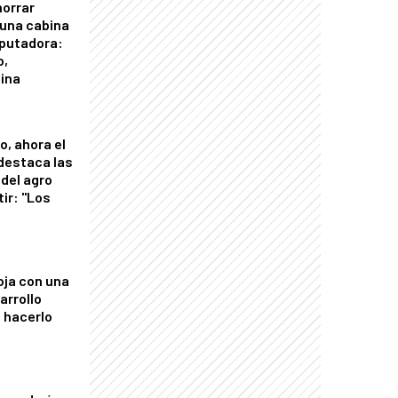
horrar
 una cabina
putadora:
o,
tina
o, ahora el
 destaca las
del agro
tir: "Los
"
oja con una
arrollo
 hacerlo