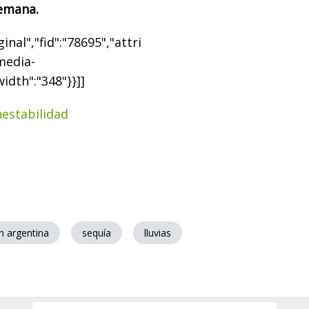
semana.
nal","fid":"78695","attri
"media-
width":"348"}}]]
estabilidad
 argentina
sequía
lluvias