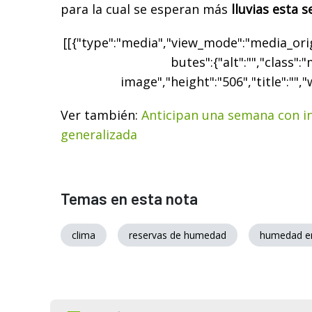
para la cual se esperan más
lluvias esta 
[[{"type":"media","view_mode":"media_origi
butes":{"alt":"","class":
image","height":"506","title":"","
Ver también:
Anticipan una semana con in
generalizada
Temas en esta nota
clima
reservas de humedad
humedad en