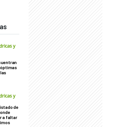
das
dricas y
cuentran
 óptimas
 las
dricas y
listado de
donde
 a faltar
ximos