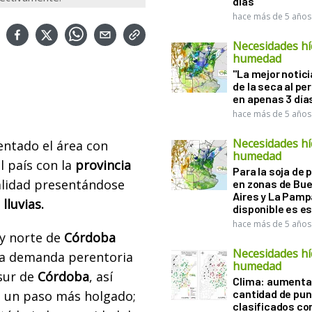
días
hace más de 5 años
Necesidades hí
humedad
"La mejor notici
de la seca al perf
en apenas 3 día
hace más de 5 años
Necesidades hí
ntado el área con
humedad
el país con la
provincia
Para la soja de 
alidad presentándose
en zonas de Bu
Aires y La Pamp
lluvias.
disponible es e
hace más de 5 años
y norte de
Córdoba
Necesidades hí
a demanda perentoria
humedad
 sur de
Córdoba
, así
Clima: aumenta 
cantidad de pu
n un paso más holgado;
clasificados co