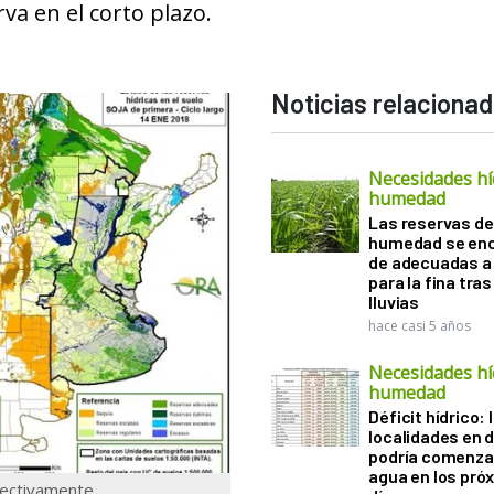
va en el corto plazo.
Noticias relaciona
Necesidades hí
humedad
Las reservas de
humedad se en
de adecuadas a
para la fina tras
lluvias
hace casi 5 años
Necesidades hí
humedad
Déficit hídrico: 
localidades en 
podría comenzar
agua en los pró
ectivamente.