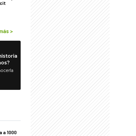
cit
 más
>
istoria
nos?
ocerla
a a 1000