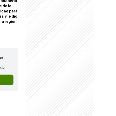
panadería
e de la
idad para
s y le dio
una región
as
cibí