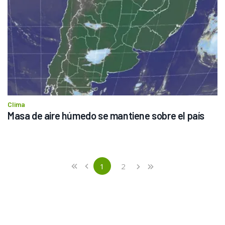
Clima
Masa de aire húmedo se mantiene sobre el país
Previous
First
1
2
«
‹
›
»
(current)
Next
Last