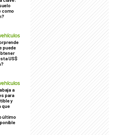
 suelo
le como
n?
vehículos
sorprende
Se puede
 obtener
asta US$
a?
vehículos
rabaja a
es para
ible y
a que
o último
sponible