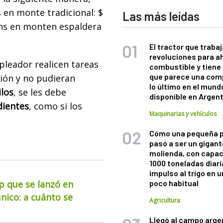
s en monte tradicional: $
Las más leídas
Bins en monten espaldera
El tractor que trabaj
revoluciones para a
pleador realicen tareas
combustible y tiene
que parece una com
ción y no pudieran
lo último en el mund
ilos
, se les debe
disponible en Argen
dientes
, como si los
Maquinarias y vehículos
Cómo una pequeña 
pasó a ser un gigant
molienda, con capac
1000 toneladas diaria
impulso al trigo en 
up que se lanzó en
poco habitual
nico: a cuánto se
Agricultura
Llegó al campo arge