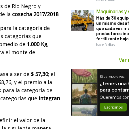
as de Rio Negro y
Maquinarias y 
de la
cosecha 2017/2018
.
Más de 30 equip
un mismo desaf
o para la categoría de
qué cada vez m
productores in
s categorías que
fertilizante bajo
promedio de
1.000 Kg
,
hace 3 días
ara el monte de
Ver
asa a ser de
$ 57,30
; el
El campo y vos
8,76, y el premio a la
¿Tenés una h
s para la categoría de
para contar
 categorías que
integran
Queremos con
Escribinos
finir el valor de la
 la siguiente manera,