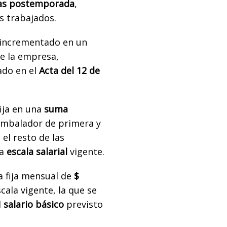
as postemporada
,
s trabajados.
 incrementado en un
e la empresa,
ado en el
Acta del 12 de
ija en una
suma
 embalador de primera y
el resto de las
a
escala salarial
vigente.
 fija mensual de
$
cala vigente, la que se
l
salario básico
previsto