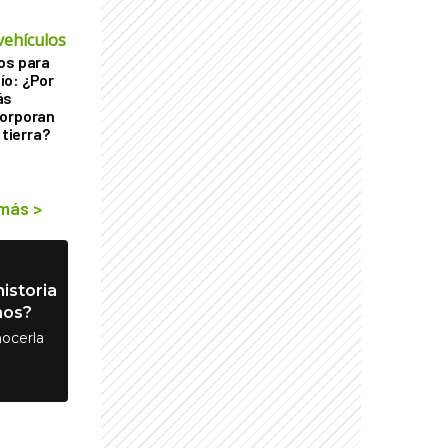
vehículos
os para
ío: ¿Por
ás
corporan
 tierra?
 más
>
istoria
nos?
ocerla