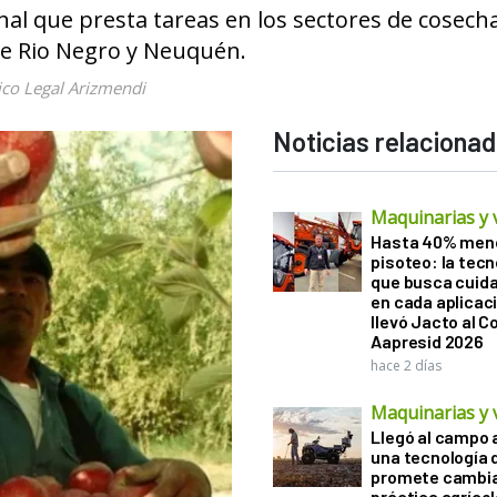
nal que presta tareas en los sectores de cosech
de Rio Negro y Neuquén.
co Legal Arizmendi
Noticias relaciona
Maquinarias y 
Hasta 40% men
pisoteo: la tecn
que busca cuida
en cada aplicac
llevó Jacto al 
Aapresid 2026
hace 2 días
Maquinarias y 
Llegó al campo 
una tecnología 
promete cambia
práctica agrícol