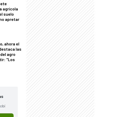
mete
a agrícola
el suelo
mo apretar
o, ahora el
 destaca las
del agro
tir: "Los
"
as
cibí