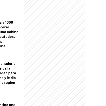
a a 1000
horrar
 una cabina
putadora:
o,
tina
panadería
e de la
idad para
s y le dio
una región
ntino una