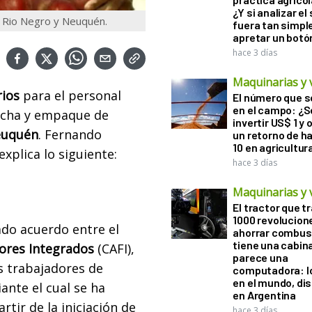
¿Y si analizar el
e Rio Negro y Neuquén.
fuera tan simp
apretar un botó
hace 3 días
Maquinarias y 
rios
para el personal
El número que 
en el campo: ¿
secha y empaque de
invertir US$ 1 y
uquén
. Fernando
un retorno de h
10 en agricultur
explica lo siguiente:
hace 3 días
Maquinarias y 
El tractor que t
1000 revolucion
ado acuerdo entre el
ahorrar combust
tiene una cabin
ores Integrados
(CAFI),
parece una
s trabajadores de
computadora: l
en el mundo, di
ante el cual se ha
en Argentina
rtir de la iniciación de
hace 3 días