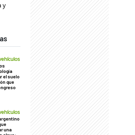
a y
das
vehículos
os
ología
r el suelo
ión que
Congreso
vehículos
argentino
que
r una
a clave: